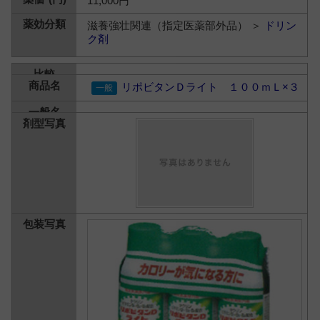
11,000円
滋養強壮関連（指定医薬部外品） ＞
ドリン
ク剤
リポビタンＤライト １００ｍＬ×３