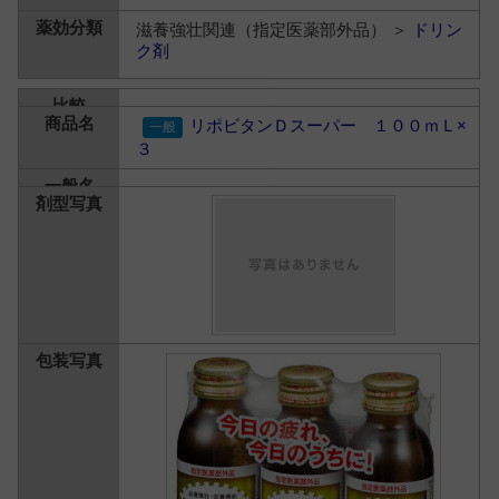
滋養強壮関連（指定医薬部外品） ＞
ドリン
ク剤
リポビタンＤスーパー １００ｍＬ×
３