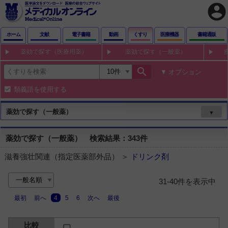
account_circle
ホーム
文献
電子書籍
動画
くすり
医療機器
書籍通販
薬効で探す（医療用薬）
薬効で探す（一般薬）
search
オプション
類義語を使用する
薬効で探す（一般薬）
▼
薬効で探す（一般薬） 検索結果：343件
滋養強壮関連（指定医薬部外品） ＞
ドリンク剤
31-40件を表示中
最初
前へ
4
5
6
次へ
最後