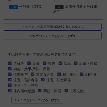
等
ク）
一般薬（OTC）
薬価未収載または未
設定
チェックした医療用薬の添付文書を比較する
比較用のチェックをすべてはずす
▼比較する添付文書の項目を選択できます。
名称等
薬価
警告
禁忌
組成・性状
効能・効果/用法・用量
慎重投与
重要な注意
相互作用
副作用
注意 - 高齢者等
注意 - 妊産婦等
注意 - 乳小児等
体内薬物動態
薬効・薬理
主要文献
チェックをすべてつける／はずす