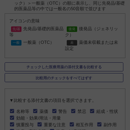
ック）＞一般薬（OTC）の順に表示し、同じ先発品/基礎
的医薬品等の中では一般名の50音順で並びます
アイコンの意味
先発品/基礎的医薬品
後発品（ジェネリッ
等
ク）
一般薬（OTC）
薬価未収載または未
設定
チェックした医療用薬の添付文書を比較する
比較用のチェックをすべてはずす
▼比較する添付文書の項目を選択できます。
名称等
薬価
警告
禁忌
組成・性状
効能・効果/用法・用量
慎重投与
重要な注意
相互作用
副作用