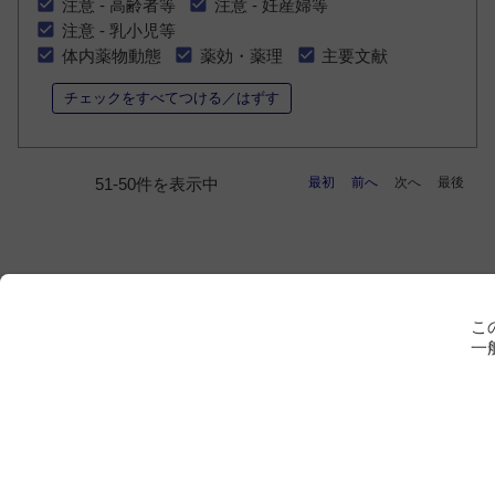
注意 - 高齢者等
注意 - 妊産婦等
注意 - 乳小児等
体内薬物動態
薬効・薬理
主要文献
チェックをすべてつける／はずす
最初
前へ
次へ
最後
51-50件を表示中
こ
一