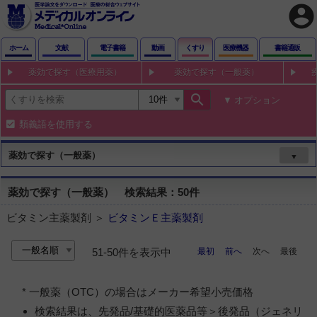
account_circle
ホーム
文献
電子書籍
動画
くすり
医療機器
書籍通販
薬効で探す（医療用薬）
薬効で探す（一般薬）
search
オプション
類義語を使用する
薬効で探す（一般薬）
▼
薬効で探す（一般薬） 検索結果：50件
ビタミン主薬製剤 ＞
ビタミンＥ主薬製剤
最初
前へ
次へ
最後
51-50件を表示中
* 一般薬（OTC）の場合はメーカー希望小売価格
検索結果は、先発品/基礎的医薬品等＞後発品（ジェネリ