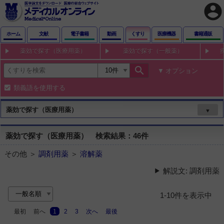
account_circle
ホーム
文献
電子書籍
動画
くすり
医療機器
書籍通販
薬効で探す（医療用薬）
薬効で探す（一般薬）
search
オプション
類義語を使用する
薬効で探す（医療用薬）
▼
薬効で探す（医療用薬） 検索結果：46件
その他 ＞
調剤用薬
＞
溶解薬
解説文: 調剤用薬
1-10件を表示中
最初
前へ
1
2
3
次へ
最後