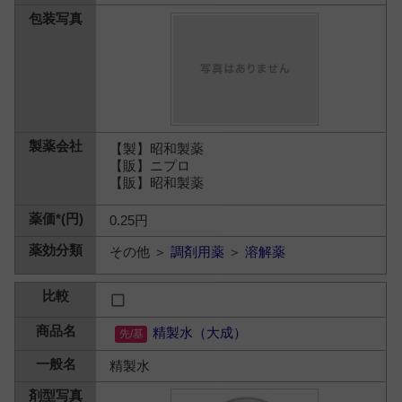
【製】昭和製薬
【販】ニプロ
【販】昭和製薬
0.25円
その他 ＞
調剤用薬
＞
溶解薬
精製水（大成）
精製水