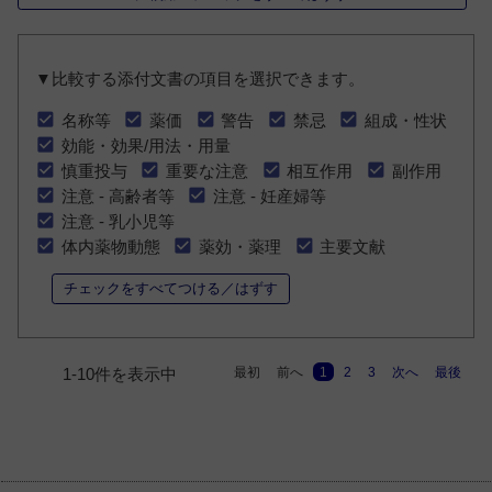
▼比較する添付文書の項目を選択できます。
名称等
薬価
警告
禁忌
組成・性状
効能・効果/用法・用量
慎重投与
重要な注意
相互作用
副作用
注意 - 高齢者等
注意 - 妊産婦等
注意 - 乳小児等
体内薬物動態
薬効・薬理
主要文献
チェックをすべてつける／はずす
最初
前へ
1
2
3
次へ
最後
1-10件を表示中