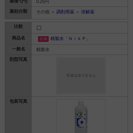
0.25円
その他 ＞
調剤用薬
＞
溶解薬
精製水「ＮｉｋＰ」
精製水