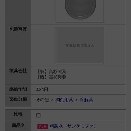
【製】高杉製薬
【販】高杉製薬
0.24円
その他 ＞
調剤用薬
＞
溶解薬
精製水（サンケミファ）