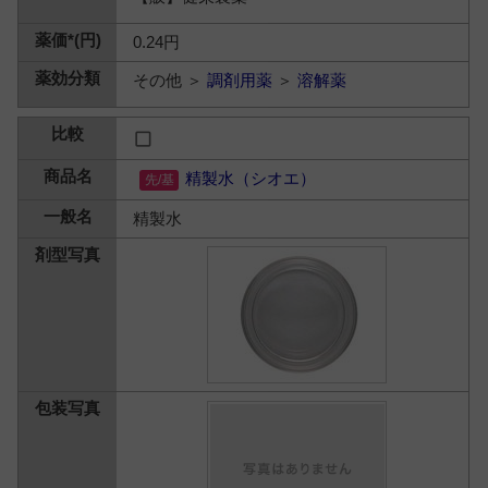
0.24円
その他 ＞
調剤用薬
＞
溶解薬
精製水（シオエ）
精製水