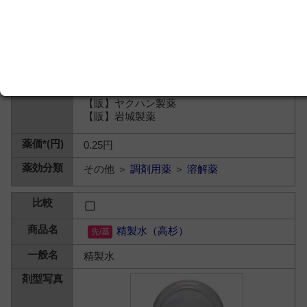
【製】ヤクハン製薬
【販】ヤクハン製薬
【販】岩城製薬
0.25円
その他 ＞
調剤用薬
＞
溶解薬
精製水（高杉）
精製水