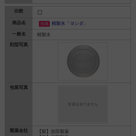
精製水「ヨシダ」
精製水
【製】吉田製薬