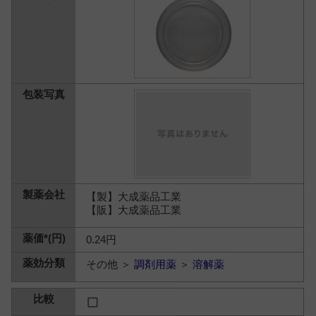
【製】大成薬品工業
【販】大成薬品工業
0.24円
その他 ＞
調剤用薬
＞
溶解薬