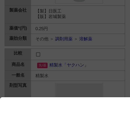
【製】日医工
【販】岩城製薬
0.25円
その他 ＞
調剤用薬
＞
溶解薬
精製水「ヤクハン」
精製水