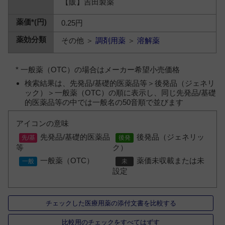
【販】吉田製薬
0.25円
その他 ＞
調剤用薬
＞
溶解薬
* 一般薬（OTC）の場合はメーカー希望小売価格
検索結果は、先発品/基礎的医薬品等＞後発品（ジェネリ
ック）＞一般薬（OTC）の順に表示し、同じ先発品/基礎
的医薬品等の中では一般名の50音順で並びます
アイコンの意味
先発品/基礎的医薬品
後発品（ジェネリッ
等
ク）
一般薬（OTC）
薬価未収載または未
設定
チェックした医療用薬の添付文書を比較する
比較用のチェックをすべてはずす