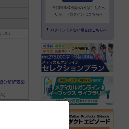
学認等SSO認証の方は
こちらへ
リモートログインは
こちらへ
ログインできない場合はこちらへ
ルス)
糖分解酵素薬
ム)