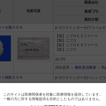
製薬会社
*
真
包装写真
薬価
(円)
薬効分類
ターゼ散５０％
β-ガラクトシダーゼ(アスペルギ
【製】ニプロＥＳファーマ
【製】ニプロ
【販】ニプロＥＳファーマ
【販】ニプロ
20.7円
消化器系 ＞
腸疾患治療薬
＞
乳
クト細粒５０％
β-ガラクトシダーゼ(ペニシリウ
このサイトは医療関係者を対象に医療情報を提供しています。
51.7円
一般の方に対する情報提供を目的としたものではありません。