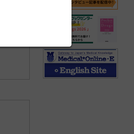
糖分解酵素薬
順に表示し、