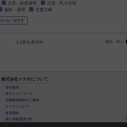
注意 - 妊産婦等
注意 - 乳小児等
薬効・薬理
主要文献
つける／はずす
最初
前へ
1-2件を表示中
株式会社メテオについて
会社案内
本サイトについて
文献配信契約のご案内
リンクについて
会員規約
個人情報保護方針