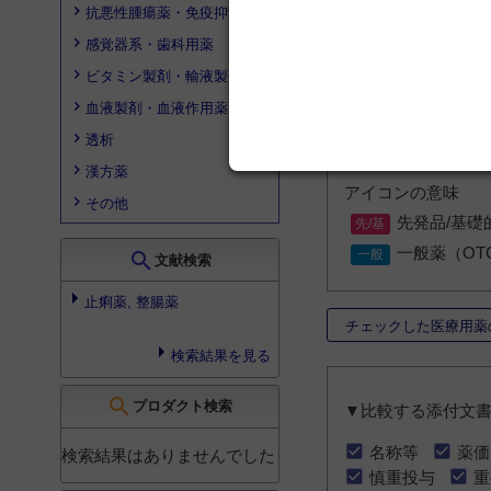
抗悪性腫瘍薬・免疫抑制薬
感覚器系・歯科用薬
ビタミン製剤・輸液製剤
* 一般薬（OTC
血液製剤・血液作用薬
検索結果は、先発
透析
同じ先発品/基礎
漢方薬
アイコンの意味
その他
先発品/基礎
一般薬（OT
search
文献検索
止痢薬, 整腸薬
チェックした医療用薬
検索結果を見る
search
プロダクト検索
▼比較する添付文
名称等
薬価
検索結果はありませんでした
慎重投与
重