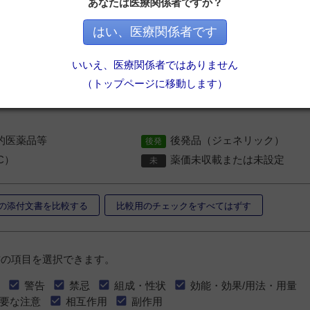
あなたは医療関係者ですか？
消化器系 ＞
腸疾患治療薬
＞
乳
はい、医療関係者です
）の場合はメーカー希望小売価格
いいえ、医療関係者ではありません
品/基礎的医薬品等＞後発品（ジェネリック）＞一般薬（OTC）の
（トップページに移動します）
的医薬品等の中では一般名の50音順で並びます
的医薬品等
後発品（ジェネリック）
C）
薬価未収載または未設定
の添付文書を比較する
比較用のチェックをすべてはずす
書の項目を選択できます。
警告
禁忌
組成・性状
効能・効果/用法・用量
要な注意
相互作用
副作用