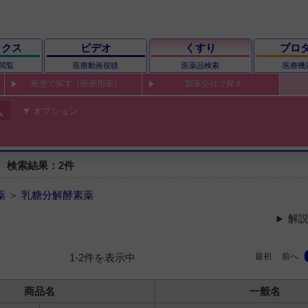
ックス
ビデオ
くすり
プロ
閲覧
医療動画視聴
医薬品検索
医療機
疾患で探す（医療用薬）
製薬会社で探す
ch
オプション
 検索結果：2件
薬
＞
乳糖分解酵素薬
解説
最初
前へ
1-2件を表示中
商品名
一般名