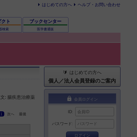
はじめての方へ
ヘルプ・お問い合わせ
ダクト
ブックセンター
器検索
医学書通販
はじめての方へ
個人／法人会員登録のご案内
文: 腸疾患治療薬
lock
会員ログイン
ID
1
次へ
最後
パスワード
ログイン