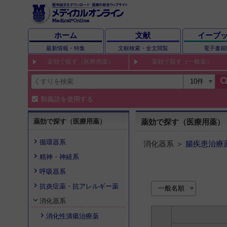
ホーム
文献
イーブ
最新情報・特集
文献検索・全文閲覧
電子書籍
薬効で探す（医療用薬）
薬効で探す（一般薬）
sear
類義語を使用する
薬効で探す（医療用薬）
薬効で探す（医療用薬）
循環器系
消化器系 ＞
腸疾患治療
精神・神経系
呼吸器系
抗炎症薬・抗アレルギー薬
消化器系
消化性潰瘍治療薬