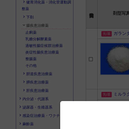
健胃消化薬・消化管運動調
整薬
剤型写
下剤
腸疾患治療薬
止痢薬
ガラン
乳糖分解酵素薬
過敏性腸症候群治療薬
炎症性腸疾患治療薬
整腸薬
その他
胆道疾患治療薬
膵疾患治療薬
肝疾患治療薬
ミルラ
内分泌・代謝系
泌尿器・生殖器系
感染症治療薬・ワクチン
麻酔薬