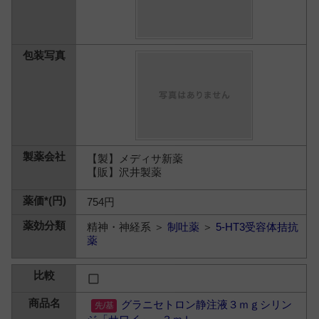
【製】メディサ新薬
【販】沢井製薬
754円
精神・神経系 ＞
制吐薬
＞
5-HT3受容体拮抗
薬
グラニセトロン静注液３ｍｇシリン