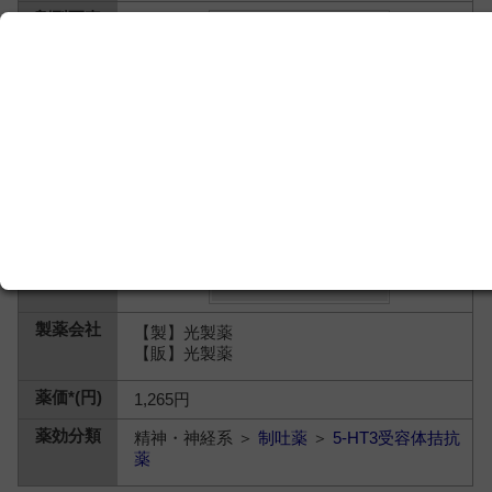
【製】光製薬
【販】光製薬
1,265円
精神・神経系 ＞
制吐薬
＞
5-HT3受容体拮抗
薬