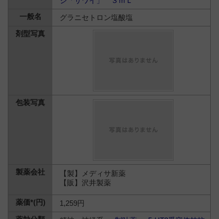
ジ「サワイ」 ３ｍＬ
グラニセトロン塩酸塩
【製】メディサ新薬
【販】沢井製薬
1,259円