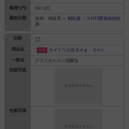
547.1円
精神・神経系 ＞
制吐薬
＞
5-HT3受容体拮抗
薬
カイトリル注３ｍｇ ３ｍＬ
グラニセトロン塩酸塩