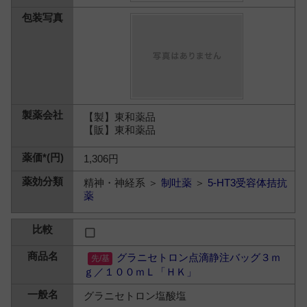
【製】東和薬品
【販】東和薬品
1,306円
精神・神経系 ＞
制吐薬
＞
5-HT3受容体拮抗
薬
グラニセトロン点滴静注バッグ３ｍ
ｇ／１００ｍＬ「ＨＫ」
グラニセトロン塩酸塩