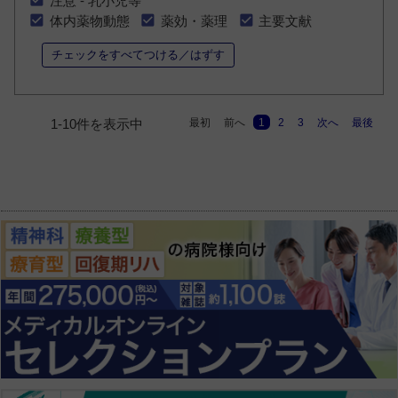
注意 - 乳小児等
体内薬物動態
薬効・薬理
主要文献
チェックをすべてつける／はずす
最初
前へ
1
2
3
次へ
最後
1-10件を表示中