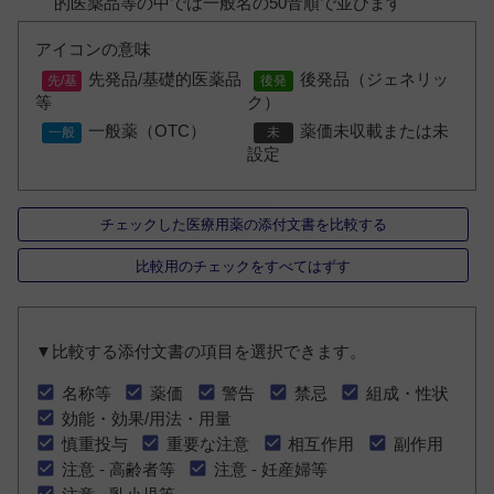
的医薬品等の中では一般名の50音順で並びます
アイコンの意味
先発品/基礎的医薬品
後発品（ジェネリッ
等
ク）
一般薬（OTC）
薬価未収載または未
設定
チェックした医療用薬の添付文書を比較する
比較用のチェックをすべてはずす
▼比較する添付文書の項目を選択できます。
名称等
薬価
警告
禁忌
組成・性状
効能・効果/用法・用量
慎重投与
重要な注意
相互作用
副作用
注意 - 高齢者等
注意 - 妊産婦等