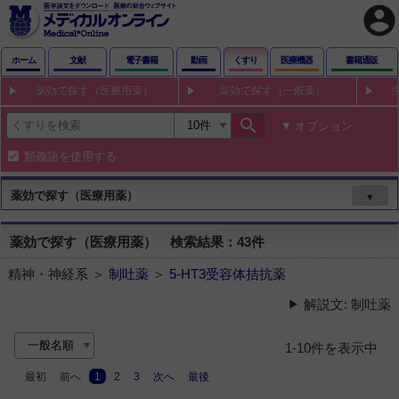
account_circle
ホーム
文献
電子書籍
動画
くすり
医療機器
書籍通販
薬効で探す（医療用薬）
薬効で探す（一般薬）
search
オプション
類義語を使用する
薬効で探す（医療用薬）
▼
薬効で探す（医療用薬） 検索結果：43件
精神・神経系 ＞
制吐薬
＞
5-HT3受容体拮抗薬
解説文: 制吐薬
1-10件を表示中
最初
前へ
1
2
3
次へ
最後