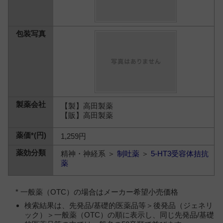
【製】高田製薬
【販】高田製薬
1,259円
精神・神経系 ＞
制吐薬
＞
5-HT3受容体拮抗
薬
* 一般薬（OTC）の場合はメーカー希望小売価格
検索結果は、先発品/基礎的医薬品等＞後発品（ジェネリ
ック）＞一般薬（OTC）の順に表示し、同じ先発品/基礎