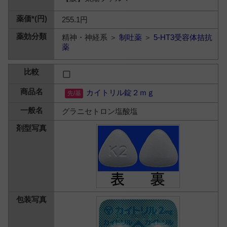
255.1円
精神・神経系 ＞
制吐薬
＞
5-HT3受容体拮抗
薬
カイトリル錠２ｍｇ
グラニセトロン塩酸塩