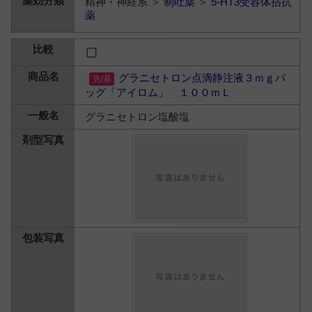
精神・神経系 ＞
制吐薬
＞
5-HT3受容体拮抗
薬
グラニセトロン点滴静注液３ｍｇバ
ッグ「アイロム」 １００ｍＬ
グラニセトロン塩酸塩