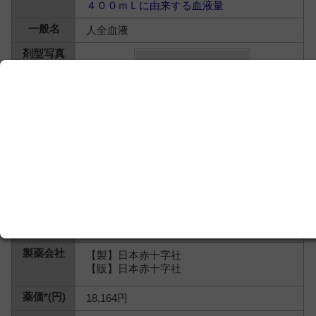
４００ｍＬに由来する血液量
人全血液
【製】日本赤十字社
【販】日本赤十字社
18,164円