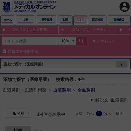
account_circle
ホーム
文献
電子書籍
動画
くすり
医療機器
書籍通販
薬効で探す（医療用薬）
薬効で探す（一般薬）
search
オプション
類義語を使用する
薬効で探す（医療用薬）
▼
薬効で探す（医療用薬） 検索結果：4件
血液製剤・血液作用薬 ＞
血液製剤
＞
全血製剤
解説文: 血液製剤
最初
前へ
1
次へ
最後
1-4件を表示中