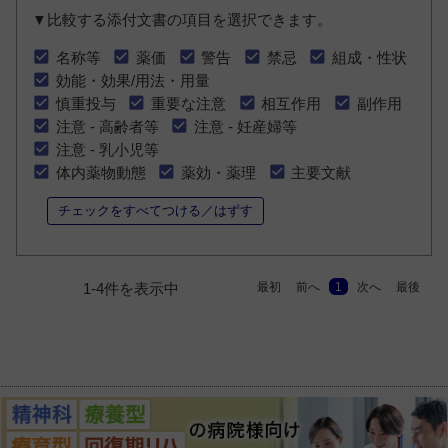
▼比較する添付文書の項目を選択できます。
名称等
薬価
警告
禁忌
組成・性状
効能・効果/用法・用量
慎重投与
重要な注意
相互作用
副作用
注意 - 高齢者等
注意 - 妊産婦等
注意 - 乳小児等
体内薬物動態
薬効・薬理
主要文献
チェックをすべてつける／はずす
最初
前へ
1
次へ
最後
1-4件を表示中