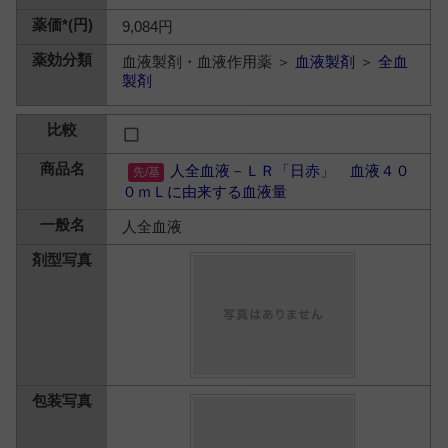
9,084円
血液製剤・血液作用薬 ＞
血液製剤
＞
全血
製剤
人全血液－ＬＲ「日赤」 血液４０
０ｍＬに由来する血液量
人全血液