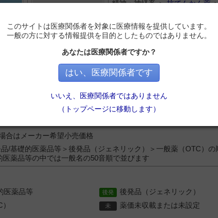
精神・神経系 ＞
抗てんかん薬
ジン系
このサイトは医療関係者を対象に医療情報を提供しています。
レ散６６．７％
トリメタジオン
一般の方に対する情報提供を目的としたものではありません。
あなたは医療関係者ですか？
【製】日医工
【販】日医工
はい、医療関係者です
36.2円
いいえ、医療関係者ではありません
精神・神経系 ＞
抗てんかん薬
（トップページに移動します）
ジン系
）の場合はメーカー希望小売価格
品/基礎的医薬品等＞後発品（ジェネリック）＞一般薬（OTC）の
的医薬品等の中では一般名の50音順で並びます
的医薬品等
後発品（ジェネリック）
C）
薬価未収載または未設定