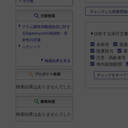
その他
チェックした医療用薬
search
文献検索
グラム陽性球菌感染症に対す
るDaptomycinの有効性・安
▼比較する添付文
全性の評価
名称等
薬価
シナシッド
慎重投与
重
注意 - 高齢者等
検索結果を見る
体内薬物動態
search
プロダクト検索
チェックをすべて
検索結果はありませんでした
search
書籍検索
検索結果はありませんでした