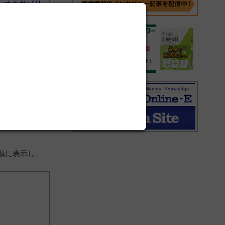
＞
オキサゾリ
＞
オキサゾリ
順に表示し、