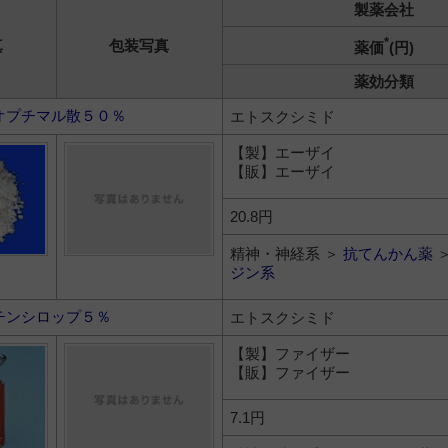
製薬会社
*
真
包装写真
薬価
(円)
薬効分類
オプチマル散５０％
エトスクシミド
【製】エーザイ
【販】エーザイ
20.8円
精神・神経系 ＞
抗てんかん薬
ジン系
チンシロップ５％
エトスクシミド
【製】ファイザー
【販】ファイザー
7.1円