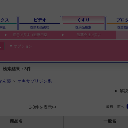
ックス
ビデオ
くすり
プロ
閲覧
医療動画視聴
医薬品検索
医療機
疾患で探す（医療用薬）
製薬会社で探す
ch
オプション
 検索結果：3件
かん薬
＞
オキサゾリジン系
解説
最初
前へ
1-3件を表示中
商品名
一般名