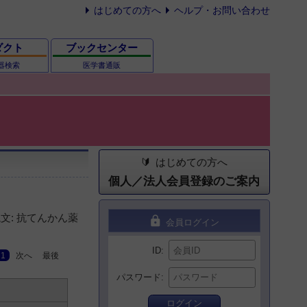
はじめての方へ
ヘルプ・お問い合わせ
ダクト
ブックセンター
器検索
医学書通販
はじめての方へ
個人／法人会員登録のご案内
文: 抗てんかん薬
lock
会員ログイン
ID
1
次へ
最後
パスワード
ログイン