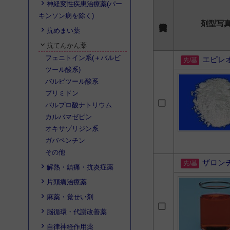
神経変性疾患治療薬(パー
キンソン病を除く)
剤型写
抗めまい薬
抗てんかん薬
フェニトイン系(＋バルビ
エピレ
ツール酸系)
バルビツール酸系
プリミドン
バルプロ酸ナトリウム
カルバマゼピン
オキサゾリジン系
ガバペンチン
その他
ザロン
解熱・鎮痛・抗炎症薬
片頭痛治療薬
麻薬・覚せい剤
脳循環・代謝改善薬
自律神経作用薬