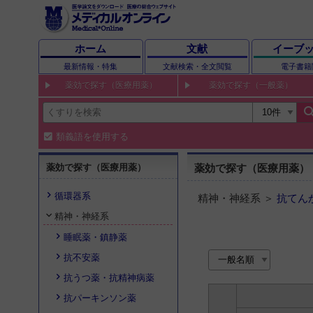
ホーム
文献
イーブ
最新情報・特集
文献検索・全文閲覧
電子書籍
薬効で探す（医療用薬）
薬効で探す（一般薬）
sear
類義語を使用する
薬効で探す（医療用薬）
薬効で探す（医療用薬）
循環器系
精神・神経系 ＞
抗てん
精神・神経系
睡眠薬・鎮静薬
抗不安薬
抗うつ薬・抗精神病薬
抗パーキンソン薬