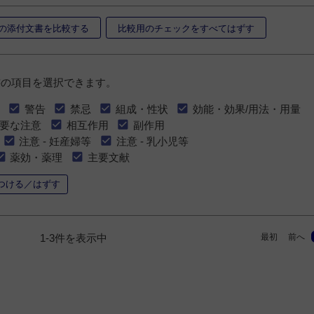
の添付文書を比較する
比較用のチェックをすべてはずす
書の項目を選択できます。
警告
禁忌
組成・性状
効能・効果/用法・用量
要な注意
相互作用
副作用
注意 - 妊産婦等
注意 - 乳小児等
薬効・薬理
主要文献
つける／はずす
最初
前へ
1-3件を表示中