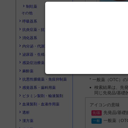
制吐薬
その他
ミノア
呼吸器系
抗炎症薬・抗アレルギー薬
消化器系
内分泌・代謝系
泌尿器・生殖器系
感染症治療薬・ワクチン
麻酔薬
抗悪性腫瘍薬・免疫抑制薬
* 一般薬（OTC
検索結果は、先発
感覚器系・歯科用薬
同じ先発品/基礎
ビタミン製剤・輸液製剤
血液製剤・血液作用薬
アイコンの意味
先発品/基礎
透析
一般薬（OT
漢方薬