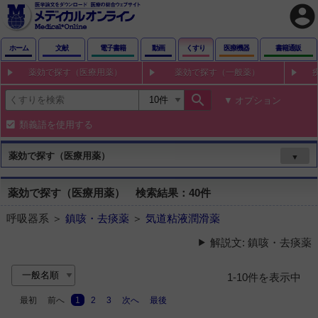
account_circle
ホーム
文献
電子書籍
動画
くすり
医療機器
書籍通販
薬効で探す（医療用薬）
薬効で探す（一般薬）
search
オプション
類義語を使用する
薬効で探す（医療用薬）
▼
薬効で探す（医療用薬） 検索結果：40件
呼吸器系 ＞
鎮咳・去痰薬
＞
気道粘液潤滑薬
解説文: 鎮咳・去痰薬
1-10件を表示中
最初
前へ
1
2
3
次へ
最後