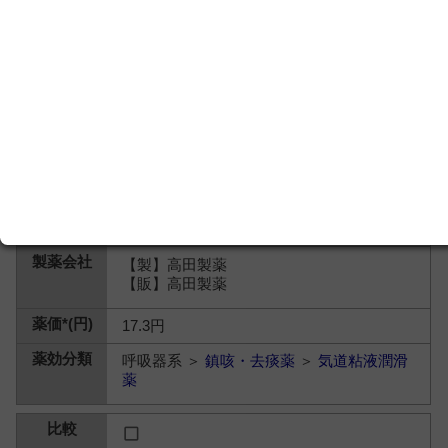
【製】高田製薬
【販】高田製薬
17.3円
呼吸器系 ＞
鎮咳・去痰薬
＞
気道粘液潤滑
薬