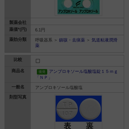
6.1円
呼吸器系 ＞
鎮咳・去痰薬
＞
気道粘液潤滑
薬
アンブロキソール塩酸塩錠１５ｍｇ
「ＮＰ」
アンブロキソール塩酸塩