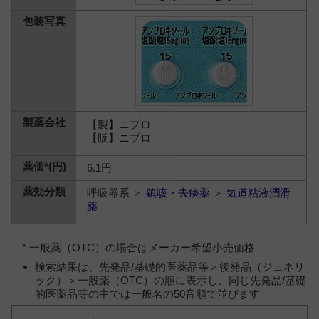
【製】ニプロ
【販】ニプロ
6.1円
呼吸器系 ＞
鎮咳・去痰薬
＞
気道粘液潤滑
薬
* 一般薬（OTC）の場合はメーカー希望小売価格
検索結果は、先発品/基礎的医薬品等＞後発品（ジェネリ
ック）＞一般薬（OTC）の順に表示し、同じ先発品/基礎
的医薬品等の中では一般名の50音順で並びます