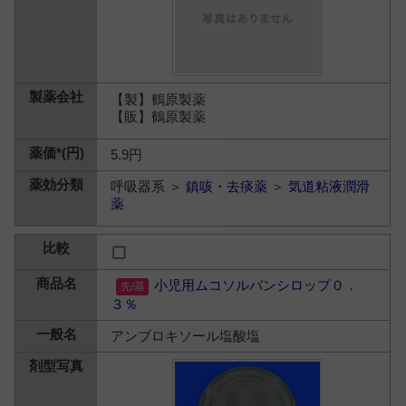
【製】鶴原製薬
【販】鶴原製薬
5.9円
呼吸器系 ＞
鎮咳・去痰薬
＞
気道粘液潤滑
薬
小児用ムコソルバンシロップ０．
３％
アンブロキソール塩酸塩