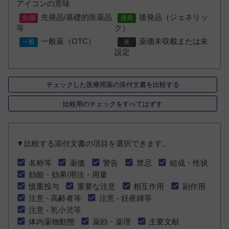
アイコンの意味
先発品/基礎的医薬品
後発品（ジェネリッ
等
ク）
一般薬（OTC）
薬価未収載または未
設定
チェックした医療用薬の添付文書を比較する
比較用のチェックをすべてはずす
▼比較する添付文書の項目を選択できます。
名称等
薬価
警告
禁忌
組成・性状
効能・効果/用法・用量
慎重投与
重要な注意
相互作用
副作用
注意 - 高齢者等
注意 - 妊産婦等
注意 - 乳小児等
体内薬物動態
薬効・薬理
主要文献