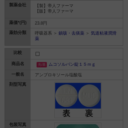
【製】帝人ファーマ
【販】帝人ファーマ
23.8円
呼吸器系 ＞
鎮咳・去痰薬
＞
気道粘液潤滑
薬
ムコソルバン錠１５ｍｇ
アンブロキソール塩酸塩