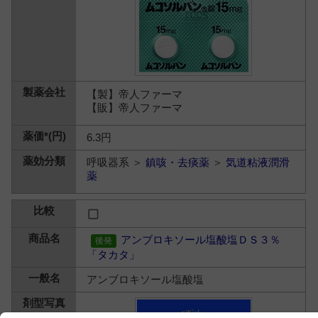
【製】帝人ファーマ
【販】帝人ファーマ
6.3円
呼吸器系 ＞
鎮咳・去痰薬
＞
気道粘液潤滑
薬
アンブロキソール塩酸塩ＤＳ３％
「タカタ」
アンブロキソール塩酸塩