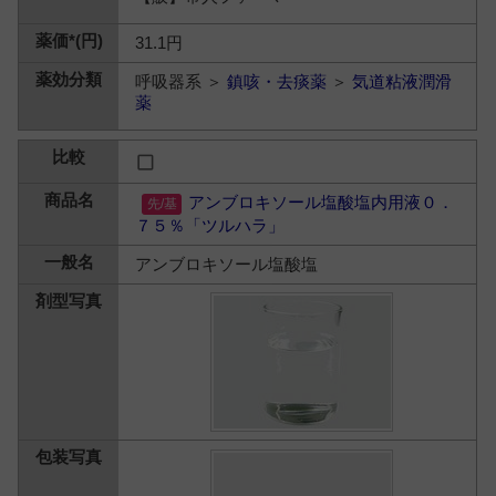
31.1円
呼吸器系 ＞
鎮咳・去痰薬
＞
気道粘液潤滑
薬
アンブロキソール塩酸塩内用液０．
７５％「ツルハラ」
アンブロキソール塩酸塩