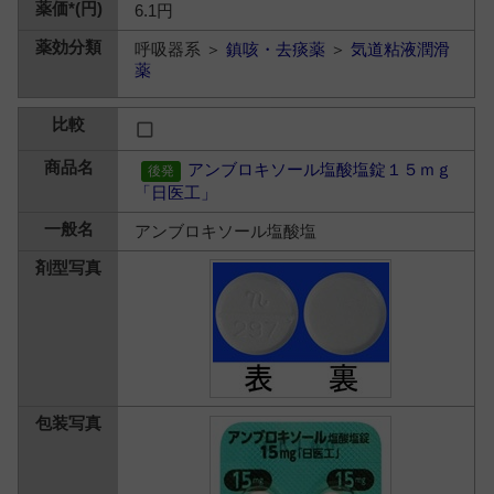
6.1円
呼吸器系 ＞
鎮咳・去痰薬
＞
気道粘液潤滑
薬
アンブロキソール塩酸塩錠１５ｍｇ
「日医工」
アンブロキソール塩酸塩