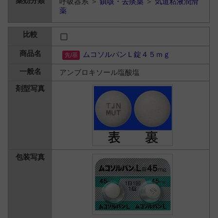
呼吸器系 ＞
鎮咳・去痰薬
＞
気道粘液潤滑
薬
ムコソルバンＬ錠４５ｍｇ
アンブロキソール塩酸塩