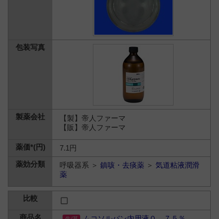
【製】帝人ファーマ
【販】帝人ファーマ
7.1円
呼吸器系 ＞
鎮咳・去痰薬
＞
気道粘液潤滑
薬
ムコソルバン内用液０．７５％