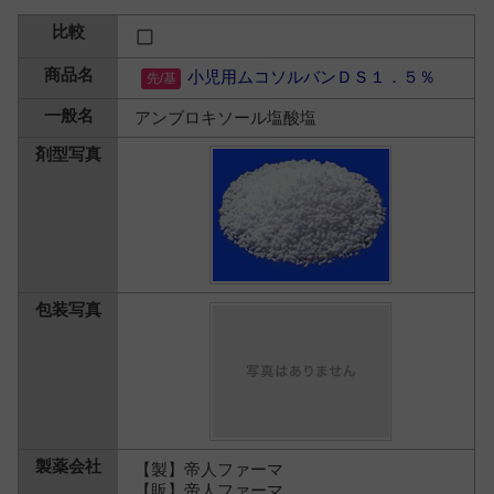
小児用ムコソルバンＤＳ１．５％
アンブロキソール塩酸塩
【製】帝人ファーマ
【販】帝人ファーマ