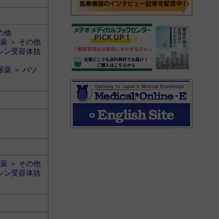
の他
薬
＞
その他
シン受容体拮
尿薬
＞
バソ
薬
＞
その他
シン受容体拮