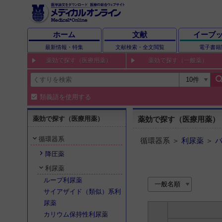
ホーム
文献
イーブ
最新情報・特集
文献検索・全文閲覧
電子書籍
薬効で探す（医療用薬）
薬効で探す（一般薬）
sear
類義語を使用する
薬効で探す（医療用薬）
薬効で探す（医療用薬）
循環器系
循環器系 ＞
利尿薬
＞
降圧薬
利尿薬
ループ利尿薬
サイアザイド（類似）系利
尿薬
カリウム保持性利尿薬