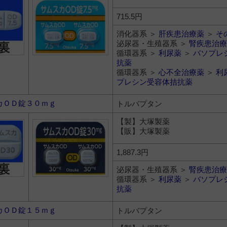
715.5円
消化器系 ＞
肝疾患治療薬
＞
そ
泌尿器・生殖器系 ＞
腎疾患治療
循環器系 ＞
利尿薬
＞
バソプレ
抗薬
循環器系 ＞
心不全治療薬
＞
利
プレシン受容体拮抗薬
カＯＤ錠３０ｍｇ
トルバプタン
【製】大塚製薬
【販】大塚製薬
1,887.3円
泌尿器・生殖器系 ＞
腎疾患治療
循環器系 ＞
利尿薬
＞
バソプレ
抗薬
カＯＤ錠１５ｍｇ
トルバプタン