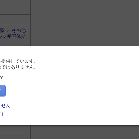
薬
＞
その他
シン受容体拮
尿薬
＞
バソ
を提供しています。
のではありません。
トリウム
？
す
ません
シン受容体拮
す）
尿薬
＞
バソ