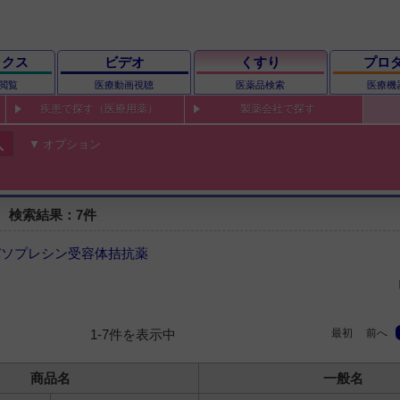
ックス
ビデオ
くすり
プロ
閲覧
医療動画視聴
医薬品検索
医療機
疾患で探す（医療用薬）
製薬会社で探す
ch
オプション
 検索結果：7件
バソプレシン受容体拮抗薬
最初
前へ
1-7件を表示中
商品名
一般名