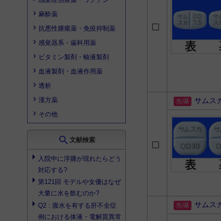
麻酔薬
抗悪性腫瘍薬・免疫抑制薬
感覚器系・歯科用薬
ビタミン製剤・輸液製剤
血液製剤・血液作用薬
透析
漢方薬
サムス
その他
search
文献検索
入院中に浮腫が現れたらどう
対応する?
第121回 モデルや女優はなぜ
大量に水を飲むのか?
サムス
Q2 : 腹水を有する肝不全症
例における体液・電解質異常