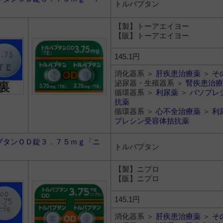
トルバプタン
【製】トーアエイヨー
【販】トーアエイヨー
145.1円
消化器系 ＞
肝疾患治療薬
＞
そ
泌尿器・生殖器系 ＞
腎疾患治療
循環器系 ＞
利尿薬
＞
バソプレ
抗薬
循環器系 ＞
心不全治療薬
＞
利
プレシン受容体拮抗薬
プタンＯＤ錠３．７５ｍｇ「ニ
トルバプタン
【製】ニプロ
【販】ニプロ
145.1円
消化器系 ＞
肝疾患治療薬
＞
そ