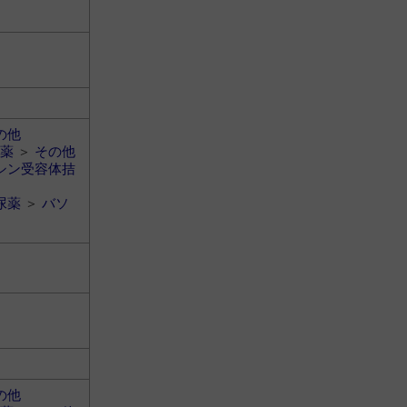
の他
薬
＞
その他
シン受容体拮
尿薬
＞
バソ
の他