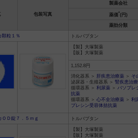
製薬会社
*
真
包装写真
薬価
(円)
薬効分類
カ顆粒１％
トルバプタン
【製】大塚製薬
【販】大塚製薬
1,152.8円
消化器系 ＞
肝疾患治療薬
＞
そ
泌尿器・生殖器系 ＞
腎疾患治療
循環器系 ＞
利尿薬
＞
バソプレ
抗薬
循環器系 ＞
心不全治療薬
＞
利
プレシン受容体拮抗薬
カＯＤ錠７．５ｍｇ
トルバプタン
【製】大塚製薬
【販】大塚製薬