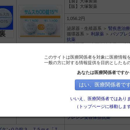
【製】大塚製薬
【販】大塚製薬
1,056.2円
泌尿器・生殖器系 ＞
腎疾患治療
循環器系 ＞
利尿薬
＞
バソプレ
抗薬
循環器系 ＞
心不全治療薬
＞
利
プレシン受容体拮抗薬
このサイトは医療関係者を対象に医療情報
一般の方に対する情報提供を目的としたも
ス点滴静注用８ｍｇ
トルバプタンリン酸エステルナ
あなたは医療関係者ですか
【製】大塚製薬
【販】大塚製薬
はい、医療関係者で
1,148円
いいえ、医療関係者ではあり
循環器系 ＞
利尿薬
＞
バソプレ
抗薬
（トップページに移動しま
循環器系 ＞
心不全治療薬
＞
利
プレシン受容体拮抗薬
プタンＯＤ錠３．７５ｍｇ「Ｔ