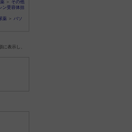
薬
＞
その他
シン受容体拮
尿薬
＞
バソ
順に表示し、