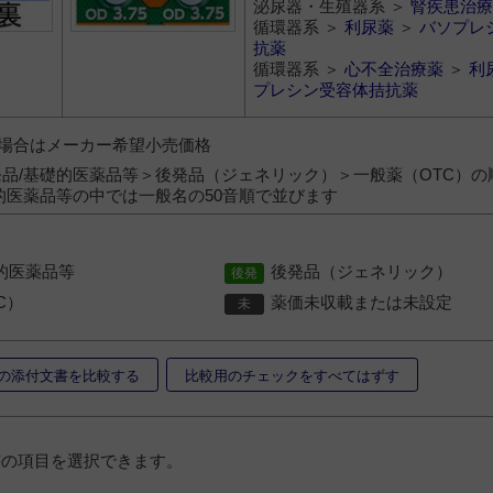
泌尿器・生殖器系 ＞
腎疾患治療
循環器系 ＞
利尿薬
＞
バソプレ
抗薬
循環器系 ＞
心不全治療薬
＞
利
プレシン受容体拮抗薬
）の場合はメーカー希望小売価格
品/基礎的医薬品等＞後発品（ジェネリック）＞一般薬（OTC）の
的医薬品等の中では一般名の50音順で並びます
的医薬品等
後発品（ジェネリック）
C）
薬価未収載または未設定
の添付文書を比較する
比較用のチェックをすべてはずす
書の項目を選択できます。