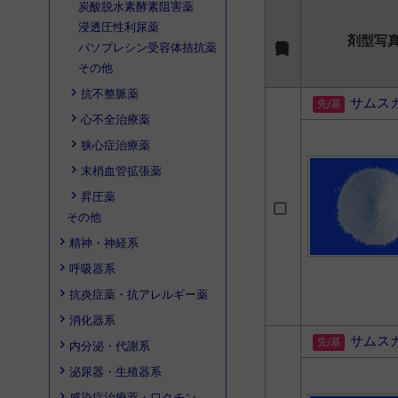
炭酸脱水素酵素阻害薬
浸透圧性利尿薬
剤型写
バソプレシン受容体拮抗薬
その他
抗不整脈薬
サムス
心不全治療薬
狭心症治療薬
末梢血管拡張薬
昇圧薬
その他
精神・神経系
呼吸器系
抗炎症薬・抗アレルギー薬
消化器系
サムス
内分泌・代謝系
泌尿器・生殖器系
感染症治療薬・ワクチン