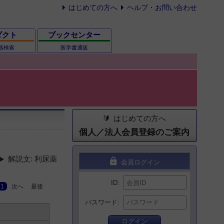
はじめての方へ
ヘルプ・お問い合わせ
ダクト
ブックセンター
器検索
医学書通販
はじめての方へ
個人／法人会員登録のご案内
解説文: 利尿薬
lock
会員ログイン
ID
1
次へ
最後
パスワード
ログイン