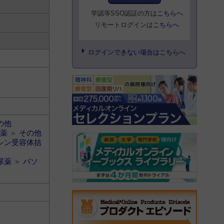
学認等SSO認証の方は
こちらへ
リモートログインは
こちらへ
ログインできない場合はこちらへ
の他
薬
＞
その他
シン受容体拮
尿薬
＞
バソ