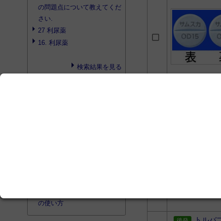
の問題点について教えてくだ
さい.
27 利尿薬
16. 利尿薬
検索結果を見る
search
プロダクト検索
サムタ
検索結果はありませんでした
search
書籍検索
腎と透析 Vol.91 2021年増
刊号 腎疾患治療薬update
電解質輸液塾 改訂2版
薬剤と疾患から探す循環器薬
の使い方
トルバ