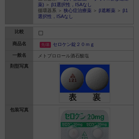
薬)
＞
β1選択性，ISAなし
循環器系 ＞
狭心症治療薬
＞
β遮断薬
＞
β1
選択性，ISAなし
セロケン錠２０ｍｇ
メトプロロール酒石酸塩