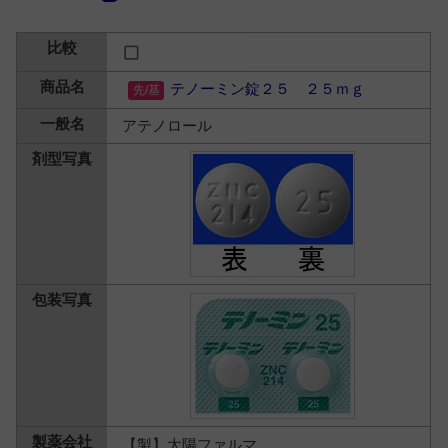
テノーミン錠２５ ２５ｍｇ
アテノロール
【製】太陽ファルマ