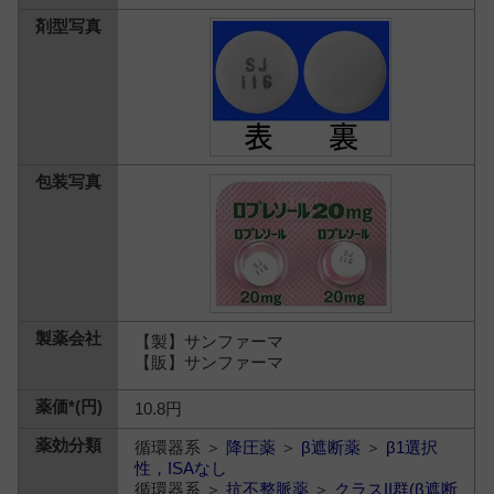
【製】サンファーマ
【販】サンファーマ
10.8円
循環器系 ＞
降圧薬
＞
β遮断薬
＞
β1選択
性，ISAなし
循環器系 ＞
抗不整脈薬
＞
クラスII群(β遮断