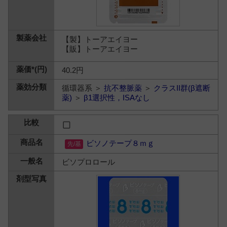
【製】トーアエイヨー
【販】トーアエイヨー
40.2円
循環器系 ＞
抗不整脈薬
＞
クラスII群(β遮断
薬)
＞
β1選択性，ISAなし
ビソノテープ８ｍｇ
ビソプロロール