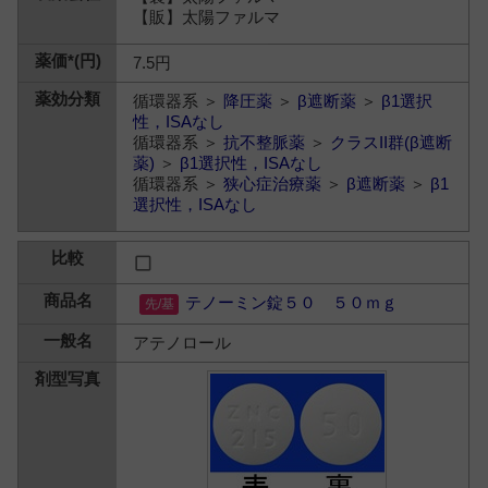
【販】太陽ファルマ
7.5円
循環器系 ＞
降圧薬
＞
β遮断薬
＞
β1選択
性，ISAなし
循環器系 ＞
抗不整脈薬
＞
クラスII群(β遮断
薬)
＞
β1選択性，ISAなし
循環器系 ＞
狭心症治療薬
＞
β遮断薬
＞
β1
選択性，ISAなし
テノーミン錠５０ ５０ｍｇ
アテノロール