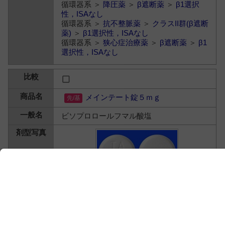
循環器系 ＞
降圧薬
＞
β遮断薬
＞
β1選択
性，ISAなし
循環器系 ＞
抗不整脈薬
＞
クラスII群(β遮断
薬)
＞
β1選択性，ISAなし
循環器系 ＞
狭心症治療薬
＞
β遮断薬
＞
β1
選択性，ISAなし
メインテート錠５ｍｇ
ビソプロロールフマル酸塩