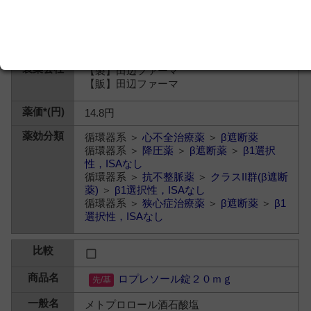
【製】田辺ファーマ
【販】田辺ファーマ
14.8円
循環器系 ＞
心不全治療薬
＞
β遮断薬
循環器系 ＞
降圧薬
＞
β遮断薬
＞
β1選択
性，ISAなし
循環器系 ＞
抗不整脈薬
＞
クラスII群(β遮断
薬)
＞
β1選択性，ISAなし
循環器系 ＞
狭心症治療薬
＞
β遮断薬
＞
β1
選択性，ISAなし
ロプレソール錠２０ｍｇ
メトプロロール酒石酸塩