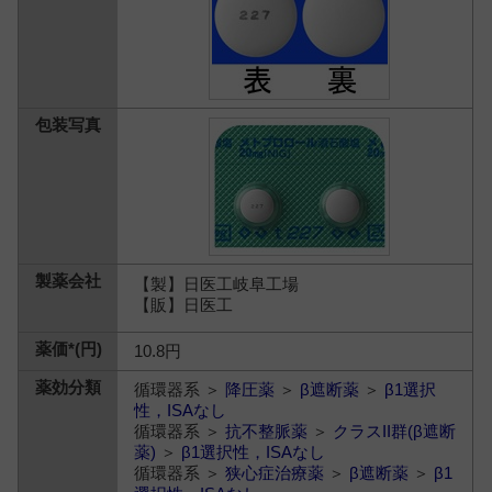
【製】日医工岐阜工場
【販】日医工
10.8円
循環器系 ＞
降圧薬
＞
β遮断薬
＞
β1選択
性，ISAなし
循環器系 ＞
抗不整脈薬
＞
クラスII群(β遮断
薬)
＞
β1選択性，ISAなし
循環器系 ＞
狭心症治療薬
＞
β遮断薬
＞
β1