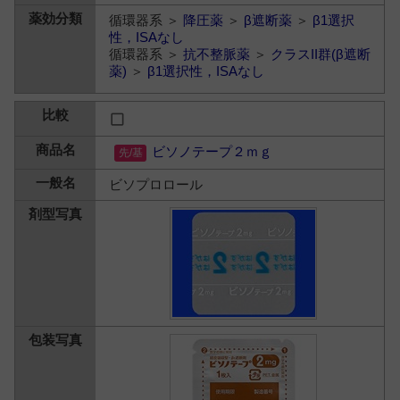
循環器系 ＞
降圧薬
＞
β遮断薬
＞
β1選択
性，ISAなし
循環器系 ＞
抗不整脈薬
＞
クラスII群(β遮断
薬)
＞
β1選択性，ISAなし
ビソノテープ２ｍｇ
ビソプロロール