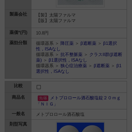
【製】太陽ファルマ
【販】太陽ファルマ
10.8円
循環器系 ＞
降圧薬
＞
β遮断薬
＞
β1選択
性，ISAなし
循環器系 ＞
抗不整脈薬
＞
クラスII群(β遮断
薬)
＞
β1選択性，ISAなし
循環器系 ＞
狭心症治療薬
＞
β遮断薬
＞
β1
選択性，ISAなし
メトプロロール酒石酸塩錠２０ｍｇ
「ＮＩＧ」
メトプロロール酒石酸塩