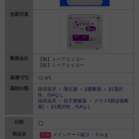
【製】トーアエイヨー
【販】トーアエイヨー
72.4円
循環器系 ＞
降圧薬
＞
β遮断薬
＞
β1選択
性，ISAなし
循環器系 ＞
抗不整脈薬
＞
クラスII群(β遮断
薬)
＞
β1選択性，ISAなし
メインテート錠２．５ｍｇ