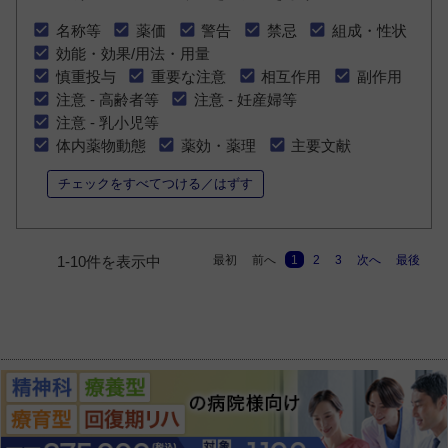
名称等
薬価
警告
禁忌
組成・性状
効能・効果/用法・用量
慎重投与
重要な注意
相互作用
副作用
注意 - 高齢者等
注意 - 妊産婦等
注意 - 乳小児等
体内薬物動態
薬効・薬理
主要文献
チェックをすべてつける／はずす
最初
前へ
1
2
3
次へ
最後
1-10件を表示中