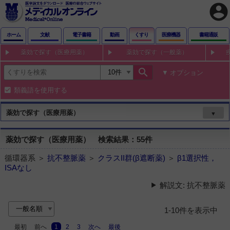
account_circle
ホーム
文献
電子書籍
動画
くすり
医療機器
書籍通販
薬効で探す（医療用薬）
薬効で探す（一般薬）
search
オプション
類義語を使用する
薬効で探す（医療用薬）
▼
薬効で探す（医療用薬） 検索結果：55件
循環器系 ＞
抗不整脈薬
＞
クラスII群(β遮断薬)
＞
β1選択性，
ISAなし
解説文: 抗不整脈薬
1-10件を表示中
最初
前へ
1
2
3
次へ
最後