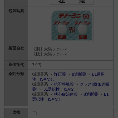
【製】太陽ファルマ
【販】太陽ファルマ
7.9円
循環器系 ＞
降圧薬
＞
β遮断薬
＞
β1選択
性，ISAなし
循環器系 ＞
抗不整脈薬
＞
クラスII群(β遮断
薬)
＞
β1選択性，ISAなし
循環器系 ＞
狭心症治療薬
＞
β遮断薬
＞
β1
選択性，ISAなし