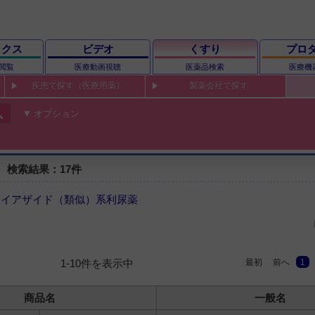
ックス
ビデオ
くすり
プロ
閲覧
医療動画視聴
医薬品検索
医療機
疾患で探す（医療用薬）
製薬会社で探す
ch
オプション
 検索結果：17件
サイアザイド（類似）系利尿薬
最初
前へ
1
1-10件を表示中
商品名
一般名