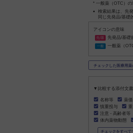
* 一般薬（OTC
検索結果は、先発
同じ先発品/基礎
アイコンの意味
先発品/基礎
一般薬（OT
チェックした医療用薬
▼比較する添付文
名称等
薬価
慎重投与
重
注意 - 高齢者等
体内薬物動態
チェックをすべて