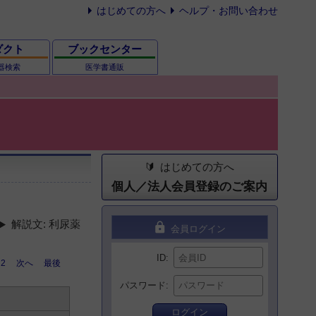
はじめての方へ
ヘルプ・お問い合わせ
ダクト
ブックセンター
器検索
医学書通販
はじめての方へ
個人／法人会員登録のご案内
解説文: 利尿薬
lock
会員ログイン
ID
2
次へ
最後
パスワード
ログイン