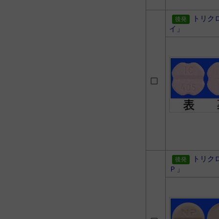
トリク
イ」
トリク
Ｐ」