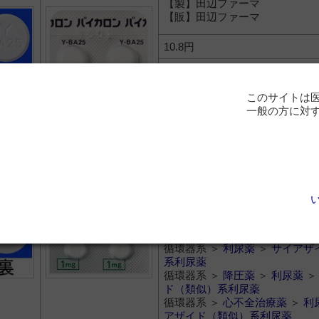
【製】田辺ファーマ
【販】田辺ファーマ
10.8円
循環器系 ＞
利尿薬
＞
サイアザ
系利尿薬
このサイトは
循環器系 ＞
降圧薬
＞
利尿薬
一般の方に対
ド（類似）系利尿薬
ロルメチアジド錠１ｍｇ「Ｎ
トリクロルメチアジド
【製】ニプロ
【販】ニプロ
10.8円
循環器系 ＞
利尿薬
＞
サイアザ
系利尿薬
循環器系 ＞
降圧薬
＞
利尿薬
ド（類似）系利尿薬
循環器系 ＞
心不全治療薬
＞
利
アザイド（類似）系利尿薬