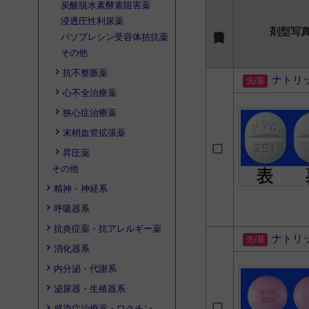
炭酸脱水素酵素阻害薬
浸透圧性利尿薬
剤型写
バソプレシン受容体拮抗薬
その他
抗不整脈薬
ナトリ
心不全治療薬
狭心症治療薬
末梢血管拡張薬
昇圧薬
その他
精神・神経系
呼吸器系
抗炎症薬・抗アレルギー薬
ナトリ
消化器系
内分泌・代謝系
泌尿器・生殖器系
感染症治療薬・ワクチン