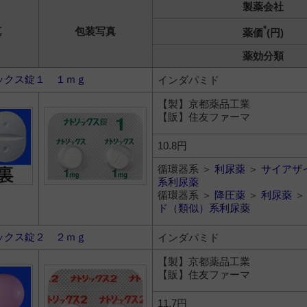
製薬会社
*
真
包装写真
薬価
(円)
薬効分類
ックス錠１ １ｍｇ
インダパミド
【製】京都薬品工業
【販】住友ファーマ
10.8円
循環器系 ＞
利尿薬
＞
サイアザ
系利尿薬
循環器系 ＞
降圧薬
＞
利尿薬
ド（類似）系利尿薬
ックス錠２ ２ｍｇ
インダパミド
【製】京都薬品工業
【販】住友ファーマ
11.7円