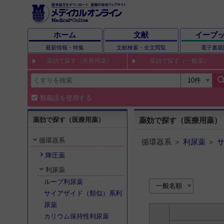
ホーム
文献
イーブ
最新情報・特集
文献検索・全文閲覧
電子書籍
薬効で探す（医療用薬）
薬効で探す（一般薬）
sear
類義語を使用する
薬効で探す（医療用薬）
薬効で探す（医療用薬）
循環器系
循環器系 ＞
利尿薬
＞
降圧薬
利尿薬
ループ利尿薬
サイアザイド（類似）系利
尿薬
カリウム保持性利尿薬