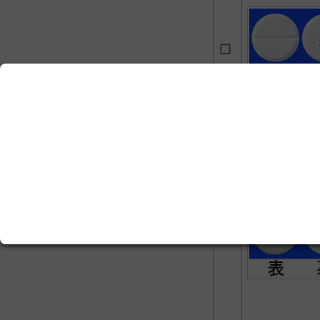
トリク
Ｐ」