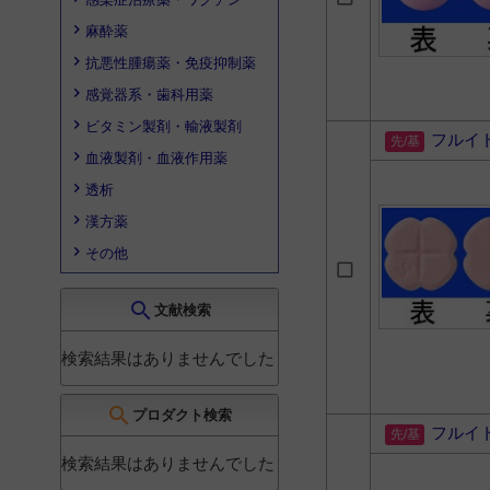
麻酔薬
抗悪性腫瘍薬・免疫抑制薬
感覚器系・歯科用薬
ビタミン製剤・輸液製剤
フルイ
血液製剤・血液作用薬
透析
漢方薬
その他
search
文献検索
検索結果はありませんでした
search
プロダクト検索
フルイ
検索結果はありませんでした