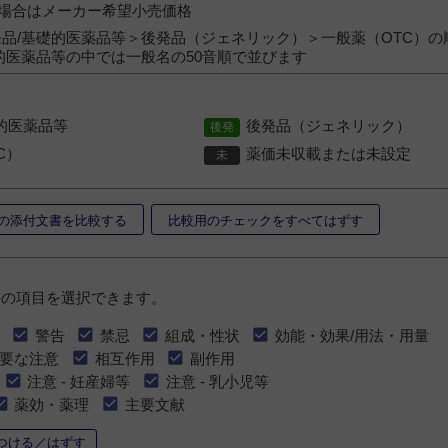
）の場合はメーカー希望小売価格
品/基礎的医薬品等＞後発品（ジェネリック）＞一般薬（OTC）の
的医薬品等の中では一般名の50音順で並びます
的医薬品等
後発品（ジェネリック）
C）
薬価未収載または未設定
の添付文書を比較する
比較用のチェックをすべてはずす
書の項目を選択できます。
警告
禁忌
組成・性状
効能・効果/用法・用量
要な注意
相互作用
副作用
注意 - 妊産婦等
注意 - 乳小児等
薬効・薬理
主要文献
つける／はずす