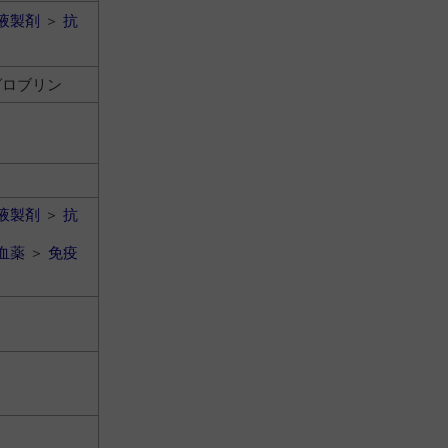
液製剤
＞
抗
グロブリン
液製剤
＞
抗
血薬
＞
免疫
ン