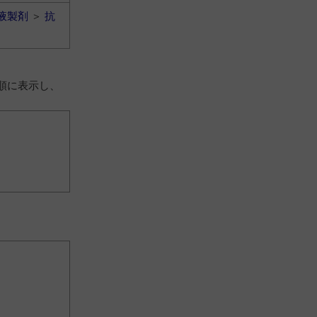
液製剤
＞
抗
順に表示し、