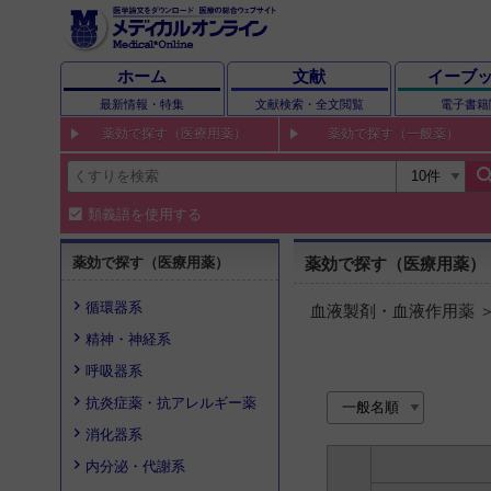
ホーム
文献
イーブ
最新情報・特集
文献検索・全文閲覧
電子書籍
薬効で探す（医療用薬）
薬効で探す（一般薬）
sear
類義語を使用する
薬効で探す（医療用薬）
薬効で探す（医療用薬）
循環器系
血液製剤・血液作用薬 
精神・神経系
呼吸器系
抗炎症薬・抗アレルギー薬
消化器系
内分泌・代謝系