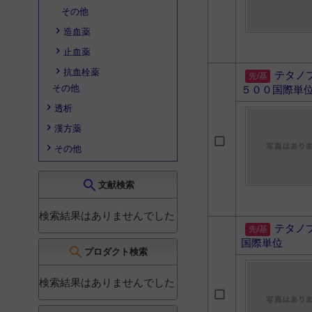
その他
造血薬
止血薬
抗血栓薬
テタノ
その他
５００国際単
透析
漢方薬
その他
search
文献検索
検索結果はありませんでした
テタノ
国際単位
search
プロダクト検索
検索結果はありませんでした