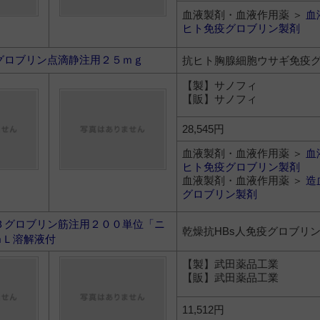
血液製剤・血液作用薬 ＞
血
ヒト免疫グロブリン製剤
グロブリン点滴静注用２５ｍｇ
抗ヒト胸腺細胞ウサギ免疫
【製】サノフィ
【販】サノフィ
28,545円
血液製剤・血液作用薬 ＞
血
ヒト免疫グロブリン製剤
血液製剤・血液作用薬 ＞
造
グロブリン製剤
Ｂグロブリン筋注用２００単位「ニ
乾燥抗HBs人免疫グロブリ
ｍＬ溶解液付
【製】武田薬品工業
【販】武田薬品工業
11,512円