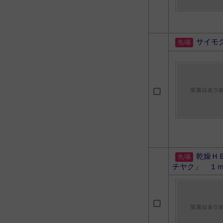
サイモ
乾燥Ｈ
チヤク」 １