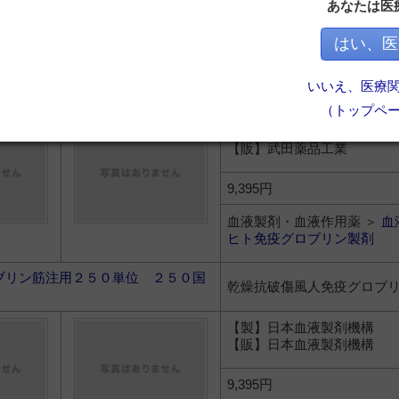
あなたは医
血液製剤・血液作用薬 ＞
血
はい、医
ヒト免疫グロブリン製剤
グロブリン筋注用２５０単位「ニチ
いいえ、医療
乾燥抗破傷風人免疫グロブ
０国際単位
（トップペ
【製】武田薬品工業
【販】武田薬品工業
9,395円
血液製剤・血液作用薬 ＞
血
ヒト免疫グロブリン製剤
ブリン筋注用２５０単位 ２５０国
乾燥抗破傷風人免疫グロブ
【製】日本血液製剤機構
【販】日本血液製剤機構
9,395円