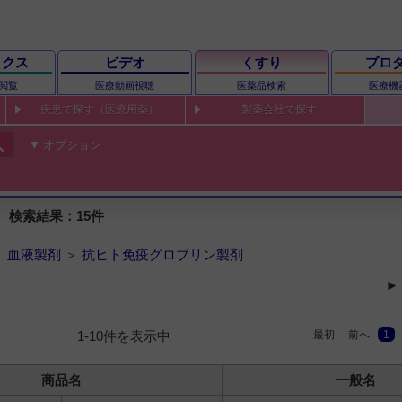
ックス
ビデオ
くすり
プロ
閲覧
医療動画視聴
医薬品検索
医療機
疾患で探す（医療用薬）
製薬会社で探す
ch
オプション
 検索結果：15件
＞
血液製剤
＞
抗ヒト免疫グロブリン製剤
最初
前へ
1
1-10件を表示中
商品名
一般名