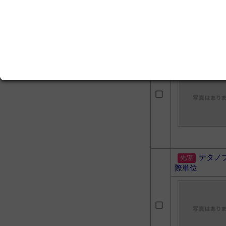
破傷風
ヤク」 ２５
テタノ
際単位