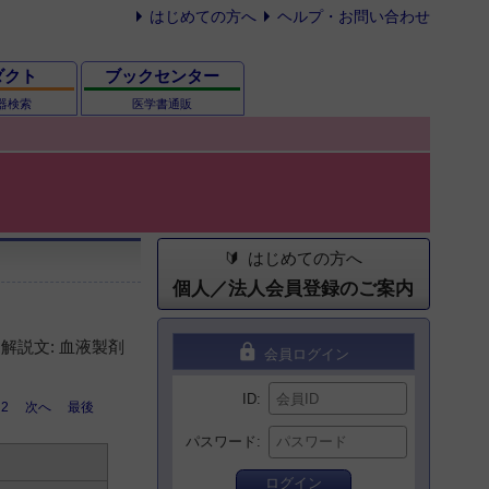
はじめての方へ
ヘルプ・お問い合わせ
ダクト
ブックセンター
器検索
医学書通販
はじめての方へ
個人／法人会員登録のご案内
解説文: 血液製剤
lock
会員ログイン
ID
2
次へ
最後
パスワード
ログイン