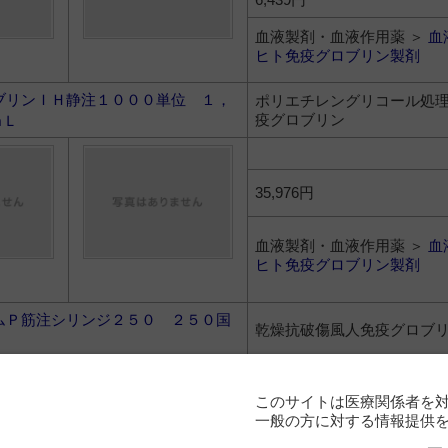
血液製剤・血液作用薬 ＞
血
ヒト免疫グロブリン製剤
ブリンＩＨ静注１０００単位 １，
ポリエチレングリコール処理
疫グロブリン
ｍＬ
35,976円
血液製剤・血液作用薬 ＞
血
ヒト免疫グロブリン製剤
ムＰ筋注シリンジ２５０ ２５０国
乾燥抗破傷風人免疫グロブ
【製】ＣＳＬベーリング
【販】ＣＳＬベーリング
このサイトは医療関係者を
一般の方に対する情報提供
4,802円