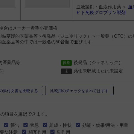
血液製剤・血液作用薬 ＞
血
ヒト免疫グロブリン製剤
）の場合はメーカー希望小売価格
品/基礎的医薬品等＞後発品（ジェネリック）＞一般薬（OTC）の
的医薬品等の中では一般名の50音順で並びます
的医薬品等
後発品（ジェネリック）
C）
薬価未収載または未設定
の添付文書を比較する
比較用のチェックをすべてはずす
書の項目を選択できます。
警告
禁忌
組成・性状
効能・効果/用法・用量
要な注意
相互作用
副作用