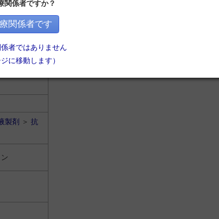
療関係者ですか？
液製剤
＞
抗
療関係者です
関係者ではありません
リン
ージに移動します）
液製剤
＞
抗
リン