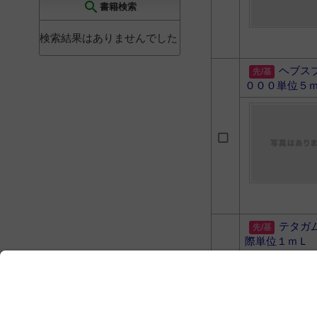
search
書籍検索
検索結果はありませんでした
ヘブス
０００単位５
テタガ
際単位１ｍＬ