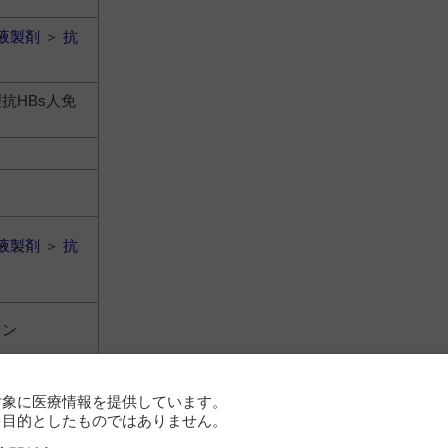
液製剤
＞
抗
抗HBs人免
液製剤
＞
抗
リン
対象に医療情報を提供しています。
を目的としたものではありません。