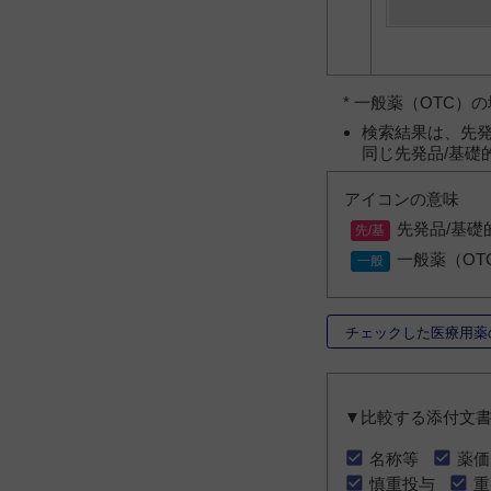
* 一般薬（OTC
検索結果は、先発
同じ先発品/基礎
アイコンの意味
先発品/基礎
一般薬（OT
チェックした医療用薬
▼比較する添付文
名称等
薬価
慎重投与
重