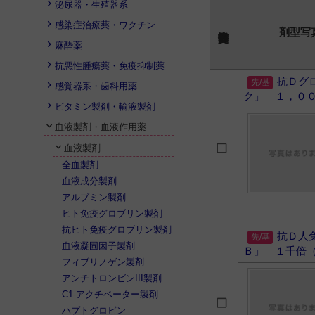
泌尿器・生殖器系
感染症治療薬・ワクチン
剤型写
麻酔薬
抗悪性腫瘍薬・免疫抑制薬
抗Ｄグ
感覚器系・歯科用薬
ク」 １，０
ビタミン製剤・輸液製剤
血液製剤・血液作用薬
血液製剤
全血製剤
血液成分製剤
アルブミン製剤
ヒト免疫グロブリン製剤
抗ヒト免疫グロブリン製剤
抗Ｄ人
血液凝固因子製剤
Ｂ」 １千倍
フィブリノゲン製剤
アンチトロンビンIII製剤
C1-アクチベーター製剤
ハプトグロビン