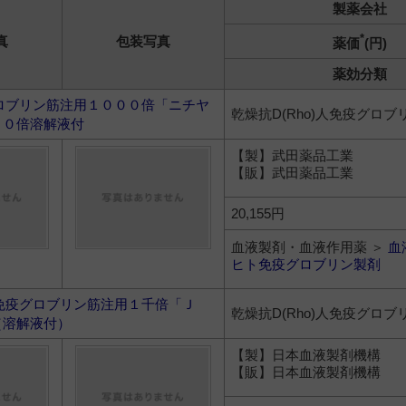
製薬会社
*
真
包装写真
薬価
(円)
薬効分類
ロブリン筋注用１０００倍「ニチヤ
乾燥抗D(Rho)人免疫グロブ
００倍溶解液付
【製】武田薬品工業
【販】武田薬品工業
20,155円
血液製剤・血液作用薬 ＞
血
ヒト免疫グロブリン製剤
免疫グロブリン筋注用１千倍「Ｊ
乾燥抗D(Rho)人免疫グロブ
（溶解液付）
【製】日本血液製剤機構
【販】日本血液製剤機構