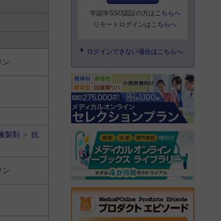
学認等SSO認証の方は
こちらへ
リモートログインは
こちらへ
ログインできない場合はこちらへ
リン
液製剤
＞
抗
リン