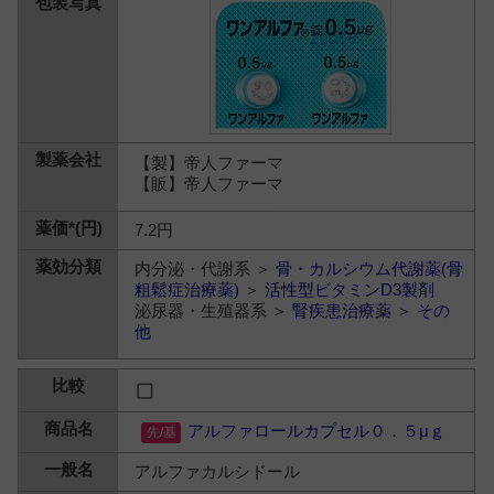
【製】帝人ファーマ
【販】帝人ファーマ
7.2円
内分泌・代謝系 ＞
骨・カルシウム代謝薬(骨
粗鬆症治療薬)
＞
活性型ビタミンD3製剤
泌尿器・生殖器系 ＞
腎疾患治療薬
＞
その
他
アルファロールカプセル０．５μｇ
アルファカルシドール