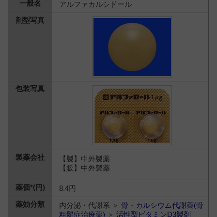
アルファカルシドール
【製】中外製薬
【販】中外製薬
8.4円
内分泌・代謝系 ＞
骨・カルシウム代謝薬(骨
粗鬆症治療薬)
＞
活性型ビタミンD3製剤