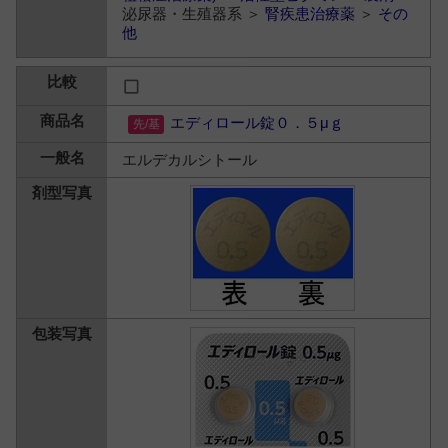
泌尿器・生殖器系 ＞
腎疾患治療薬
＞
その
他
エディロール錠０．５μｇ
エルデカルシトール