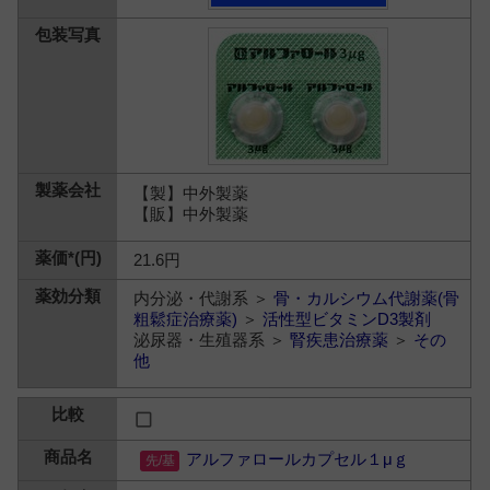
【製】中外製薬
【販】中外製薬
21.6円
内分泌・代謝系 ＞
骨・カルシウム代謝薬(骨
粗鬆症治療薬)
＞
活性型ビタミンD3製剤
泌尿器・生殖器系 ＞
腎疾患治療薬
＞
その
他
アルファロールカプセル１μｇ