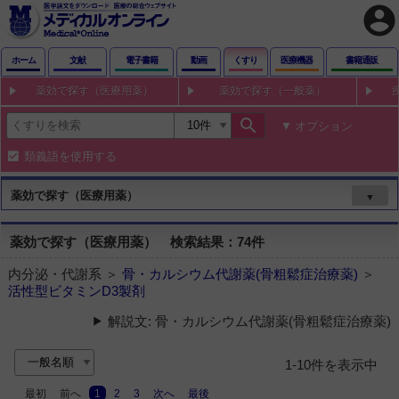
account_circle
ホーム
文献
電子書籍
動画
くすり
医療機器
書籍通販
薬効で探す（医療用薬）
薬効で探す（一般薬）
search
オプション
類義語を使用する
薬効で探す（医療用薬）
▼
薬効で探す（医療用薬） 検索結果：74件
内分泌・代謝系 ＞
骨・カルシウム代謝薬(骨粗鬆症治療薬)
＞
活性型ビタミンD3製剤
解説文: 骨・カルシウム代謝薬(骨粗鬆症治療薬)
1-10件を表示中
最初
前へ
1
2
3
次へ
最後