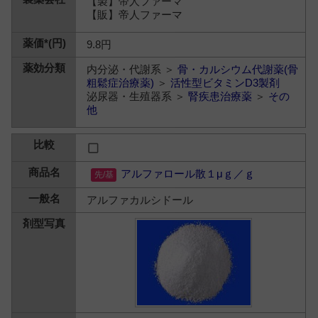
【製】帝人ファーマ
【販】帝人ファーマ
9.8円
内分泌・代謝系 ＞
骨・カルシウム代謝薬(骨
粗鬆症治療薬)
＞
活性型ビタミンD3製剤
泌尿器・生殖器系 ＞
腎疾患治療薬
＞
その
他
アルファロール散１μｇ／ｇ
アルファカルシドール