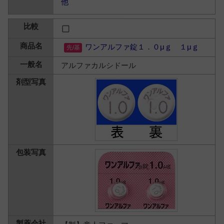
他
ワンアルファ錠１．０μｇ １μｇ
アルファカルシドール