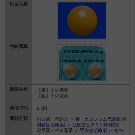
【製】中外製薬
【販】中外製薬
6.3円
内分泌・代謝系 ＞
骨・カルシウム代謝薬(骨
粗鬆症治療薬)
＞
活性型ビタミンD3製剤
泌尿器・生殖器系 ＞
腎疾患治療薬
＞
その