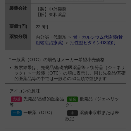
【製】中外製薬
【販】東和薬品
23.9円
内分泌・代謝系 ＞
骨・カルシウム代謝薬(骨
粗鬆症治療薬)
＞
活性型ビタミンD3製剤
* 一般薬（OTC）の場合はメーカー希望小売価格
検索結果は、先発品/基礎的医薬品等＞後発品（ジェネリ
ック）＞一般薬（OTC）の順に表示し、同じ先発品/基礎
的医薬品等の中では一般名の50音順で並びます
アイコンの意味
先発品/基礎的医薬品
後発品（ジェネリッ
等
ク）
一般薬（OTC）
薬価未収載または未
設定