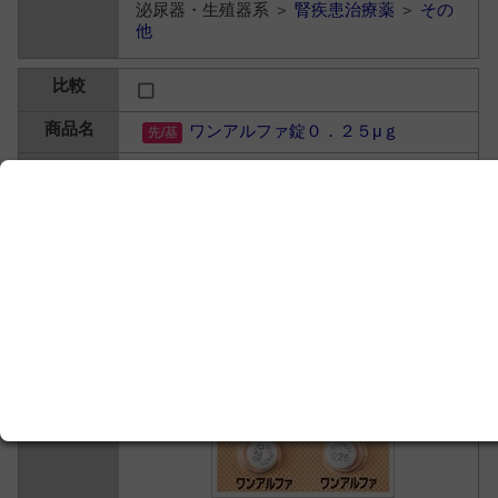
泌尿器・生殖器系 ＞
腎疾患治療薬
＞
その
他
ワンアルファ錠０．２５μｇ
アルファカルシドール