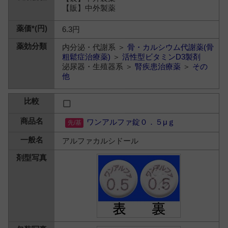
【販】中外製薬
6.3円
内分泌・代謝系 ＞
骨・カルシウム代謝薬(骨
粗鬆症治療薬)
＞
活性型ビタミンD3製剤
泌尿器・生殖器系 ＞
腎疾患治療薬
＞
その
他
ワンアルファ錠０．５μｇ
アルファカルシドール