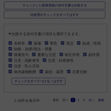
チェックした医療用薬の添付文書を比較する
比較用のチェックをすべてはずす
▼比較する添付文書の項目を選択できます。
名称等
薬価
警告
禁忌
組成・性状
効能・効果/用法・用量
慎重投与
重要な注意
相互作用
副作用
注意 - 高齢者等
注意 - 妊産婦等
注意 - 乳小児等
体内薬物動態
薬効・薬理
主要文献
チェックをすべてつける／はずす
最初
前へ
1
2
3
次へ
最後
1-10件を表示中