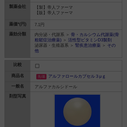
【製】帝人ファーマ
【販】帝人ファーマ
7.1円
内分泌・代謝系 ＞
骨・カルシウム代謝薬(骨
粗鬆症治療薬)
＞
活性型ビタミンD3製剤
泌尿器・生殖器系 ＞
腎疾患治療薬
＞
その
他
アルファロールカプセル３μｇ
アルファカルシドール