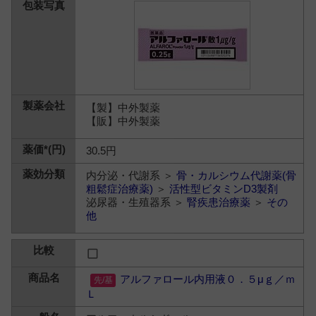
【製】中外製薬
【販】中外製薬
30.5円
内分泌・代謝系 ＞
骨・カルシウム代謝薬(骨
粗鬆症治療薬)
＞
活性型ビタミンD3製剤
泌尿器・生殖器系 ＞
腎疾患治療薬
＞
その
他
アルファロール内用液０．５μｇ／ｍ
Ｌ