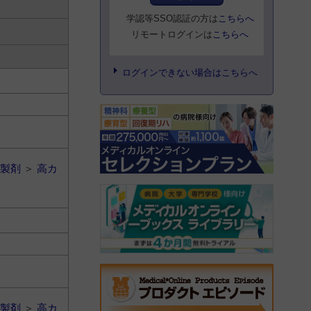
学認等SSO認証の方は
こちらへ
リモートログインは
こちらへ
ログインできない場合はこちらへ
製剤
＞
高カ
製剤
＞
高カ