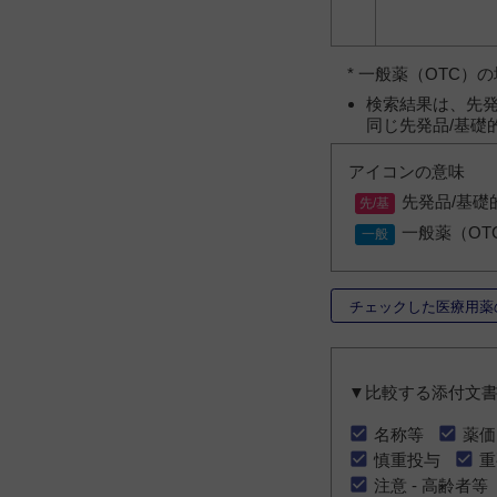
* 一般薬（OTC
検索結果は、先発
同じ先発品/基礎
アイコンの意味
先発品/基礎
一般薬（OT
チェックした医療用薬
▼比較する添付文
名称等
薬価
慎重投与
重
注意 - 高齢者等