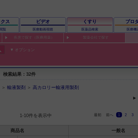
ックス
ビデオ
くすり
プロ
閲覧
医療動画視聴
医薬品検索
医療機
疾患で探す（医療用薬）
製薬会社で探す
ch
オプション
 検索結果：32件
 ＞
輸液製剤
＞
高カロリー輸液用製剤
最初
前へ
1
2
3
1-10件を表示中
商品名
一般名