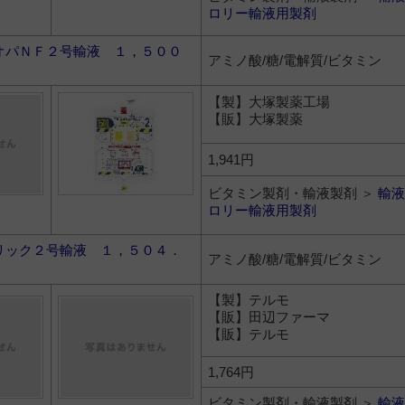
ロリー輸液用製剤
オパＮＦ２号輸液 １，５００
アミノ酸/糖/電解質/ビタミン
【製】大塚製薬工場
【販】大塚製薬
1,941円
ビタミン製剤・輸液製剤 ＞
輸液
ロリー輸液用製剤
リック２号輸液 １，５０４．
アミノ酸/糖/電解質/ビタミン
【製】テルモ
【販】田辺ファーマ
【販】テルモ
1,764円
ビタミン製剤・輸液製剤 ＞
輸液