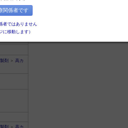
療関係者です
係者ではありません
ジに移動します）
製剤
＞
高カ
製剤
＞
高カ