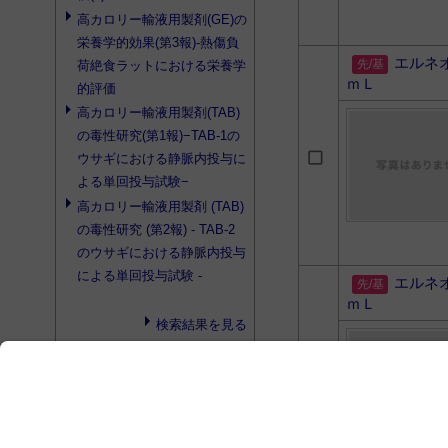
高カロリー輸液用製剤
(GE)の
栄養学的効果(第3報)‐熱傷負
エルネ
荷絶食ラットにおける栄養学
ｍＬ
的評価
高カロリー輸液用製剤
(TAB)
の毒性研究(第1報)−TAB-1の
ウサギにおける静脈内投与に
よる単回投与試験−
高カロリー輸液用製剤
(TAB)
の毒性研究 (第2報) - TAB-2
のウサギにおける静脈内投与
による単回投与試験 -
エルネ
ｍＬ
検索結果を見る
search
プロダクト検索
検索結果はありませんでした