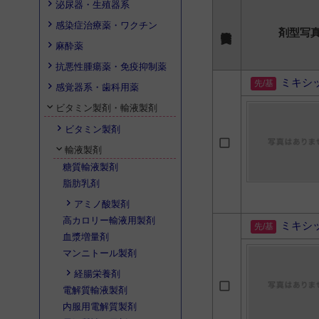
泌尿器・生殖器系
感染症治療薬・ワクチン
剤型写
麻酔薬
抗悪性腫瘍薬・免疫抑制薬
ミキシ
感覚器系・歯科用薬
ビタミン製剤・輸液製剤
ビタミン製剤
輸液製剤
糖質輸液製剤
脂肪乳剤
アミノ酸製剤
高カロリー輸液用製剤
ミキシ
血漿増量剤
マンニトール製剤
経腸栄養剤
電解質輸液製剤
内服用電解質製剤