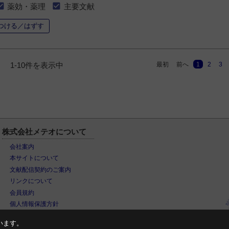
薬効・薬理
主要文献
つける／はずす
最初
前へ
1
2
3
1-10件を表示中
株式会社メテオについて
会社案内
本サイトについて
文献配信契約のご案内
リンクについて
会員規約
個人情報保護方針
います。