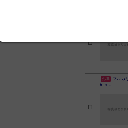
search
書籍検索
エルネ
三ツ星シェフへの道 「経静
ｍＬ
脈栄養」実践GUIDE
フルカ
５ｍＬ