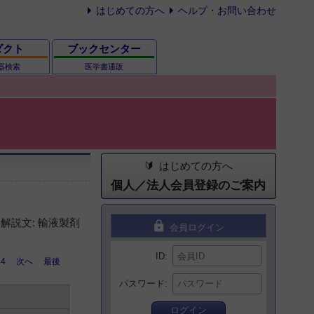
はじめての方へ
ヘルプ・お問い合わせ
ダクト
ブックセンター
器検索
医学書通販
はじめての方へ
個人／法人会員登録のご案内
解説文: 輸液製剤
lock
会員ログイン
ID
4
次へ
最後
パスワード
ログイン