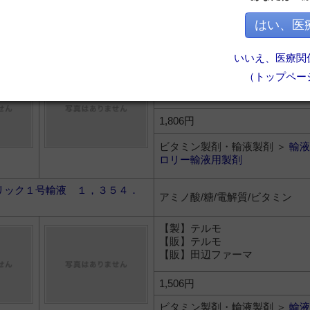
ロリー輸液用製剤
はい、医
オパＮＦ１号輸液 １，５００
アミノ酸/糖/電解質/ビタミン
いいえ、医療関
（トップペー
【製】大塚製薬工場
【販】大塚製薬
1,806円
ビタミン製剤・輸液製剤 ＞
輸液
ロリー輸液用製剤
リック１号輸液 １，３５４．
アミノ酸/糖/電解質/ビタミン
【製】テルモ
【販】テルモ
【販】田辺ファーマ
1,506円
ビタミン製剤・輸液製剤 ＞
輸液