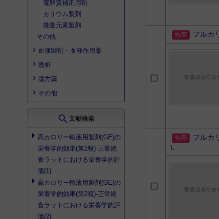
電解質補正用剤
カリウム製剤
微量元素製剤
フルカ
その他
血液製剤・血液作用薬
透析
漢方薬
その他
search
文献検索
フルカ
高カロリー輸液用製剤
(GE)の
Ｌ
栄養学的効果(第1報)‐正常絶
食ラットにおける栄養学的評
価(1)
高カロリー輸液用製剤
(GE)の
栄養学的効果(第2報)‐正常絶
食ラットにおける栄養学的評
価(2)