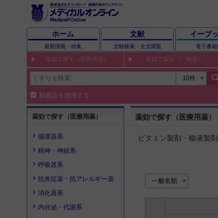
ホーム
文献
イーブ
最新情報・特集
文献検索・全文閲覧
電子書籍
薬効で探す（医療用薬）
薬効で探す（一般薬）
sear
類義語を使用する
薬効で探す（医療用薬）
薬効で探す（医療用薬）
循環器系
ビタミン製剤・輸液製剤
精神・神経系
呼吸器系
抗炎症薬・抗アレルギー薬
消化器系
内分泌・代謝系