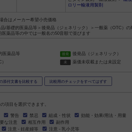
ロリー輸液用製剤
）の場合はメーカー希望小売価格
品/基礎的医薬品等＞後発品（ジェネリック）＞一般薬（OTC）の
的医薬品等の中では一般名の50音順で並びます
的医薬品等
後発品（ジェネリック）
C）
薬価未収載または未設定
の添付文書を比較する
比較用のチェックをすべてはずす
書の項目を選択できます。
警告
禁忌
組成・性状
効能・効果/用法・用量
要な注意
相互作用
副作用
注意 - 妊産婦等
注意 - 乳小児等