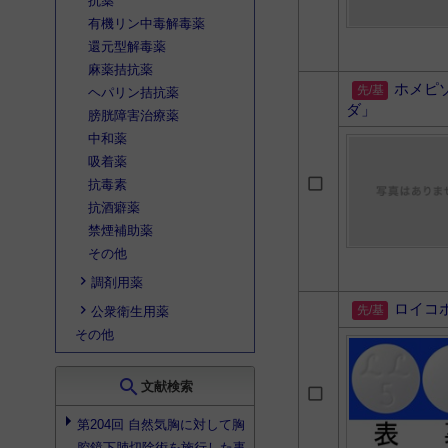
抗薬
有機リン中毒解毒薬
還元型解毒薬
麻薬拮抗薬
ホメピ
ヘパリン拮抗薬
ダ」
膀胱障害治療薬
中和薬
吸着薬
抗毒素
抗酒癖薬
禁煙補助薬
その他
調剤用薬
ロイコ
公衆衛生用薬
その他
search
文献検索
第204回 自然気胸に対して胸
腔鏡下肺切除術を施行した事