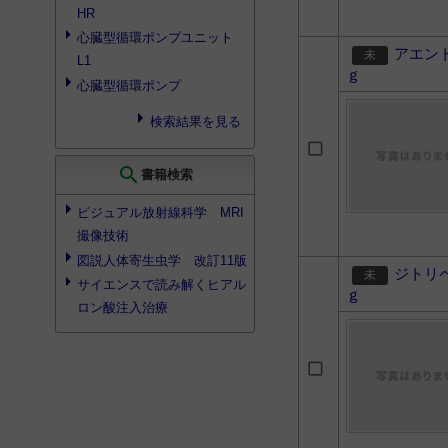
HR
心臓型循環ポンプユニット
アエン
L1
ｇ
心臓型循環ポンプ
検索結果を見る
search
書籍検索
ビジュアル放射線科学 MRI
撮像技術
図説人体寄生虫学 改訂11版
ジトリ
サイエンスで読み解くヒアル
ｇ
ロン酸注入治療