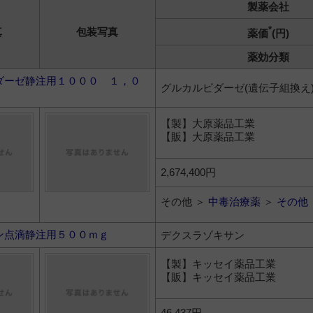
製薬会社
*
真
包装写真
薬価
(円)
薬効分類
ダーゼ静注用１０００ １，０
グルカルピダーゼ(遺伝子組換え
【製】大原薬品工業
【販】大原薬品工業
2,674,400円
その他 ＞
中毒治療薬
＞
その他
ン点滴静注用５００ｍｇ
デクスラゾキサン
【製】キッセイ薬品工業
【販】キッセイ薬品工業
46,437円