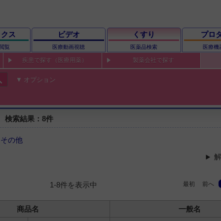
ックス
ビデオ
くすり
プロ
閲覧
医療動画視聴
医薬品検索
医療機
疾患で探す（医療用薬）
製薬会社で探す
ch
オプション
 検索結果：8件
＞
その他
解
最初
前へ
1-8件を表示中
商品名
一般名