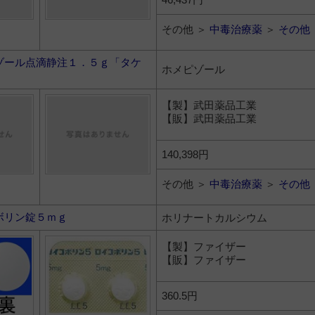
その他 ＞
中毒治療薬
＞
その他
ゾール点滴静注１．５ｇ「タケ
ホメピゾール
【製】武田薬品工業
【販】武田薬品工業
140,398円
その他 ＞
中毒治療薬
＞
その他
ボリン錠５ｍｇ
ホリナートカルシウム
【製】ファイザー
【販】ファイザー
360.5円