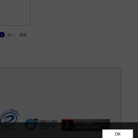
1
次へ
最後
OK