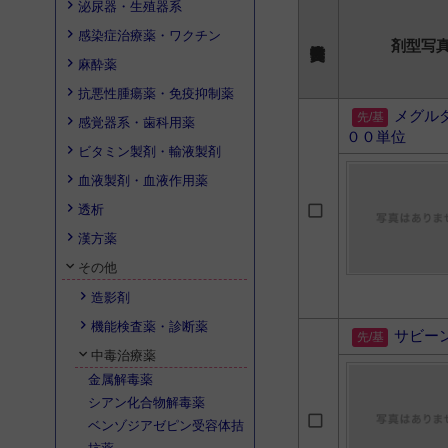
泌尿器・生殖器系
感染症治療薬・ワクチン
剤型写
麻酔薬
抗悪性腫瘍薬・免疫抑制薬
メグル
感覚器系・歯科用薬
００単位
ビタミン製剤・輸液製剤
血液製剤・血液作用薬
透析
漢方薬
その他
造影剤
機能検査薬・診断薬
サビー
中毒治療薬
金属解毒薬
シアン化合物解毒薬
ベンゾジアゼピン受容体拮