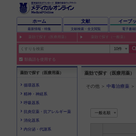
ホーム
文献
イーブ
最新情報・特集
文献検索・全文閲覧
電子書籍
薬効で探す（医療用薬）
薬効で探す（一般薬）
sear
類義語を使用する
薬効で探す（医療用薬）
薬効で探す（医療用薬）
循環器系
その他 ＞
中毒治療薬
精神・神経系
呼吸器系
抗炎症薬・抗アレルギー薬
消化器系
内分泌・代謝系