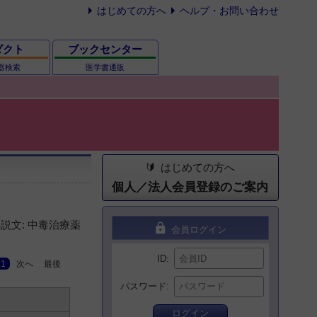
はじめての方へ
ヘルプ・お問い合わせ
ダクト
ブックセンター
器検索
医学書通販
はじめての方へ
個人／法人会員登録のご案内
説文: 中毒治療薬
lock
会員ログイン
ID
1
次へ
最後
パスワード
ログイン