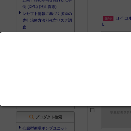
例 (DPC) (秋山貴志)
レセプト情報に基づく肺癌の
ロイコ
先行治療方法別死亡リスク調
Ｌ
査
その他
のRWE (診療ガイドラ
インなど) に資するデータ
切除可能非小細胞肺癌に対す
る周術期治療 - ALK融合遺伝
子, EGFR遺伝子変異,
その他
のドライバー変異
レクチャー (5) セメント質を
ラディ
温存する歯周基本治療につい
ｇ
て
検索結果を見る
search
プロダクト検索
心臓型循環ポンプユニット