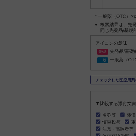
* 一般薬（OTC
検索結果は、先発
同じ先発品/基礎
アイコンの意味
先発品/基礎
一般薬（OT
チェックした医療用薬
▼比較する添付文
名称等
薬価
慎重投与
重
注意 - 高齢者等
体内薬物動態