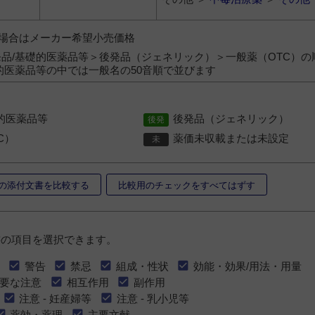
）の場合はメーカー希望小売価格
品/基礎的医薬品等＞後発品（ジェネリック）＞一般薬（OTC）の
的医薬品等の中では一般名の50音順で並びます
的医薬品等
後発品（ジェネリック）
C）
薬価未収載または未設定
の添付文書を比較する
比較用のチェックをすべてはずす
書の項目を選択できます。
警告
禁忌
組成・性状
効能・効果/用法・用量
要な注意
相互作用
副作用
注意 - 妊産婦等
注意 - 乳小児等
薬効・薬理
主要文献