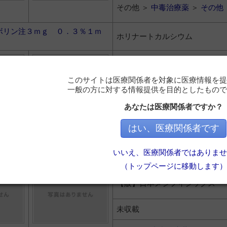
その他 ＞
中毒治療薬
＞
その他
ボリン注３ｍｇ ０．３％１ｍ
ホリナートカルシウム
【製】ファイザー
【販】ファイザー
このサイトは医療関係者を対象に医療情報を提
一般の方に対する情報提供を目的としたもので
256円
あなたは医療関係者ですか？
その他 ＞
中毒治療薬
＞
その他
はい、医療関係者です
オガルダーゼカプセル５００ｍ
ヘキサシアノ鉄（ＩＩ）酸鉄（
いいえ、医療関係者ではありませ
物カプセル
（トップページに移動します）
【製】日本メジフィジックス
【販】日本メジフィジックス
未収載