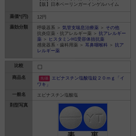
【販】日本ベーリンガーインゲルハイム
12円
呼吸器系 ＞
気管支喘息治療薬
＞
その他
抗炎症薬・抗アレルギー薬 ＞
抗アレルギー
薬
＞
ヒスタミンH1受容体拮抗薬
感覚器系・歯科用薬 ＞
耳鼻咽喉科
＞
抗ア
レルギー薬
エピナスチン塩酸塩錠２０ｍｇ「イ
ワキ」
エピナスチン塩酸塩