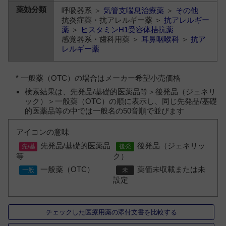
呼吸器系 ＞
気管支喘息治療薬
＞
その他
抗炎症薬・抗アレルギー薬 ＞
抗アレルギー
薬
＞
ヒスタミンH1受容体拮抗薬
感覚器系・歯科用薬 ＞
耳鼻咽喉科
＞
抗ア
レルギー薬
* 一般薬（OTC）の場合はメーカー希望小売価格
検索結果は、先発品/基礎的医薬品等＞後発品（ジェネリ
ック）＞一般薬（OTC）の順に表示し、同じ先発品/基礎
的医薬品等の中では一般名の50音順で並びます
アイコンの意味
先発品/基礎的医薬品
後発品（ジェネリッ
等
ク）
一般薬（OTC）
薬価未収載または未
設定
チェックした医療用薬の添付文書を比較する