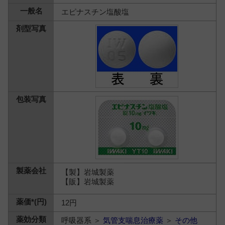
エピナスチン塩酸塩
【製】岩城製薬
【販】岩城製薬
12円
呼吸器系 ＞
気管支喘息治療薬
＞
その他