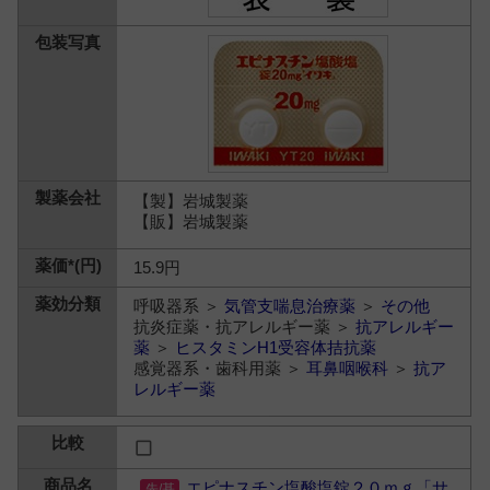
【製】岩城製薬
【販】岩城製薬
15.9円
呼吸器系 ＞
気管支喘息治療薬
＞
その他
抗炎症薬・抗アレルギー薬 ＞
抗アレルギー
薬
＞
ヒスタミンH1受容体拮抗薬
感覚器系・歯科用薬 ＞
耳鼻咽喉科
＞
抗ア
レルギー薬
エピナスチン塩酸塩錠２０ｍｇ「サ