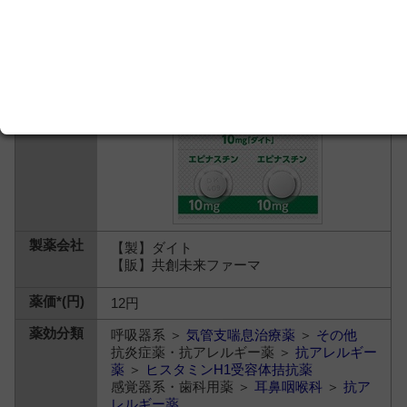
【製】ダイト
【販】共創未来ファーマ
12円
呼吸器系 ＞
気管支喘息治療薬
＞
その他
抗炎症薬・抗アレルギー薬 ＞
抗アレルギー
薬
＞
ヒスタミンH1受容体拮抗薬
感覚器系・歯科用薬 ＞
耳鼻咽喉科
＞
抗ア
レルギー薬