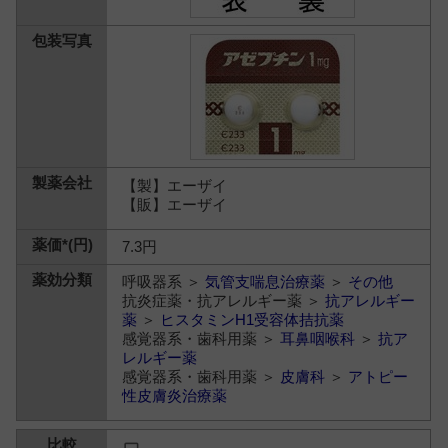
【製】エーザイ
【販】エーザイ
7.3円
呼吸器系 ＞
気管支喘息治療薬
＞
その他
抗炎症薬・抗アレルギー薬 ＞
抗アレルギー
薬
＞
ヒスタミンH1受容体拮抗薬
感覚器系・歯科用薬 ＞
耳鼻咽喉科
＞
抗ア
レルギー薬
感覚器系・歯科用薬 ＞
皮膚科
＞
アトピー
性皮膚炎治療薬