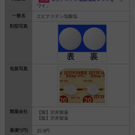
ワイ」
エピナスチン塩酸塩
【製】沢井製薬
【販】沢井製薬
15.9円