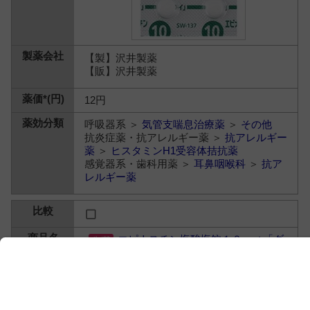
【製】沢井製薬
【販】沢井製薬
12円
呼吸器系 ＞
気管支喘息治療薬
＞
その他
抗炎症薬・抗アレルギー薬 ＞
抗アレルギー
薬
＞
ヒスタミンH1受容体拮抗薬
感覚器系・歯科用薬 ＞
耳鼻咽喉科
＞
抗ア
レルギー薬
エピナスチン塩酸塩錠１０ｍｇ「ダ
イト」
エピナスチン塩酸塩