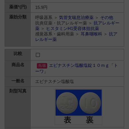
15.9円
呼吸器系 ＞
気管支喘息治療薬
＞
その他
抗炎症薬・抗アレルギー薬 ＞
抗アレルギー
薬
＞
ヒスタミンH1受容体拮抗薬
感覚器系・歯科用薬 ＞
耳鼻咽喉科
＞
抗ア
レルギー薬
エピナスチン塩酸塩錠１０ｍｇ「ト
ーワ」
エピナスチン塩酸塩