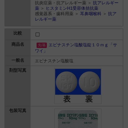
抗炎症薬・抗アレルギー薬 ＞
抗アレルギー
薬
＞
ヒスタミンH1受容体拮抗薬
感覚器系・歯科用薬 ＞
耳鼻咽喉科
＞
抗ア
レルギー薬
エピナスチン塩酸塩錠１０ｍｇ「サ
ワイ」
エピナスチン塩酸塩