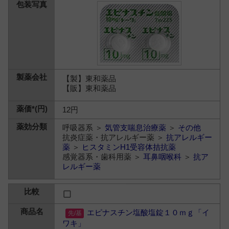
【製】東和薬品
【販】東和薬品
12円
呼吸器系 ＞
気管支喘息治療薬
＞
その他
抗炎症薬・抗アレルギー薬 ＞
抗アレルギー
薬
＞
ヒスタミンH1受容体拮抗薬
感覚器系・歯科用薬 ＞
耳鼻咽喉科
＞
抗ア
レルギー薬
エピナスチン塩酸塩錠１０ｍｇ「イ
ワキ」