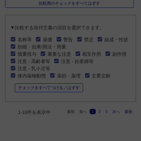
比較用のチェックをすべてはずす
▼比較する添付文書の項目を選択できます。
名称等
薬価
警告
禁忌
組成・性状
効能・効果/用法・用量
慎重投与
重要な注意
相互作用
副作用
注意 - 高齢者等
注意 - 妊産婦等
注意 - 乳小児等
体内薬物動態
薬効・薬理
主要文献
チェックをすべてつける／はずす
最初
前へ
1
2
3
次へ
最後
1-10件を表示中