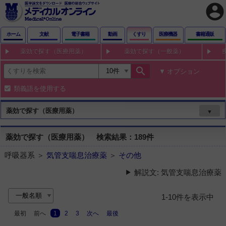
account_circle
ホーム
文献
電子書籍
動画
くすり
医療機器
書籍通販
薬効で探す（医療用薬）
薬効で探す（一般薬）
search
オプション
類義語を使用する
薬効で探す（医療用薬）
▼
薬効で探す（医療用薬） 検索結果：189件
呼吸器系 ＞
気管支喘息治療薬
＞
その他
解説文: 気管支喘息治療薬
1-10件を表示中
最初
前へ
1
2
3
次へ
最後