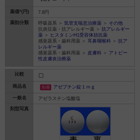
7.8円
呼吸器系 ＞
気管支喘息治療薬
＞
その他
抗炎症薬・抗アレルギー薬 ＞
抗アレルギー
薬
＞
ヒスタミンH1受容体拮抗薬
感覚器系・歯科用薬 ＞
耳鼻咽喉科
＞
抗ア
レルギー薬
感覚器系・歯科用薬 ＞
皮膚科
＞
アトピー
性皮膚炎治療薬
アゼプチン錠１ｍｇ
アゼラスチン塩酸塩