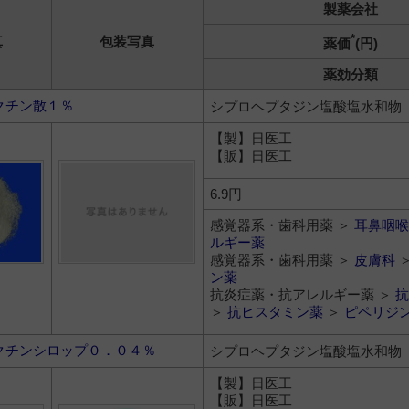
製薬会社
*
真
包装写真
薬価
(円)
薬効分類
クチン散１％
シプロヘプタジン塩酸塩水和物
【製】日医工
【販】日医工
6.9円
感覚器系・歯科用薬 ＞
耳鼻咽喉
ルギー薬
感覚器系・歯科用薬 ＞
皮膚科
ン薬
抗炎症薬・抗アレルギー薬 ＞
抗
＞
抗ヒスタミン薬
＞
ピペリジ
クチンシロップ０．０４％
シプロヘプタジン塩酸塩水和物
【製】日医工
【販】日医工