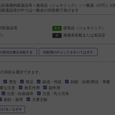
品/基礎的医薬品等＞後発品（ジェネリック）＞一般薬（OTC）の
的医薬品等の中では一般名の50音順で並びます
的医薬品等
後発品（ジェネリック）
C）
薬価未収載または未設定
の添付文書を比較する
比較用のチェックをすべてはずす
書の項目を選択できます。
警告
禁忌
組成・性状
効能・効果/用法・用量
要な注意
相互作用
副作用
注意 - 妊産婦等
注意 - 乳小児等
薬効・薬理
主要文献
つける／はずす