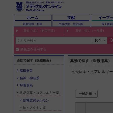
ホーム
文献
イーブ
最新情報・特集
文献検索・全文閲覧
電子書籍
薬効で探す（医療用薬）
薬効で探す（一般薬）
sear
類義語を使用する
薬効で探す（医療用薬）
薬効で探す（医療用薬）
循環器系
抗炎症薬・抗アレルギー
精神・神経系
呼吸器系
抗炎症薬・抗アレルギー薬
副腎皮質ホルモン
抗ヒスタミン薬