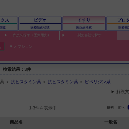
ックス
ビデオ
くすり
プロ
閲覧
医療動画視聴
医薬品検索
医療機
疾患で探す（医療用薬）
製薬会社で探す
ch
オプション
 検索結果：3件
薬 ＞
抗ヒスタミン薬
＞
抗ヒスタミン薬
＞
ピペリジン系
解説文
最初
前へ
1-3件を表示中
商品名
一般名