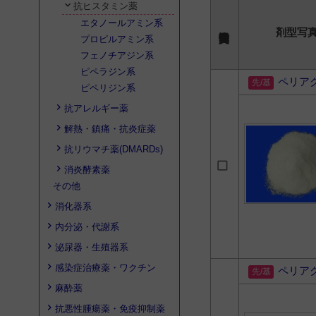
抗ヒスタミン薬
エタノールアミン系
剤型写
プロピルアミン系
フェノチアジン系
ピペラジン系
ペリア
ピペリジン系
抗アレルギー薬
解熱・鎮痛・抗炎症薬
抗リウマチ薬(DMARDs)
消炎酵素薬
その他
消化器系
内分泌・代謝系
泌尿器・生殖器系
感染症治療薬・ワクチン
ペリア
麻酔薬
抗悪性腫瘍薬・免疫抑制薬