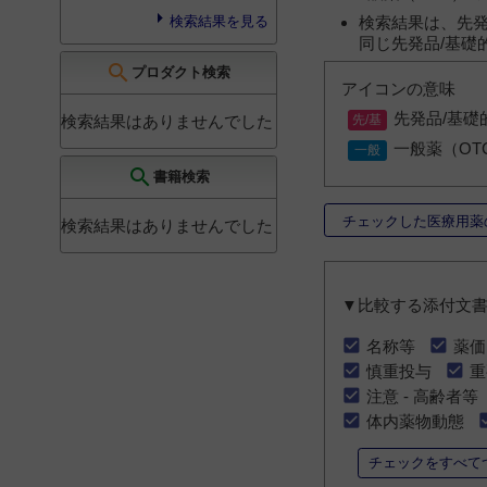
検索結果は、先発
検索結果を見る
同じ先発品/基礎
search
プロダクト検索
アイコンの意味
先発品/基礎
検索結果はありませんでした
一般薬（OT
search
書籍検索
チェックした医療用薬
検索結果はありませんでした
▼比較する添付文
名称等
薬価
慎重投与
重
注意 - 高齢者等
体内薬物動態
チェックをすべて