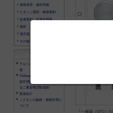
感覚器系・歯科用薬
ビタミン製剤・輸液製剤
血液製剤・血液作用薬
透析
漢方薬
その他
ペリア
search
文献検索
アルツハイマー型痴呆と治療
薬
Terfenadineの安全性の検討‐
副作用(眠気・倦怠感)に関す
る二重盲検試験成績‐
新薬紹介
ノクタンの鎮静・催眠作用に
ついて
* 一般薬（OTC