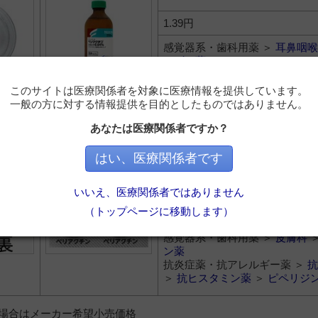
1.39円
感覚器系・歯科用薬 ＞
耳鼻咽喉
ルギー薬
感覚器系・歯科用薬 ＞
皮膚科
ン薬
このサイトは医療関係者を対象に医療情報を提供しています。
抗炎症薬・抗アレルギー薬 ＞
抗
一般の方に対する情報提供を目的としたものではありません。
＞
抗ヒスタミン薬
＞
ピペリジ
あなたは医療関係者ですか？
クチン錠４ｍｇ
シプロヘプタジン塩酸塩水和物
はい、医療関係者です
6.3円
いいえ、医療関係者ではありません
感覚器系・歯科用薬 ＞
耳鼻咽喉
（トップページに移動します）
ルギー薬
感覚器系・歯科用薬 ＞
皮膚科
ン薬
抗炎症薬・抗アレルギー薬 ＞
抗
＞
抗ヒスタミン薬
＞
ピペリジ
）の場合はメーカー希望小売価格