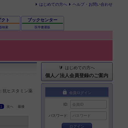
はじめての方へ
ヘルプ・お問い合わせ
ダクト
ブックセンター
器検索
医学書通販
はじめての方へ
個人／法人会員登録のご案内
: 抗ヒスタミン薬
lock
会員ログイン
ID
1
次へ
最後
パスワード
ログイン