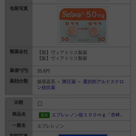
【製】ヴィアトリス製薬
【販】ヴィアトリス製薬
35.8円
循環器系 ＞
降圧薬
＞
選択的アルドステロ
ン拮抗薬
エプレレノン錠１００ｍｇ「杏林」
エプレレノン