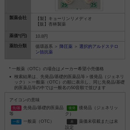
【製】キョーリンリメディオ
【販】杏林製薬
10.8円
循環器系 ＞
降圧薬
＞
選択的アルドステロ
ン拮抗薬
* 一般薬（OTC）の場合はメーカー希望小売価格
検索結果は、先発品/基礎的医薬品等＞後発品（ジェネリ
ック）＞一般薬（OTC）の順に表示し、同じ先発品/基礎
的医薬品等の中では一般名の50音順で並びます
アイコンの意味
先発品/基礎的医薬品
後発品（ジェネリッ
等
ク）
一般薬（OTC）
薬価未収載または未
設定