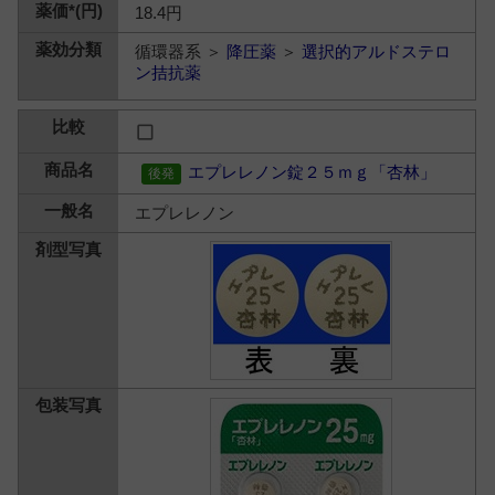
18.4円
循環器系 ＞
降圧薬
＞
選択的アルドステロ
ン拮抗薬
エプレレノン錠２５ｍｇ「杏林」
エプレレノン