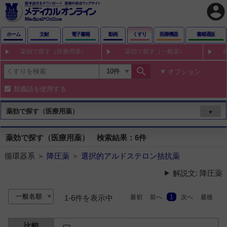
account_circle
ホーム
文献
電子書籍
動画
くすり
医療機器
書籍通販
薬効で探す（医療用薬）
薬効で探す（一般薬）
search
オプション
類義語を使用する
薬効で探す（医療用薬）
▼
薬効で探す（医療用薬） 検索結果：6件
循環器系 ＞
降圧薬
＞
選択的アルドステロン拮抗薬
解説文: 降圧薬
最初
前へ
1
次へ
最後
1-6件を表示中