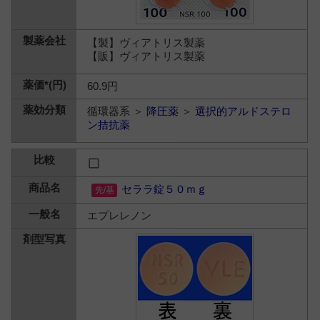
【製】ヴィアトリス製薬
【販】ヴィアトリス製薬
60.9円
循環器系 ＞
降圧薬
＞
選択的アルドステロ
ン拮抗薬
セララ錠５０ｍｇ
エプレレノン