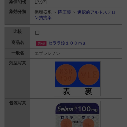
17.9円
循環器系 ＞
降圧薬
＞
選択的アルドステロ
ン拮抗薬
セララ錠１００ｍｇ
エプレレノン