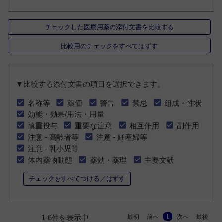
チェックした医療用薬の添付文書を比較する
比較用のチェックをすべてはずす
▼比較する添付文書の項目を選択できます。
名称等
薬価
警告
禁忌
組成・性状
効能・効果/用法・用量
慎重投与
重要な注意
相互作用
副作用
注意 - 高齢者等
注意 - 妊産婦等
注意 - 乳小児等
体内薬物動態
薬効・薬理
主要文献
チェックをすべてつける／はずす
最初
前へ
1
次へ
最後
1-6件を表示中