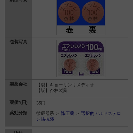
【製】キョーリンリメディオ
【販】杏林製薬
35円
循環器系 ＞
降圧薬
＞
選択的アルドステロ
ン拮抗薬