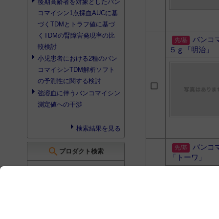
後期高齢者を対象としたバン
コマイシン1点採血AUCに基
づくTDMとトラフ値に基づ
くTDMの腎障害発現率の比
バンコ
較検討
５ｇ「明治」
小児患者における2種のバン
コマイシンTDM解析ソフト
の予測性に関する検討
強溶血に伴うバンコマイシン
測定値への干渉
検索結果を見る
バンコ
search
プロダクト検索
「トーワ」
検索結果はありませんでした
search
書籍検索
2026-2027年 改訂7版 眼