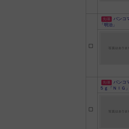
バンコ
「明治」
バンコ
５ｇ「ＮＩＧ