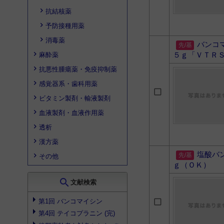
抗結核薬
予防接種用薬
消毒薬
バンコ
５ｇ「ＶＴＲ
麻酔薬
抗悪性腫瘍薬・免疫抑制薬
感覚器系・歯科用薬
ビタミン製剤・輸液製剤
血液製剤・血液作用薬
透析
漢方薬
塩酸バ
その他
ｇ（ＯＫ）
search
文献検索
第1回 バンコマイシン
第4回 テイコプラニン (完)