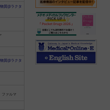
物質(βラクタ
ア
物質(βラクタ
 ファルマ