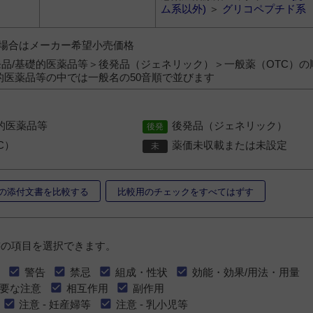
ム系以外)
＞
グリコペプチド系
）の場合はメーカー希望小売価格
品/基礎的医薬品等＞後発品（ジェネリック）＞一般薬（OTC）の
的医薬品等の中では一般名の50音順で並びます
的医薬品等
後発品（ジェネリック）
C）
薬価未収載または未設定
の添付文書を比較する
比較用のチェックをすべてはずす
書の項目を選択できます。
警告
禁忌
組成・性状
効能・効果/用法・用量
要な注意
相互作用
副作用
注意 - 妊産婦等
注意 - 乳小児等