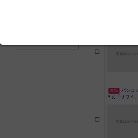
科点眼薬Note
ナーシング・グラフィカ
EX 疾患と看護 4 血液／
バンコ
アレルギー・膠原病／感染
ワイ」 ５０
症 第2版
Pocket Drugs 2026
バンコ
５ｇ「サワイ