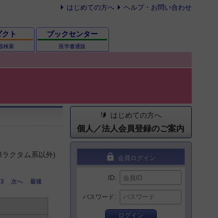
はじめての方へ
ヘルプ・お問い合わせ
ダクト
ブックセンター
器検索
医学書通販
はじめての方へ
個人／法人会員登録のご案内
(βラクタム系以外)
lock
会員ログイン
ID
3
次へ
最後
パスワード
ログイン