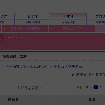
ックス
ビデオ
くすり
プロ
閲覧
医療動画視聴
医薬品検索
医療機
疾患で探す（医療用薬）
製薬会社で探す
ch
オプション
 検索結果：22件
 ＞
抗生物質(βラクタム系以外)
＞
グリコペプチド系
解説文: 抗生物質
最初
前へ
1
2
1-10件を表示中
商品名
一般名