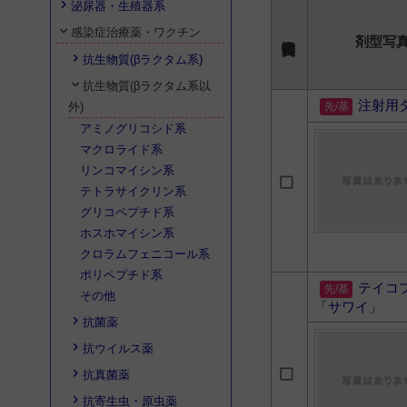
泌尿器・生殖器系
感染症治療薬・ワクチン
剤型写
抗生物質(βラクタム系)
抗生物質(βラクタム系以
注射用
外)
アミノグリコシド系
マクロライド系
リンコマイシン系
テトラサイクリン系
グリコペプチド系
ホスホマイシン系
クロラムフェニコール系
ポリペプチド系
テイコ
その他
「サワイ」
抗菌薬
抗ウイルス薬
抗真菌薬
抗寄生虫・原虫薬