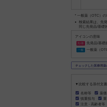
* 一般薬（OTC
検索結果は、先発
同じ先発品/基礎
アイコンの意味
先発品/基礎
一般薬（OT
チェックした医療用薬
▼比較する添付文
名称等
薬価
慎重投与
重
注意 - 高齢者等