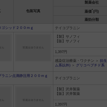
製薬会社
*
真
包装写真
薬価
(円)
薬効分類
タゴシッド２００ｍｇ
テイコプラニン
【製】サノフィ
【販】サノフィ
1,397円
感染症治療薬・ワクチン ＞
抗生
ム系以外)
＞
グリコペプチド系
プラニン点滴静注用２００ｍｇ
テイコプラニン
【製】沢井製薬
【販】沢井製薬
1,397円