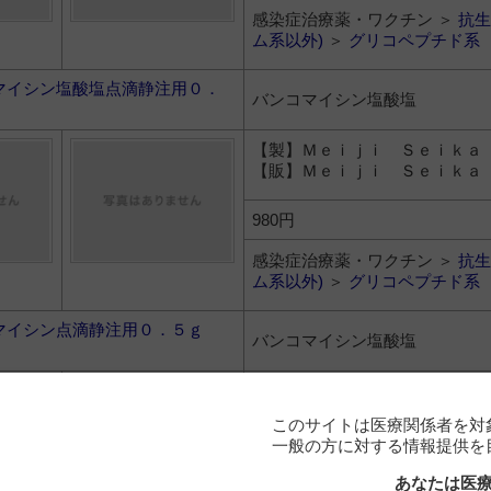
感染症治療薬・ワクチン ＞
抗生
ム系以外)
＞
グリコペプチド系
マイシン塩酸塩点滴静注用０．
バンコマイシン塩酸塩
【製】Ｍｅｉｊｉ Ｓｅｉｋａ
【販】Ｍｅｉｊｉ Ｓｅｉｋａ
980円
感染症治療薬・ワクチン ＞
抗生
ム系以外)
＞
グリコペプチド系
マイシン点滴静注用０．５ｇ
バンコマイシン塩酸塩
【製】東和薬品
【販】東和薬品
このサイトは医療関係者を対
一般の方に対する情報提供を
648円
あなたは医