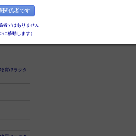
物質(βラクタ
療関係者です
係者ではありません
ジに移動します）
物質(βラクタ