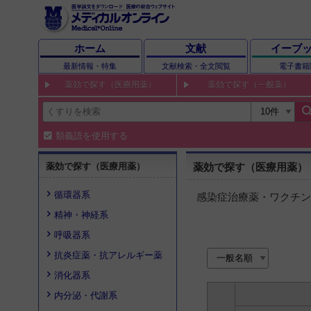
ホーム
文献
イーブ
最新情報・特集
文献検索・全文閲覧
電子書籍
薬効で探す（医療用薬）
薬効で探す（一般薬）
sear
類義語を使用する
薬効で探す（医療用薬）
薬効で探す（医療用薬）
循環器系
感染症治療薬・ワクチン
精神・神経系
呼吸器系
抗炎症薬・抗アレルギー薬
消化器系
内分泌・代謝系