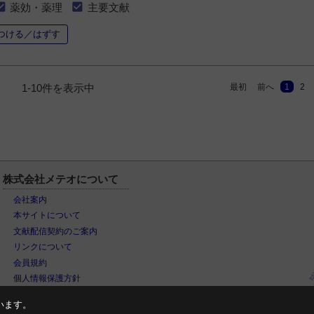
薬効・薬理
主要文献
つける／はずす
最初
前へ
1
2
1-10件を表示中
株式会社メテオについて
会社案内
本サイトについて
文献配信契約のご案内
リンクについて
会員規約
個人情報保護方針
います。