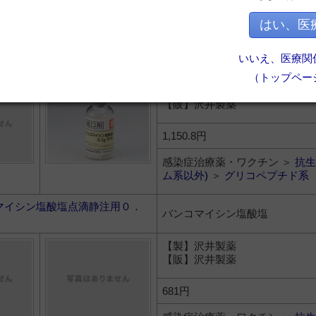
感染症治療薬・ワクチン ＞
抗生
ム系以外)
＞
グリコペプチド系
はい、医
マイシン塩酸塩散０．５ｇ「サ
いいえ、医療関
バンコマイシン塩酸塩
０ｍｇ
（トップペー
【製】沢井製薬
【販】沢井製薬
1,150.8円
感染症治療薬・ワクチン ＞
抗生
ム系以外)
＞
グリコペプチド系
マイシン塩酸塩点滴静注用０．
バンコマイシン塩酸塩
」
【製】沢井製薬
【販】沢井製薬
681円