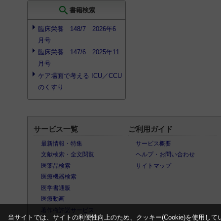
search
書籍検索
臨床栄養 148/7 2026年6
月号
臨床栄養 147/6 2025年11
月号
ケア場面で考える ICU／CCU
のくすり
サービス一覧
ご利用ガイド
最新情報・特集
サービス概要
文献検索・全文閲覧
ヘルプ・お問い合わせ
医薬品検索
サイトマップ
医療機器検索
医学書通販
医療動画
著作権許諾サービス
当サイトでは、サイトの利便性向上のため、クッキー(Cookie)を使用して