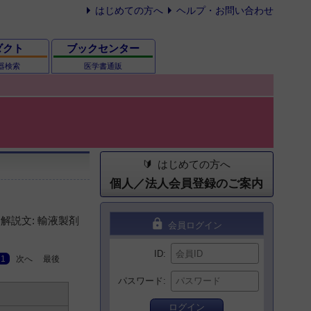
はじめての方へ
ヘルプ・お問い合わせ
ダクト
ブックセンター
器検索
医学書通販
はじめての方へ
個人／法人会員登録のご案内
解説文: 輸液製剤
lock
会員ログイン
ID
1
次へ
最後
パスワード
ログイン