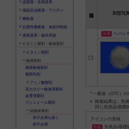
泌尿器・生殖器系
感染症治療薬・ワクチン
剤型写
麻酔薬
抗悪性腫瘍薬・免疫抑制薬
ヘパン
感覚器系・歯科用薬
ビタミン製剤・輸液製剤
ビタミン製剤
輸液製剤
糖質輸液製剤
脂肪乳剤
アミノ酸製剤
高カロリー輸液用製剤
* 一般薬（OTC
血漿増量剤
検索結果は、先発
マンニトール製剤
同じ先発品/基礎
経腸栄養剤
肝不全用を除く
アイコンの意味
肝不全用
先発品/基礎