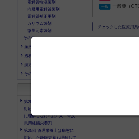
電解質輸液製剤
一般薬（OT
内服用電解質製剤
電解質補正用剤
カリウム製剤
チェックした医療用薬
微量元素製剤
その他
血液製剤・血液作用薬
▼比較する添付文
透析
名称等
薬価
漢方薬
慎重投与
重
その他
注意 - 高齢者等
体内薬物動態
search
文献検索
チェックをすべて
第20回 管理栄養士は病態に
対応した経腸栄養剤を理論的
に理解しなければ! (4) - 腎疾
患用経腸栄養剤
第25回 管理栄養士は病態に
対応した静脈栄養も理解して