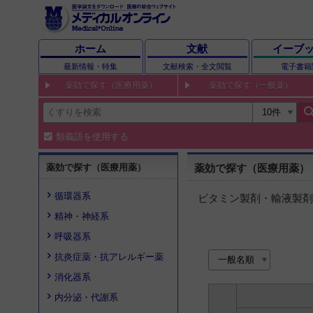
ホーム
文献
イーブ
最新情報・特集
文献検索・全文閲覧
電子書籍
薬効で探す（医療用薬）
薬効で探す（一般薬）
sear
類義語を使用する
薬効で探す（医療用薬）
薬効で探す（医療用薬）
循環器系
ビタミン製剤・輸液製剤
精神・神経系
呼吸器系
抗炎症薬・抗アレルギー薬
消化器系
内分泌・代謝系