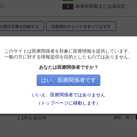
C）
薬価未収載または未設定
の添付文書を比較する
比較用のチェックをすべてはずす
書の項目を選択できます。
このサイトは医療関係者を対象に医療情報を提供しています。
一般の方に対する情報提供を目的としたものではありません。
警告
禁忌
組成・性状
効能・効果/用法・用量
あなたは医療関係者ですか？
要な注意
相互作用
副作用
注意 - 妊産婦等
注意 - 乳小児等
はい、医療関係者です
薬効・薬理
主要文献
つける／はずす
いいえ、医療関係者ではありません
（トップページに移動します）
最初
前へ
1-1件を表示中