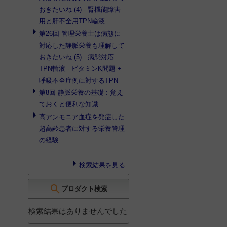
おきたいね (4) - 腎機能障害
用と
肝不全用
TPN輸液
第26回 管理栄養士は病態に
対応した静脈栄養も理解して
おきたいね (5) : 病態対応
TPN輸液 - ビタミンK問題 +
呼吸不全症例に対するTPN
第8回 静脈栄養の基礎 : 覚え
ておくと便利な知識
高アンモニア血症を発症した
超高齢患者に対する栄養管理
の経験
検索結果を見る
search
プロダクト検索
検索結果はありませんでした