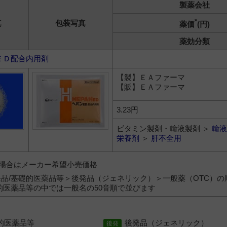
製薬会社
*
真
包装写真
薬価
(円)
薬効分類
ＥＤ配合内用剤
【製】ＥＡファーマ
【販】ＥＡファーマ
3.23円
ビタミン製剤・輸液製剤 ＞
輸液
栄養剤
＞
肝不全用
）の場合はメーカー希望小売価格
品/基礎的医薬品等＞後発品（ジェネリック）＞一般薬（OTC）の
的医薬品等の中では一般名の50音順で並びます
的医薬品等
後発品（ジェネリック）