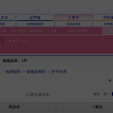
ックス
ビデオ
くすり
プロ
閲覧
医療動画視聴
医薬品検索
医療機
疾患で探す（医療用薬）
製薬会社で探す
ch
オプション
 検索結果：1件
 ＞
輸液製剤
＞
経腸栄養剤
＞
肝不全用
最初
前へ
1-1件を表示中
商品名
一般名