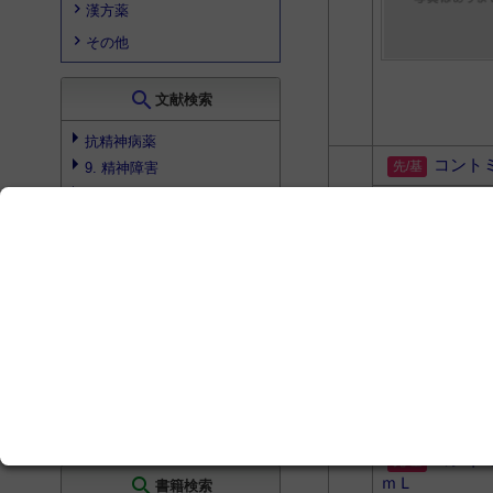
漢方薬
その他
search
文献検索
抗精神病薬
コント
9. 精神障害
片頭痛の急性期治療 - トリプ
タンとエルゴタミン -
頻脈・除脈・不整脈
白血球, 白血球分画の異常
検索結果を見る
search
プロダクト検索
検索結果はありませんでした
コント
search
ｍＬ
書籍検索