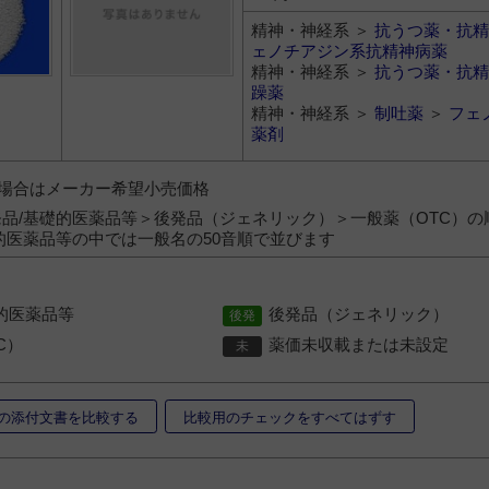
精神・神経系 ＞
抗うつ薬・抗精
ェノチアジン系抗精神病薬
精神・神経系 ＞
抗うつ薬・抗精
躁薬
精神・神経系 ＞
制吐薬
＞
フェ
薬剤
）の場合はメーカー希望小売価格
品/基礎的医薬品等＞後発品（ジェネリック）＞一般薬（OTC）の
的医薬品等の中では一般名の50音順で並びます
的医薬品等
後発品（ジェネリック）
C）
薬価未収載または未設定
の添付文書を比較する
比較用のチェックをすべてはずす