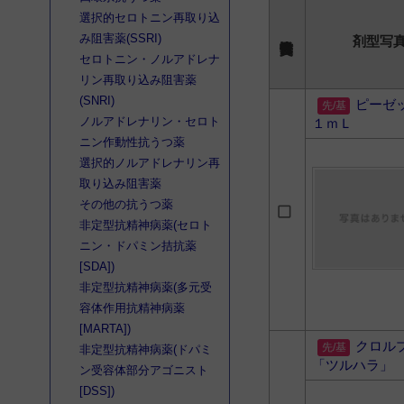
選択的セロトニン再取り込
み阻害薬(SSRI)
剤型写
セロトニン・ノルアドレナ
リン再取り込み阻害薬
(SNRI)
ピーゼ
ノルアドレナリン・セロト
１ｍＬ
ニン作動性抗うつ薬
選択的ノルアドレナリン再
取り込み阻害薬
その他の抗うつ薬
非定型抗精神病薬(セロト
ニン・ドパミン拮抗薬
[SDA])
非定型抗精神病薬(多元受
容体作用抗精神病薬
[MARTA])
クロル
非定型抗精神病薬(ドパミ
「ツルハラ」
ン受容体部分アゴニスト
[DSS])