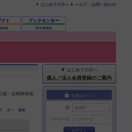
はじめての方へ
ヘルプ・お問い合わせ
ダクト
ブックセンター
器検索
医学書通販
はじめての方へ
個人／法人会員登録のご案内
うつ薬・抗精神病薬
lock
会員ログイン
ID
5
次へ
最後
パスワード
ログイン