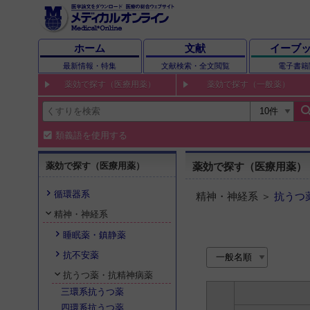
ホーム
文献
イーブ
最新情報・特集
文献検索・全文閲覧
電子書籍
薬効で探す（医療用薬）
薬効で探す（一般薬）
sear
類義語を使用する
薬効で探す（医療用薬）
薬効で探す（医療用薬）
循環器系
精神・神経系 ＞
抗うつ
精神・神経系
睡眠薬・鎮静薬
抗不安薬
抗うつ薬・抗精神病薬
三環系抗うつ薬
四環系抗うつ薬