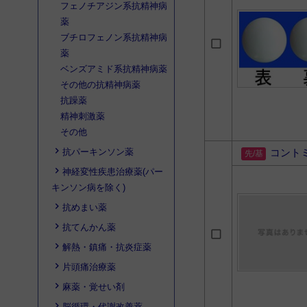
フェノチアジン系抗精神病
薬
ブチロフェノン系抗精神病
薬
ベンズアミド系抗精神病薬
その他の抗精神病薬
抗躁薬
精神刺激薬
その他
抗パーキンソン薬
コント
神経変性疾患治療薬(パー
キンソン病を除く)
抗めまい薬
抗てんかん薬
解熱・鎮痛・抗炎症薬
片頭痛治療薬
麻薬・覚せい剤
脳循環・代謝改善薬