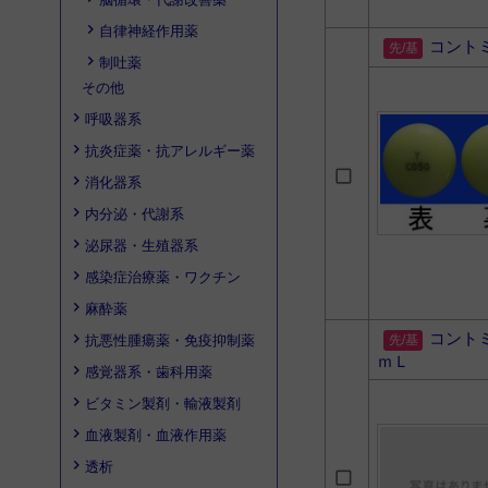
自律神経作用薬
コント
制吐薬
その他
呼吸器系
抗炎症薬・抗アレルギー薬
消化器系
内分泌・代謝系
泌尿器・生殖器系
感染症治療薬・ワクチン
麻酔薬
コント
抗悪性腫瘍薬・免疫抑制薬
ｍＬ
感覚器系・歯科用薬
ビタミン製剤・輸液製剤
血液製剤・血液作用薬
透析