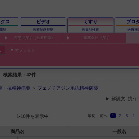
ックス
ビデオ
くすり
プロ
閲覧
医療動画視聴
医薬品検索
医療機
疾患で探す（医療用薬）
製薬会社で探す
ch
オプション
 検索結果：42件
薬・抗精神病薬
＞
フェノチアジン系抗精神病薬
解説文: 抗
最初
前へ
1
2
3
4
1-10件を表示中
商品名
一般名