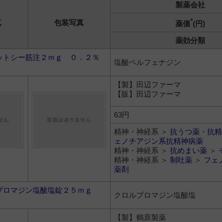
製薬会社
*
真
包装写真
薬価
(円)
薬効分類
ットシー筋注２ｍｇ ０．２％
塩酸ペルフェナジン
【製】田辺ファーマ
【販】田辺ファーマ
63円
精神・神経系 ＞
抗うつ薬・抗精
ェノチアジン系抗精神病薬
精神・神経系 ＞
抗めまい薬
＞
精神・神経系 ＞
制吐薬
＞
フェ
薬剤
プロマジン塩酸塩錠２５ｍｇ
クロルプロマジン塩酸塩
【製】鶴原製薬