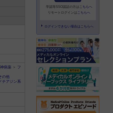
学認等SSO認証の方は
こちらへ
リモートログインは
こちらへ
ログインできない場合はこちらへ
神病薬
＞
フ
その他
ノチアジン系