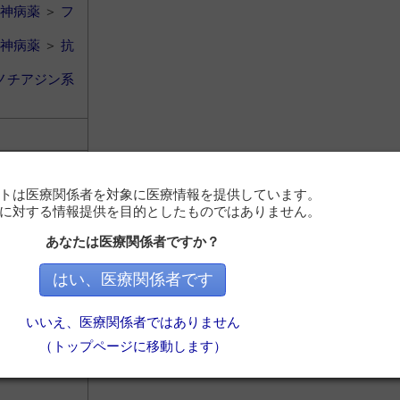
神病薬
＞
フ
神病薬
＞
抗
ノチアジン系
トは医療関係者を対象に医療情報を提供しています。
に対する情報提供を目的としたものではありません。
あなたは医療関係者ですか？
神病薬
＞
フ
はい、医療関係者です
神病薬
＞
抗
ノチアジン系
いいえ、医療関係者ではありません
（トップページに移動します）