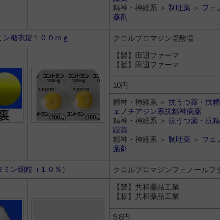
精神・神経系 ＞
制吐薬
＞
フェ
薬剤
ミン糖衣錠１００ｍｇ
クロルプロマジン塩酸塩
【製】田辺ファーマ
【販】田辺ファーマ
10円
精神・神経系 ＞
抗うつ薬・抗精
ェノチアジン系抗精神病薬
精神・神経系 ＞
抗うつ薬・抗精
躁薬
精神・神経系 ＞
制吐薬
＞
フェ
薬剤
タミン細粒（１０％）
クロルプロマジンフェノールフ
【製】共和薬品工業
【販】共和薬品工業
9.8円