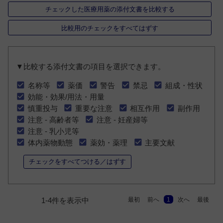
チェックした医療用薬の添付文書を比較する
比較用のチェックをすべてはずす
▼比較する添付文書の項目を選択できます。
名称等
薬価
警告
禁忌
組成・性状
効能・効果/用法・用量
慎重投与
重要な注意
相互作用
副作用
注意 - 高齢者等
注意 - 妊産婦等
注意 - 乳小児等
体内薬物動態
薬効・薬理
主要文献
チェックをすべてつける／はずす
最初
前へ
1
次へ
最後
1-4件を表示中