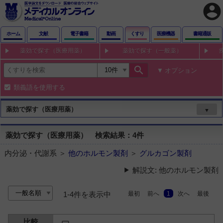
account_circle
ホーム
文献
電子書籍
動画
くすり
医療機器
書籍通販
薬効で探す（医療用薬）
薬効で探す（一般薬）
search
オプション
類義語を使用する
薬効で探す（医療用薬）
▼
薬効で探す（医療用薬） 検索結果：4件
内分泌・代謝系 ＞
他のホルモン製剤
＞
グルカゴン製剤
解説文: 他のホルモン製剤
最初
前へ
1
次へ
最後
1-4件を表示中