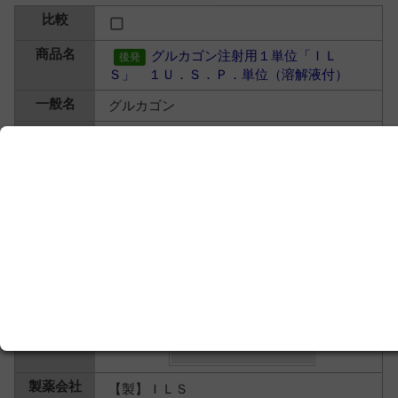
グルカゴン注射用１単位「ＩＬ
Ｓ」 １Ｕ．Ｓ．Ｐ．単位（溶解液付）
グルカゴン
【製】ＩＬＳ