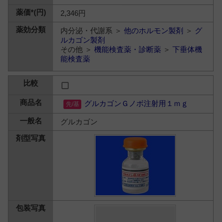
2,346円
内分泌・代謝系 ＞
他のホルモン製剤
＞
グ
ルカゴン製剤
その他 ＞
機能検査薬・診断薬
＞
下垂体機
能検査薬
グルカゴンＧノボ注射用１ｍｇ
グルカゴン