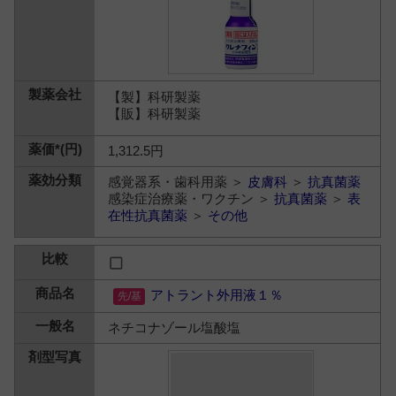
【製】科研製薬
【販】科研製薬
1,312.5円
感覚器系・歯科用薬 ＞
皮膚科
＞
抗真菌薬
感染症治療薬・ワクチン ＞
抗真菌薬
＞
表
在性抗真菌薬
＞
その他
アトラント外用液１％
ネチコナゾール塩酸塩