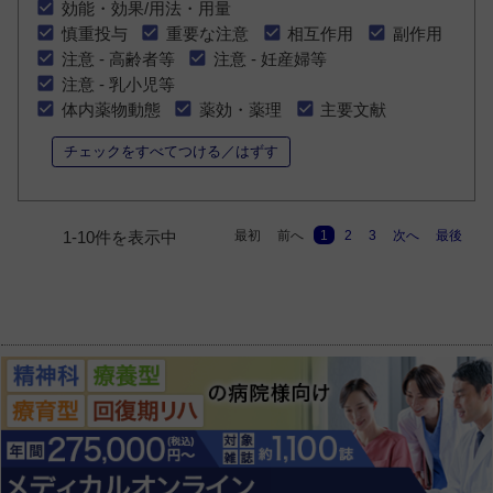
効能・効果/用法・用量
慎重投与
重要な注意
相互作用
副作用
注意 - 高齢者等
注意 - 妊産婦等
注意 - 乳小児等
体内薬物動態
薬効・薬理
主要文献
チェックをすべてつける／はずす
最初
前へ
1
2
3
次へ
最後
1-10件を表示中