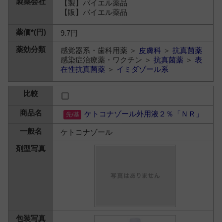
【製】バイエル薬品
【販】バイエル薬品
9.7円
感覚器系・歯科用薬 ＞
皮膚科
＞
抗真菌薬
感染症治療薬・ワクチン ＞
抗真菌薬
＞
表
在性抗真菌薬
＞
イミダゾール系
ケトコナゾール外用液２％「ＮＲ」
ケトコナゾール