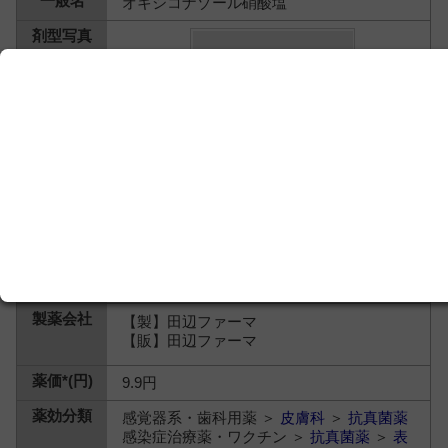
オキシコナゾール硝酸塩
【製】田辺ファーマ
【販】田辺ファーマ
9.9円
感覚器系・歯科用薬 ＞
皮膚科
＞
抗真菌薬
感染症治療薬・ワクチン ＞
抗真菌薬
＞
表