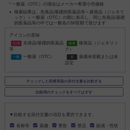
* 一般薬（OTC）の場合はメーカー希望小売価格
検索結果は、先発品/基礎的医薬品等＞後発品（ジェネリ
ック）＞一般薬（OTC）の順に表示し、同じ先発品/基礎
的医薬品等の中では一般名の50音順で並びます
アイコンの意味
先発品/基礎的医薬品
後発品（ジェネリッ
等
ク）
一般薬（OTC）
薬価未収載または未
設定
チェックした医療用薬の添付文書を比較する
比較用のチェックをすべてはずす
▼比較する添付文書の項目を選択できます。
名称等
薬価
警告
禁忌
組成・性状