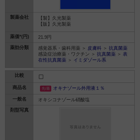
【製】久光製薬
【販】久光製薬
21.9円
感覚器系・歯科用薬 ＞
皮膚科
＞
抗真菌薬
感染症治療薬・ワクチン ＞
抗真菌薬
＞
表
在性抗真菌薬
＞
イミダゾール系
オキナゾール外用液１％
オキシコナゾール硝酸塩