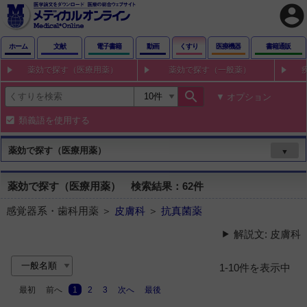
account_circle
ホーム
文献
電子書籍
動画
くすり
医療機器
書籍通販
薬効で探す（医療用薬）
薬効で探す（一般薬）
search
オプション
類義語を使用する
薬効で探す（医療用薬）
▼
薬効で探す（医療用薬） 検索結果：62件
感覚器系・歯科用薬 ＞
皮膚科
＞
抗真菌薬
解説文: 皮膚科
1-10件を表示中
最初
前へ
1
2
3
次へ
最後