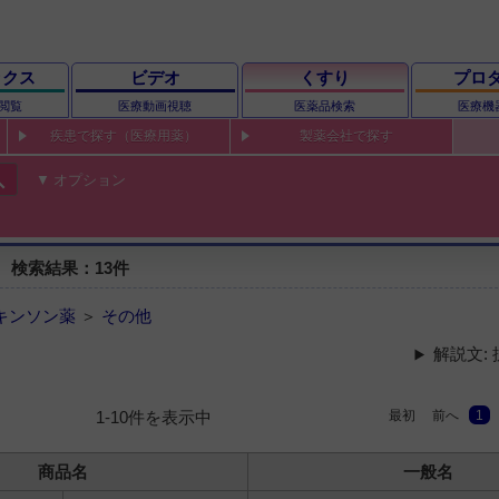
ックス
ビデオ
くすり
プロ
閲覧
医療動画視聴
医薬品検索
医療機
疾患で探す（医療用薬）
製薬会社で探す
ch
オプション
 検索結果：13件
キンソン薬
＞
その他
解説文:
最初
前へ
1
1-10件を表示中
商品名
一般名