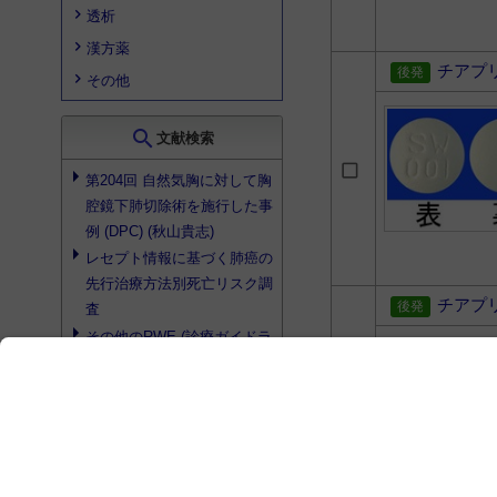
透析
漢方薬
チアプ
その他
search
文献検索
第204回 自然気胸に対して胸
腔鏡下肺切除術を施行した事
例 (DPC) (秋山貴志)
レセプト情報に基づく肺癌の
先行治療方法別死亡リスク調
チアプ
査
その他
のRWE (診療ガイドラ
インなど) に資するデータ
切除可能非小細胞肺癌に対す
る周術期治療 - ALK融合遺伝
子, EGFR遺伝子変異,
その他
のドライバー変異
レクチャー (5) セメント質を