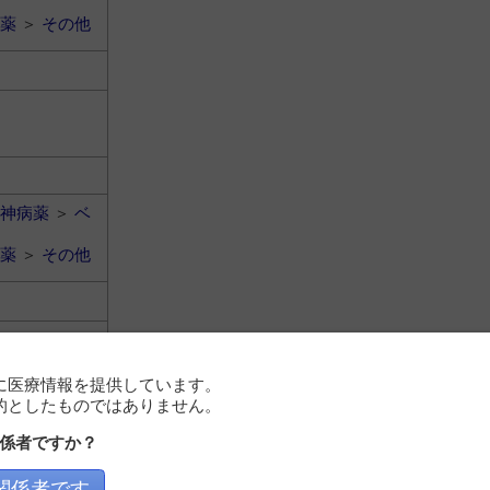
薬
＞
その他
神病薬
＞
ベ
薬
＞
その他
に医療情報を提供しています。
的としたものではありません。
係者ですか？
神病薬
＞
ベ
薬
＞
その他
関係者です