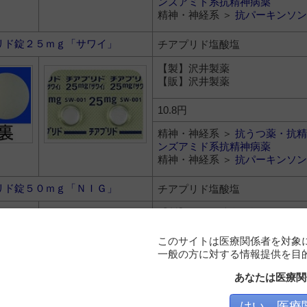
ンズアミド系抗精神病薬
精神・神経系 ＞
抗パーキンソン
リド錠２５ｍｇ「サワイ」
チアプリド塩酸塩
【製】沢井製薬
【販】沢井製薬
10.8円
精神・神経系 ＞
抗うつ薬・抗精
ンズアミド系抗精神病薬
精神・神経系 ＞
抗パーキンソン
リド錠５０ｍｇ「ＮＩＧ」
チアプリド塩酸塩
【製】日医工岐阜工場
【販】日医工
このサイトは医療関係者を対象
一般の方に対する情報提供を目
10.8円
あなたは医療関
精神・神経系 ＞
抗うつ薬・抗精
ンズアミド系抗精神病薬
精神・神経系 ＞
抗パーキンソン
はい、医療