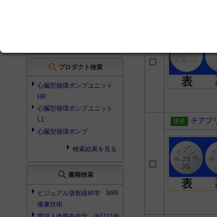
温存する歯周基本治療につい
チアプ
て
検索結果を見る
search
プロダクト検索
心臓型循環ポンプユニット
HR
心臓型循環ポンプユニット
L1
チアプ
心臓型循環ポンプ
検索結果を見る
search
書籍検索
ビジュアル放射線科学 MRI
撮像技術
図説人体寄生虫学 改訂11版