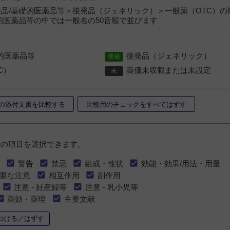
品/基礎的医薬品等＞後発品（ジェネリック）＞一般薬（OTC）の
的医薬品等の中では一般名の50音順で並びます
的医薬品等
後発品（ジェネリック）
C）
薬価未収載または未設定
の添付文書を比較する
比較用のチェックをすべてはずす
書の項目を選択できます。
警告
禁忌
組成・性状
効能・効果/用法・用量
要な注意
相互作用
副作用
注意 - 妊産婦等
注意 - 乳小児等
薬効・薬理
主要文献
つける／はずす