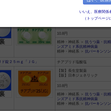
リド錠２５ｍｇ「日新」
チアプリド塩酸塩
いいえ、医療関係
（トップページ
【製】日新製薬
【販】日新製薬
10.8円
精神・神経系 ＞
抗うつ薬・抗精
ンズアミド系抗精神病薬
精神・神経系 ＞
抗パーキンソン
リド錠２５ｍｇ「ＪＧ」
チアプリド塩酸塩
【製】長生堂製薬
【販】日本ジェネリック
10.8円
精神・神経系 ＞
抗うつ薬・抗精
ンズアミド系抗精神病薬
精神・神経系 ＞
抗パーキンソン