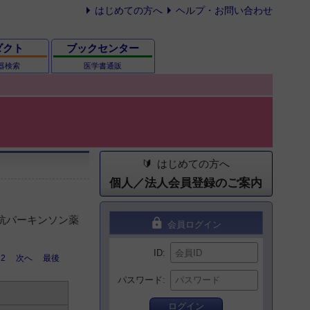
はじめての方へ
ヘルプ・お問い合わせ
ダクト
ブックセンター
器検索
医学書通販
はじめての方へ
個人／法人会員登録のご案内
 抗パーキンソン薬
lock
会員ログイン
ID
2
次へ
最後
パスワード
ログイン