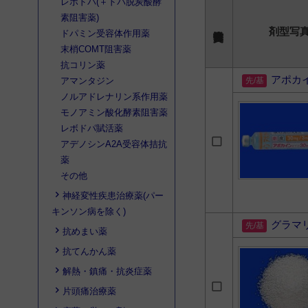
レボドパ(＋ドパ脱炭酸酵
素阻害薬)
剤型写
ドパミン受容体作用薬
末梢COMT阻害薬
抗コリン薬
アポカ
アマンタジン
ノルアドレナリン系作用薬
モノアミン酸化酵素阻害薬
レボドパ賦活薬
アデノシンA2A受容体拮抗
薬
その他
神経変性疾患治療薬(パー
キンソン病を除く)
グラマ
抗めまい薬
抗てんかん薬
解熱・鎮痛・抗炎症薬
片頭痛治療薬