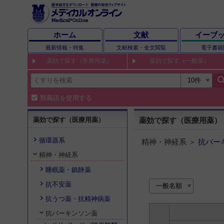
ホーム
文献
イーブ
最新情報・特集
文献検索・全文閲覧
電子書籍
薬効で探す（医療用薬）
薬効で探す（一般薬）
sear
類義語を使用する
薬効で探す（医療用薬）
薬効で探す（医療用薬）
循環器系
精神・神経系 ＞
抗パー
精神・神経系
睡眠薬・鎮静薬
抗不安薬
抗うつ薬・抗精神病薬
抗パーキンソン薬