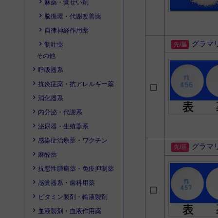
麻薬・覚せい剤
脳循環・代謝改善薬
自律神経作用薬
グラマ
制吐薬
その他
呼吸器系
抗炎症薬・抗アレルギー薬
消化器系
内分泌・代謝系
泌尿器・生殖器系
感染症治療薬・ワクチン
グラマ
麻酔薬
抗悪性腫瘍薬・免疫抑制薬
感覚器系・歯科用薬
ビタミン製剤・輸液製剤
血液製剤・血液作用薬