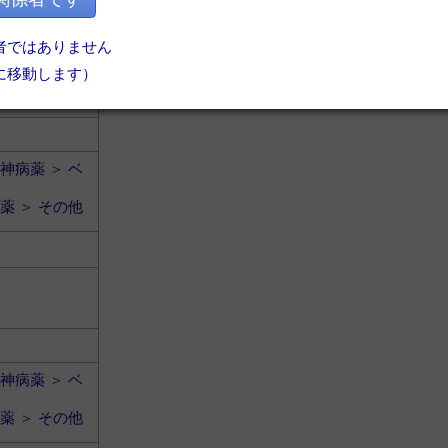
者ではありません
に移動します）
神病薬
＞
ベ
薬
＞
その他
神病薬
＞
ベ
薬
＞
その他