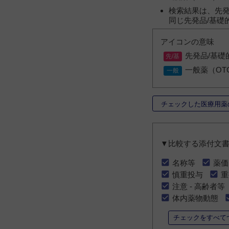
検索結果は、先発
同じ先発品/基礎
アイコンの意味
先発品/基礎
一般薬（OT
チェックした医療用薬
▼比較する添付文
名称等
薬価
慎重投与
重
注意 - 高齢者等
体内薬物動態
チェックをすべて