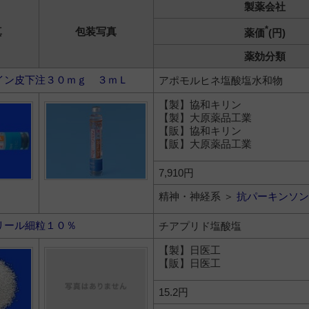
製薬会社
*
真
包装写真
薬価
(円)
薬効分類
イン皮下注３０ｍｇ ３ｍＬ
アポモルヒネ塩酸塩水和物
【製】協和キリン
【製】大原薬品工業
【販】協和キリン
【販】大原薬品工業
7,910円
精神・神経系 ＞
抗パーキンソン
リール細粒１０％
チアプリド塩酸塩
【製】日医工
【販】日医工
15.2円