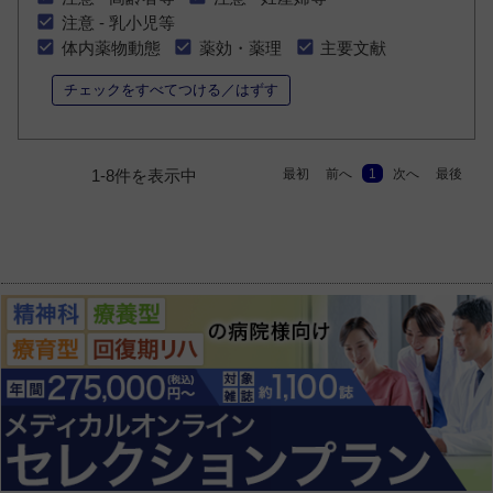
注意 - 乳小児等
体内薬物動態
薬効・薬理
主要文献
チェックをすべてつける／はずす
最初
前へ
1
次へ
最後
1-8件を表示中