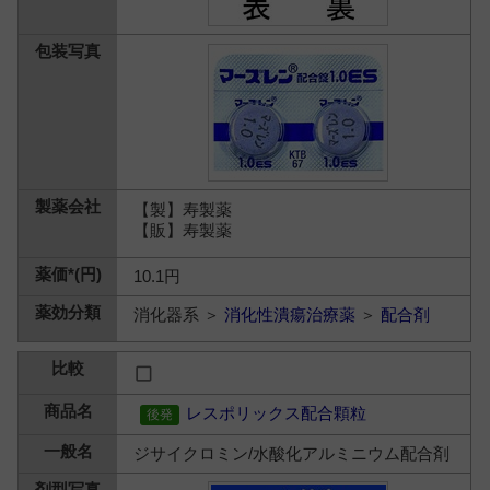
【製】寿製薬
【販】寿製薬
10.1円
消化器系 ＞
消化性潰瘍治療薬
＞
配合剤
レスポリックス配合顆粒
ジサイクロミン/水酸化アルミニウム配合剤