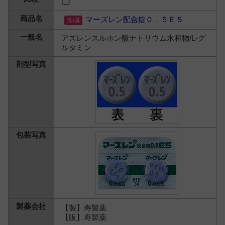
マーズレン配合錠０．５ＥＳ
アズレンスルホン酸ナトリウム水和物/L-グ
ルタミン
【製】寿製薬
【販】寿製薬