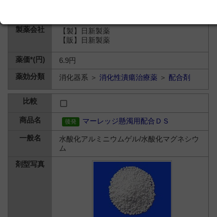
【製】日新製薬
【販】日新製薬
6.9円
消化器系 ＞
消化性潰瘍治療薬
＞
配合剤
マーレッジ懸濁用配合ＤＳ
水酸化アルミニウムゲル/水酸化マグネシウ
ム