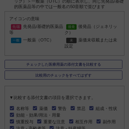
ック）＞一般薬（OTC）の順に表示し、同じ先発品/基礎
的医薬品等の中では一般名の50音順で並びます
アイコンの意味
先発品/基礎的医薬品
後発品（ジェネリッ
等
ク）
一般薬（OTC）
薬価未収載または未
設定
チェックした医療用薬の添付文書を比較する
比較用のチェックをすべてはずす
▼比較する添付文書の項目を選択できます。
名称等
薬価
警告
禁忌
組成・性状
効能・効果/用法・用量
慎重投与
重要な注意
相互作用
副作用
注意 - 高齢者等
注意 - 妊産婦等