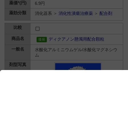
6.9円
消化器系 ＞
消化性潰瘍治療薬
＞
配合剤
ディクアノン懸濁用配合顆粒
水酸化アルミニウムゲル/水酸化マグネシウ
ム