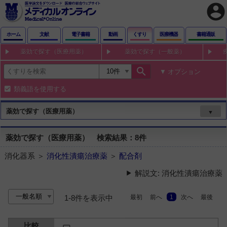
account_circle
ホーム
文献
電子書籍
動画
くすり
医療機器
書籍通販
薬効で探す（医療用薬）
薬効で探す（一般薬）
search
オプション
類義語を使用する
薬効で探す（医療用薬）
▼
薬効で探す（医療用薬） 検索結果：8件
消化器系 ＞
消化性潰瘍治療薬
＞
配合剤
解説文: 消化性潰瘍治療薬
最初
前へ
1
次へ
最後
1-8件を表示中