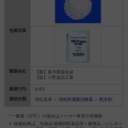
【製】東洋製薬化成
【販】小野薬品工業
8.9円
消化器系 ＞
消化性潰瘍治療薬
＞
配合剤
* 一般薬（OTC）の場合はメーカー希望小売価格
検索結果は、先発品/基礎的医薬品等＞後発品（ジェネリ