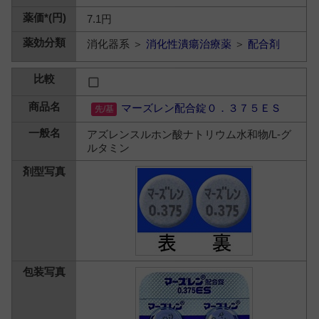
7.1円
消化器系 ＞
消化性潰瘍治療薬
＞
配合剤
マーズレン配合錠０．３７５ＥＳ
アズレンスルホン酸ナトリウム水和物/L-グ
ルタミン