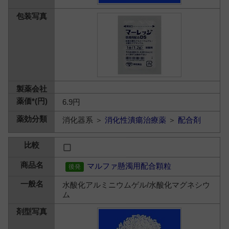
6.9円
消化器系 ＞
消化性潰瘍治療薬
＞
配合剤
マルファ懸濁用配合顆粒
水酸化アルミニウムゲル/水酸化マグネシウ
ム