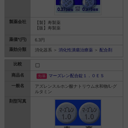
【製】寿製薬
【販】寿製薬
6.3円
消化器系 ＞
消化性潰瘍治療薬
＞
配合剤
マーズレン配合錠１．０ＥＳ
アズレンスルホン酸ナトリウム水和物/L-グ
ルタミン