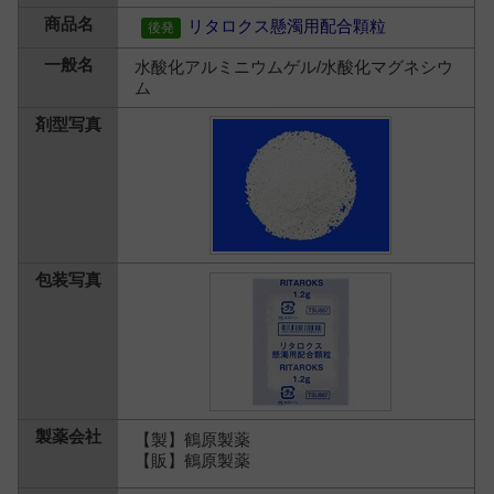
リタロクス懸濁用配合顆粒
水酸化アルミニウムゲル/水酸化マグネシウ
ム
【製】鶴原製薬
【販】鶴原製薬