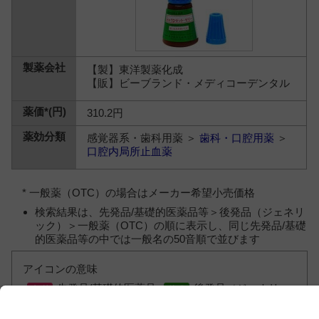
【製】東洋製薬化成
【販】ビーブランド・メディコーデンタル
310.2円
感覚器系・歯科用薬 ＞
歯科・口腔用薬
＞
口腔内局所止血薬
* 一般薬（OTC）の場合はメーカー希望小売価格
検索結果は、先発品/基礎的医薬品等＞後発品（ジェネリ
ック）＞一般薬（OTC）の順に表示し、同じ先発品/基礎
的医薬品等の中では一般名の50音順で並びます
アイコンの意味
先発品/基礎的医薬品
後発品（ジェネリッ
等
ク）