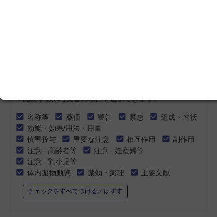
一般薬（OTC）
薬価未収載または未
設定
チェックした医療用薬の添付文書を比較する
比較用のチェックをすべてはずす
▼比較する添付文書の項目を選択できます。
名称等
薬価
警告
禁忌
組成・性状
効能・効果/用法・用量
慎重投与
重要な注意
相互作用
副作用
注意 - 高齢者等
注意 - 妊産婦等
注意 - 乳小児等
体内薬物動態
薬効・薬理
主要文献
チェックをすべてつける／はずす