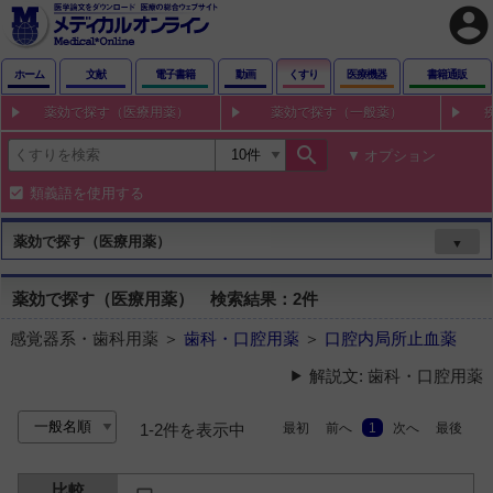
account_circle
ホーム
文献
電子書籍
動画
くすり
医療機器
書籍通販
薬効で探す（医療用薬）
薬効で探す（一般薬）
search
オプション
類義語を使用する
薬効で探す（医療用薬）
▼
薬効で探す（医療用薬） 検索結果：2件
感覚器系・歯科用薬 ＞
歯科・口腔用薬
＞
口腔内局所止血薬
解説文: 歯科・口腔用薬
最初
前へ
1
次へ
最後
1-2件を表示中