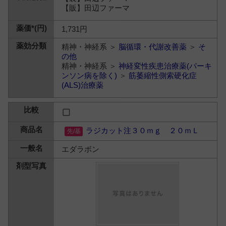
【販】田辺ファーマ
1,731円
精神・神経系 ＞
脳循環・代謝改善薬
＞
そ
の他
精神・神経系 ＞
神経変性疾患治療薬(パーキ
ンソン病を除く)
＞
筋萎縮性側索硬化症
(ALS)治療薬
ラジカット注３０ｍｇ ２０ｍＬ
エダラボン