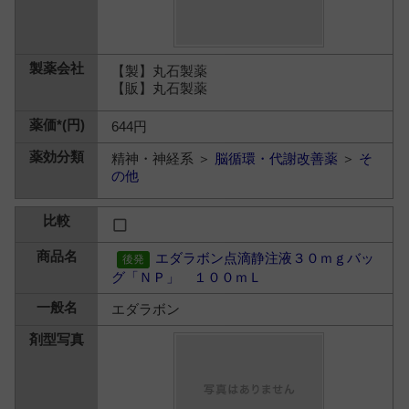
【製】丸石製薬
【販】丸石製薬
644円
精神・神経系 ＞
脳循環・代謝改善薬
＞
そ
の他
エダラボン点滴静注液３０ｍｇバッ
グ「ＮＰ」 １００ｍＬ
エダラボン