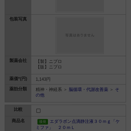
【製】ニプロ
【販】ニプロ
1,143円
精神・神経系 ＞
脳循環・代謝改善薬
＞
そ
の他
エダラボン点滴静注液３０ｍｇ「ケ
ミファ」 ２０ｍＬ