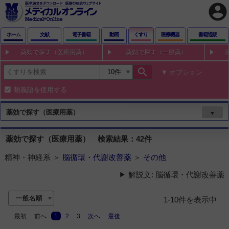
account_circle
ホーム
文献
電子書籍
動画
くすり
医療機器
書籍通販
薬効で探す（医療用薬）
薬効で探す（一般薬）
search
オプション
類義語を使用する
薬効で探す（医療用薬）
▼
薬効で探す（医療用薬） 検索結果：42件
精神・神経系 ＞
脳循環・代謝改善薬
＞
その他
解説文: 脳循環・代謝改善薬
1-10件を表示中
最初
前へ
1
2
3
次へ
最後