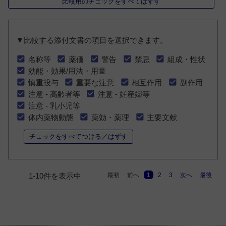
比較用のチェックをすべてはずす
▼比較する添付文書の項目を選択できます。
名称等
薬価
警告
禁忌
組成・性状
効能・効果/用法・用量
慎重投与
重要な注意
相互作用
副作用
注意 - 高齢者等
注意 - 妊産婦等
注意 - 乳小児等
体内薬物動態
薬効・薬理
主要文献
チェックをすべてつける／はずす
最初
前へ
1
2
3
次へ
最後
1-10件を表示中