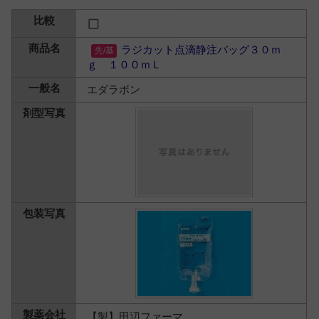
ラジカット点滴静注バッグ３０ｍ
ｇ １００ｍＬ
エダラボン
【製】田辺ファーマ