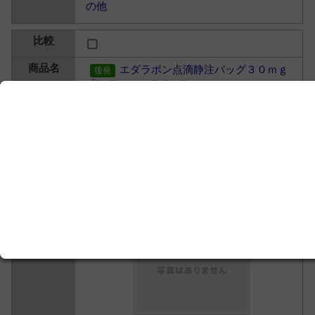
の他
エダラボン点滴静注バッグ３０ｍｇ
「ＮＳ」 １００ｍＬ
エダラボン