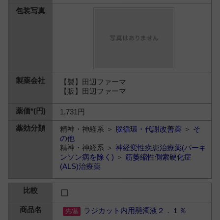
【製】田辺ファーマ
【販】田辺ファーマ
1,731円
精神・神経系 ＞
脳循環・代謝改善薬
＞
そ
の他
精神・神経系 ＞
神経変性疾患治療薬(パーキ
ンソン病を除く)
＞
筋萎縮性側索硬化症
(ALS)治療薬
ラジカット内用懸濁液２．１％