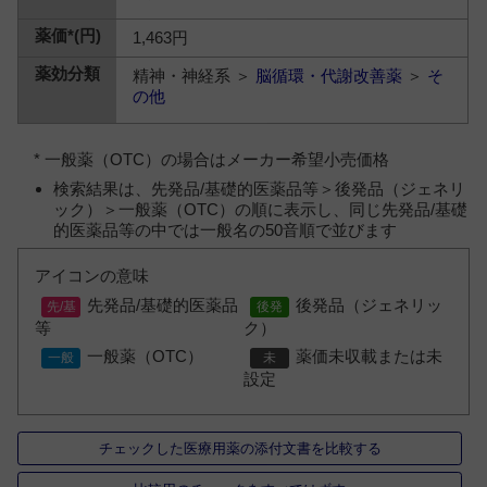
1,463円
精神・神経系 ＞
脳循環・代謝改善薬
＞
そ
の他
* 一般薬（OTC）の場合はメーカー希望小売価格
検索結果は、先発品/基礎的医薬品等＞後発品（ジェネリ
ック）＞一般薬（OTC）の順に表示し、同じ先発品/基礎
的医薬品等の中では一般名の50音順で並びます
アイコンの意味
先発品/基礎的医薬品
後発品（ジェネリッ
等
ク）
一般薬（OTC）
薬価未収載または未
設定
チェックした医療用薬の添付文書を比較する