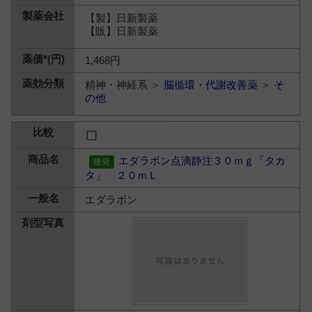
【製】日新製薬
【販】日新製薬
1,468円
精神・神経系 ＞
脳循環・代謝改善薬
＞
そ
の他
エダラボン点滴静注３０ｍｇ「タカ
タ」 ２０ｍＬ
エダラボン