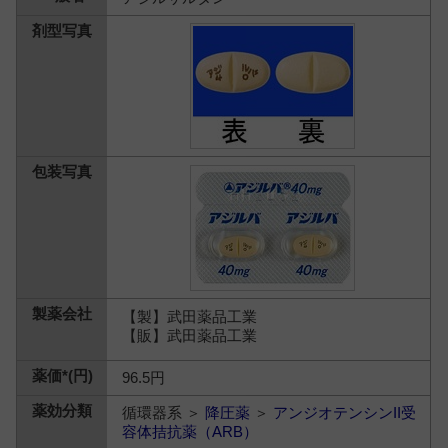
【製】武田薬品工業
【販】武田薬品工業
96.5円
循環器系 ＞
降圧薬
＞
アンジオテンシンII受
容体拮抗薬（ARB）