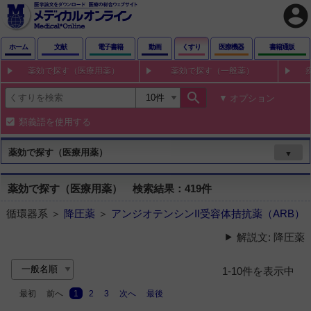
account_circle
ホーム
文献
電子書籍
動画
くすり
医療機器
書籍通販
薬効で探す（医療用薬）
薬効で探す（一般薬）
search
オプション
類義語を使用する
薬効で探す（医療用薬）
▼
薬効で探す（医療用薬） 検索結果：419件
循環器系 ＞
降圧薬
＞
アンジオテンシンII受容体拮抗薬（ARB）
解説文: 降圧薬
1-10件を表示中
最初
前へ
1
2
3
次へ
最後