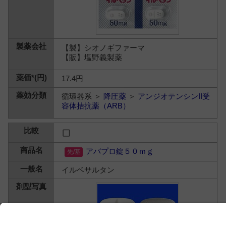
【製】シオノギファーマ
【販】塩野義製薬
17.4円
循環器系 ＞
降圧薬
＞
アンジオテンシンII受
容体拮抗薬（ARB）
アバプロ錠５０ｍｇ
イルベサルタン