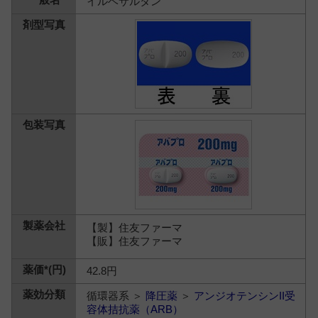
イルベサルタン
【製】住友ファーマ
【販】住友ファーマ
42.8円
循環器系 ＞
降圧薬
＞
アンジオテンシンII受
容体拮抗薬（ARB）