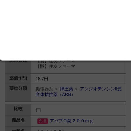
【製】住友ファーマ
【販】住友ファーマ
18.7円
循環器系 ＞
降圧薬
＞
アンジオテンシンII受
容体拮抗薬（ARB）
アバプロ錠２００ｍｇ