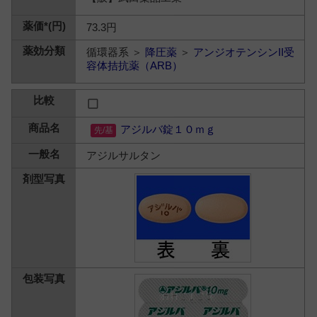
73.3円
循環器系 ＞
降圧薬
＞
アンジオテンシンII受
容体拮抗薬（ARB）
アジルバ錠１０ｍｇ
アジルサルタン