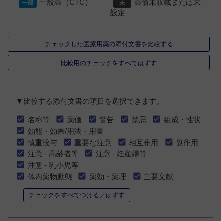
一般薬（OTC）
薬価未収載または未
設定
チェックした医療用薬の添付文書を比較する
比較用のチェックをすべてはずす
▼比較する添付文書の項目を選択できます。
名称等
薬価
警告
禁忌
組成・性状
効能・効果/用法・用量
慎重投与
重要な注意
相互作用
副作用
注意 - 高齢者等
注意 - 妊産婦等
注意 - 乳小児等
体内薬物動態
薬効・薬理
主要文献
チェックをすべてつける／はずす