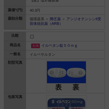
【販】塩野義製薬
40.3円
循環器系 ＞
降圧薬
＞
アンジオテンシンII受
容体拮抗薬（ARB）
イルベタン錠５０ｍｇ
イルベサルタン