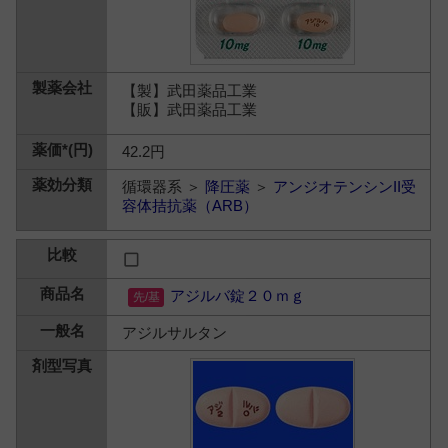
【製】武田薬品工業
【販】武田薬品工業
42.2円
循環器系 ＞
降圧薬
＞
アンジオテンシンII受
容体拮抗薬（ARB）
アジルバ錠２０ｍｇ
アジルサルタン