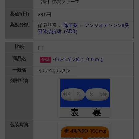
【販】住友ファーマ
29.5円
循環器系 ＞
降圧薬
＞
アンジオテンシンII受
容体拮抗薬（ARB）
イルベタン錠１００ｍｇ
イルベサルタン