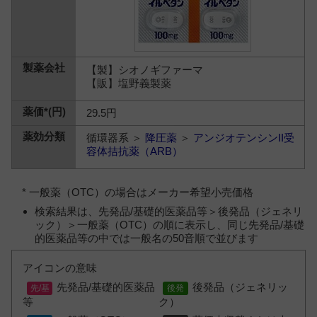
【製】シオノギファーマ
【販】塩野義製薬
29.5円
循環器系 ＞
降圧薬
＞
アンジオテンシンII受
容体拮抗薬（ARB）
* 一般薬（OTC）の場合はメーカー希望小売価格
検索結果は、先発品/基礎的医薬品等＞後発品（ジェネリ
ック）＞一般薬（OTC）の順に表示し、同じ先発品/基礎
的医薬品等の中では一般名の50音順で並びます
アイコンの意味
先発品/基礎的医薬品
後発品（ジェネリッ
等
ク）