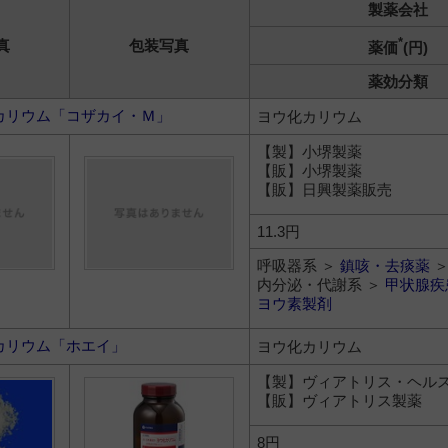
製薬会社
*
真
包装写真
薬価
(円)
薬効分類
カリウム「コザカイ・Ｍ」
ヨウ化カリウム
【製】小堺製薬
【販】小堺製薬
【販】日興製薬販売
11.3円
呼吸器系 ＞
鎮咳・去痰薬
内分泌・代謝系 ＞
甲状腺疾
ヨウ素製剤
カリウム「ホエイ」
ヨウ化カリウム
【製】ヴィアトリス・ヘル
【販】ヴィアトリス製薬
8円