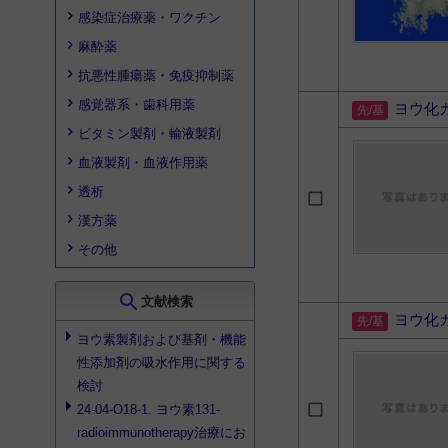
感染症治療薬・ワクチン
麻酔薬
抗悪性腫瘍薬・免疫抑制薬
感覚器系・歯科用薬
ヨウ化
ビタミン製剤・輸液製剤
血液製剤・血液作用薬
透析
漢方薬
その他
search
文献検索
ヨウ化
ヨウ素製剤
および基剤・機能
性添加剤の吸水作用に関する
検討
24-04-O18-1. ヨウ素131-
radioimmunotherapy治療にお