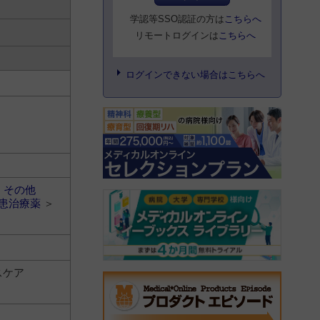
学認等SSO認証の方は
こちらへ
リモートログインは
こちらへ
ログインできない場合はこちらへ
＞
その他
患治療薬
＞
スケア