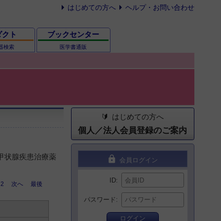
はじめての方へ
ヘルプ・お問い合わせ
ダクト
ブックセンター
器検索
医学書通販
はじめての方へ
個人／法人会員登録のご案内
 甲状腺疾患治療薬
lock
会員ログイン
ID
2
次へ
最後
パスワード
ログイン