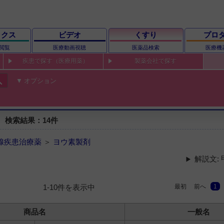
ックス
ビデオ
くすり
プロ
閲覧
医療動画視聴
医薬品検索
医療機
疾患で探す（医療用薬）
製薬会社で探す
ch
オプション
 検索結果：14件
腺疾患治療薬
＞
ヨウ素製剤
解説文:
最初
前へ
1
1-10件を表示中
商品名
一般名