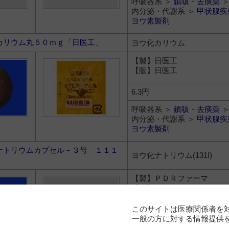
呼吸器系 ＞
鎮咳・去痰薬
内分泌・代謝系 ＞
甲状腺疾
ヨウ素製剤
カリウム丸５０ｍｇ「日医工」
ヨウ化カリウム
【製】日医工
【販】日医工
6.3円
呼吸器系 ＞
鎮咳・去痰薬
内分泌・代謝系 ＞
甲状腺疾
ヨウ素製剤
ナトリウムカプセル－３号 １１１
ヨウ化ナトリウム(131I)
【製】ＰＤＲファーマ
【販】ＰＤＲファーマ
このサイトは医療関係者を
12,870円
一般の方に対する情報提供
内分泌・代謝系 ＞
甲状腺疾