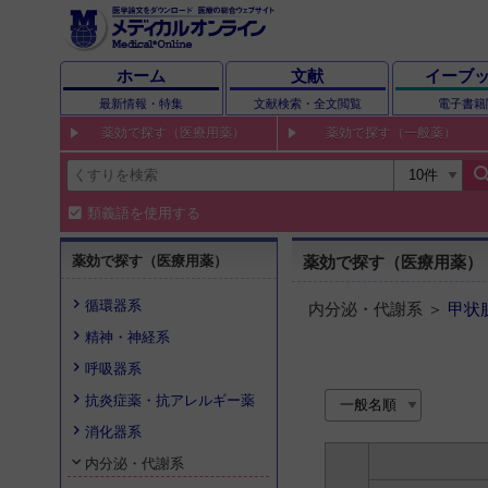
ホーム
文献
イーブ
最新情報・特集
文献検索・全文閲覧
電子書籍
薬効で探す（医療用薬）
薬効で探す（一般薬）
sear
類義語を使用する
薬効で探す（医療用薬）
薬効で探す（医療用薬）
循環器系
内分泌・代謝系 ＞
甲状
精神・神経系
呼吸器系
抗炎症薬・抗アレルギー薬
消化器系
内分泌・代謝系