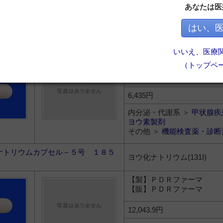
あなたは医
ヨウ素製剤
その他 ＞
機能検査薬・診断
はい、
ナトリウムカプセル－１号 ３７Ｍ
ヨウ化ナトリウム(131I)
いいえ、医療
（トップペ
【製】ＰＤＲファーマ
【販】ＰＤＲファーマ
6,435円
内分泌・代謝系 ＞
甲状腺疾
ヨウ素製剤
その他 ＞
機能検査薬・診断
ナトリウムカプセル－５号 １８５
ヨウ化ナトリウム(131I)
【製】ＰＤＲファーマ
【販】ＰＤＲファーマ
12,043.9円