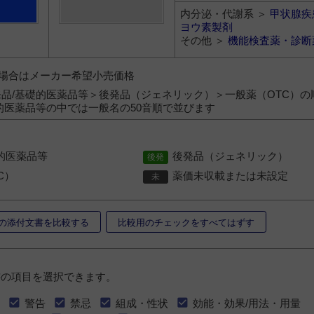
内分泌・代謝系 ＞
甲状腺疾
ヨウ素製剤
その他 ＞
機能検査薬・診断
）の場合はメーカー希望小売価格
品/基礎的医薬品等＞後発品（ジェネリック）＞一般薬（OTC）の
的医薬品等の中では一般名の50音順で並びます
的医薬品等
後発品（ジェネリック）
C）
薬価未収載または未設定
の添付文書を比較する
比較用のチェックをすべてはずす
書の項目を選択できます。
警告
禁忌
組成・性状
効能・効果/用法・用量