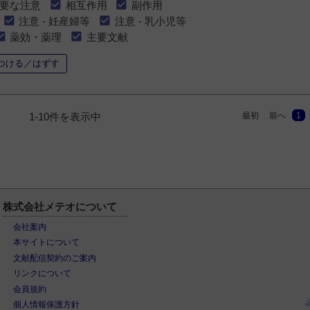
要な注意
相互作用
副作用
注意 - 妊産婦等
注意 - 乳小児等
薬効・薬理
主要文献
つける／はずす
最初
前へ
1
1-10件を表示中
株式会社メテオについて
会社案内
本サイトについて
文献配信契約のご案内
リンクについて
会員規約
個人情報保護方針