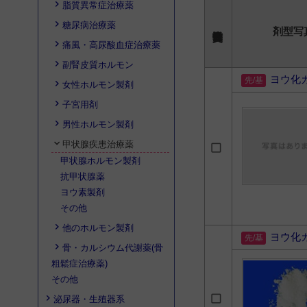
脂質異常症治療薬
糖尿病治療薬
剤型写
痛風・高尿酸血症治療薬
副腎皮質ホルモン
ヨウ化
女性ホルモン製剤
子宮用剤
男性ホルモン製剤
甲状腺疾患治療薬
甲状腺ホルモン製剤
抗甲状腺薬
ヨウ素製剤
その他
他のホルモン製剤
ヨウ化
骨・カルシウム代謝薬(骨
粗鬆症治療薬)
その他
泌尿器・生殖器系