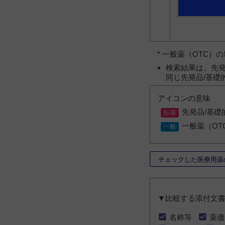
* 一般薬（OTC
検索結果は、先発
同じ先発品/基礎
アイコンの意味
先発品/基礎
一般薬（OT
チェックした医療用薬
▼比較する添付文
名称等
薬価