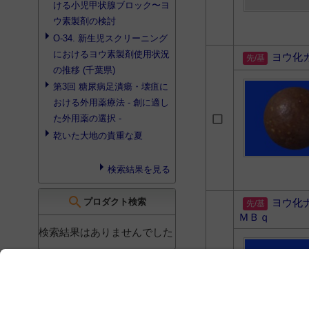
ける小児甲状腺ブロック〜
ヨ
ウ素製剤
の検討
O-34. 新生児スクリーニング
における
ヨウ素製剤
使用状況
ヨウ化
の推移 (千葉県)
第3回 糖尿病足潰瘍・壊疽に
おける外用薬療法 - 創に適し
た外用薬の選択 -
乾いた大地の貴重な夏
検索結果を見る
search
プロダクト検索
ヨウ化
ＭＢｑ
検索結果はありませんでした
search
書籍検索
Rp+ レシピプラス 17/3