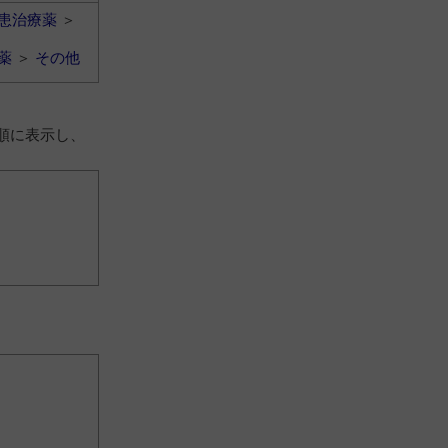
患治療薬
＞
薬
＞
その他
順に表示し、