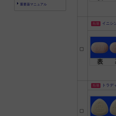
重要薬マニュアル
イニシ
トラデ