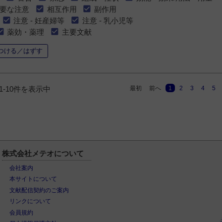
要な注意
相互作用
副作用
注意 - 妊産婦等
注意 - 乳小児等
薬効・薬理
主要文献
つける／はずす
最初
前へ
1
2
3
4
5
1-10件を表示中
株式会社メテオについて
会社案内
本サイトについて
文献配信契約のご案内
リンクについて
会員規約