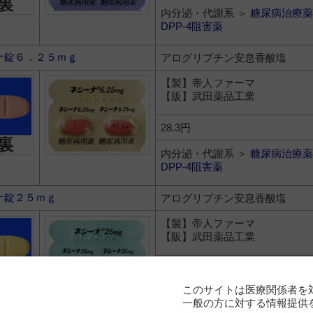
内分泌・代謝系 ＞
糖尿病治療薬
DPP-4阻害薬
ナ錠６．２５ｍｇ
アログリプチン安息香酸塩
【製】帝人ファーマ
【販】武田薬品工業
28.3円
内分泌・代謝系 ＞
糖尿病治療薬
DPP-4阻害薬
ナ錠２５ｍｇ
アログリプチン安息香酸塩
【製】帝人ファーマ
【販】武田薬品工業
99.1円
このサイトは医療関係者を
内分泌・代謝系 ＞
糖尿病治療薬
一般の方に対する情報提供
DPP-4阻害薬