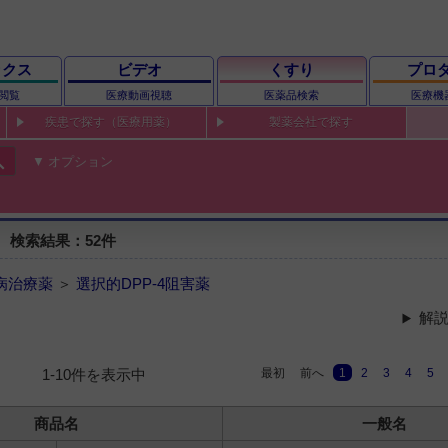
ックス
ビデオ
くすり
プロ
閲覧
医療動画視聴
医薬品検索
医療機
疾患で探す（医療用薬）
製薬会社で探す
ch
オプション
 検索結果：52件
病治療薬
＞
選択的DPP-4阻害薬
解説
最初
前へ
1
2
3
4
5
1-10件を表示中
商品名
一般名