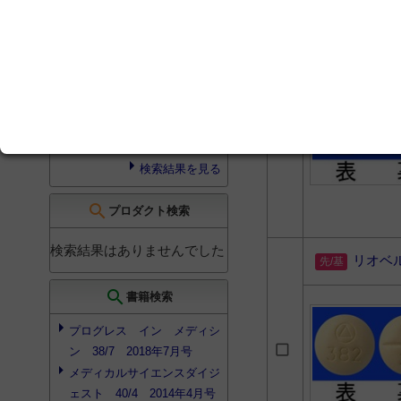
グリプチンの有効性と安全性
リオベ
の検討
肺静脈隔離後の心房頻拍に対
してEnsite Precisionを使用
してアブレーションに成功し
た症例
検索結果を見る
search
プロダクト検索
検索結果はありませんでした
リオベ
search
書籍検索
プログレス イン メディシ
ン 38/7 2018年7月号
メディカルサイエンスダイジ
ェスト 40/4 2014年4月号