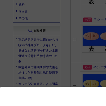
透析
漢方薬
その他
ネシー
search
文献検索
重症糖尿病患者に術前から持
続末梢神経ブロックを行い,
良好な血糖管理を行えた上腕
骨近位端骨折手術患者の1症
例
ネシー
救急外来で開頭血腫除去術を
施行した非外傷性急性硬膜下
血腫の1例
カルテ227 大腸癌による閉塞
性腸炎 大腸癌に対する最近
の治療
2型糖尿病患者における持続
性
選択的DPP-4阻害薬
トレラ