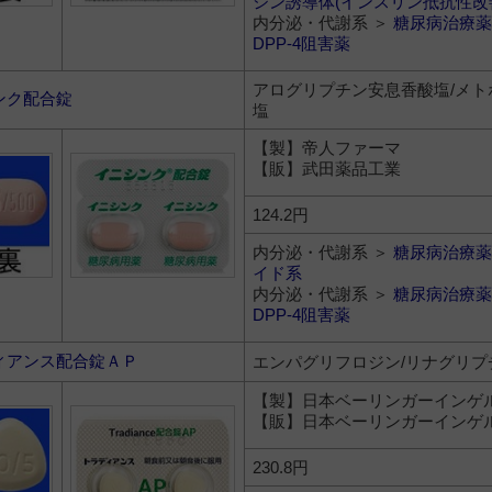
ジン誘導体(インスリン抵抗性改
内分泌・代謝系 ＞
糖尿病治療薬
DPP-4阻害薬
アログリプチン安息香酸塩/メト
ンク配合錠
塩
【製】帝人ファーマ
【販】武田薬品工業
124.2円
内分泌・代謝系 ＞
糖尿病治療薬
イド系
内分泌・代謝系 ＞
糖尿病治療薬
DPP-4阻害薬
ィアンス配合錠ＡＰ
エンパグリフロジン/リナグリプ
【製】日本ベーリンガーインゲ
【販】日本ベーリンガーインゲ
230.8円