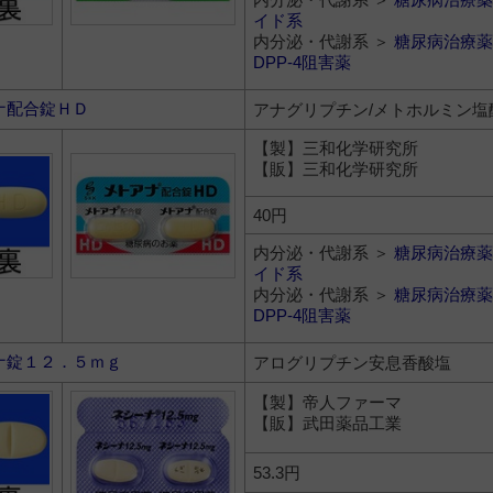
イド系
内分泌・代謝系 ＞
糖尿病治療薬
DPP-4阻害薬
ナ配合錠ＨＤ
アナグリプチン/メトホルミン塩
【製】三和化学研究所
【販】三和化学研究所
40円
内分泌・代謝系 ＞
糖尿病治療薬
イド系
内分泌・代謝系 ＞
糖尿病治療薬
DPP-4阻害薬
ナ錠１２．５ｍｇ
アログリプチン安息香酸塩
【製】帝人ファーマ
【販】武田薬品工業
53.3円