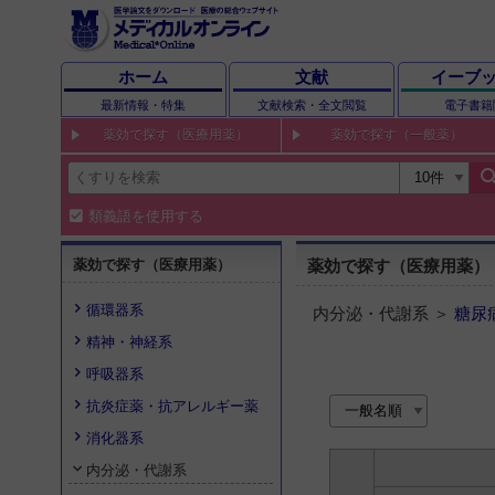
ホーム
文献
イーブ
最新情報・特集
文献検索・全文閲覧
電子書籍
薬効で探す（医療用薬）
薬効で探す（一般薬）
sear
類義語を使用する
薬効で探す（医療用薬）
薬効で探す（医療用薬）
循環器系
内分泌・代謝系 ＞
糖尿
精神・神経系
呼吸器系
抗炎症薬・抗アレルギー薬
消化器系
内分泌・代謝系