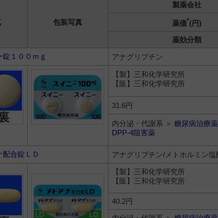
製薬会社
*
真
包装写真
薬価
(円)
薬効分類
ー錠１００ｍｇ
アナグリプチン
【製】三和化学研究所
【販】三和化学研究所
31.6円
内分泌・代謝系 ＞
糖尿病治療薬
DPP-4阻害薬
ナ配合錠ＬＤ
アナグリプチン/メトホルミン塩
【製】三和化学研究所
【販】三和化学研究所
40.2円
内分泌・代謝系 ＞
糖尿病治療薬