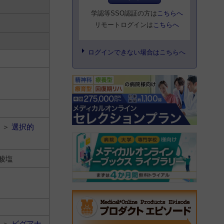
学認等SSO認証の方は
こちらへ
リモートログインは
こちらへ
ログインできない場合はこちらへ
＞
選択的
酸塩
＞
ビグアナ