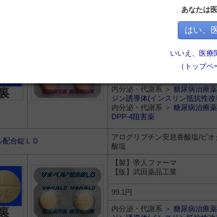
あなたは
アログリプチン安息香酸塩/ピオ
ル配合錠ＨＤ
酸塩
はい、
【製】帝人ファーマ
【販】武田薬品工業
いいえ、医療
（トップペ
103.1円
内分泌・代謝系 ＞
糖尿病治療薬
ジン誘導体(インスリン抵抗性改
内分泌・代謝系 ＞
糖尿病治療薬
DPP-4阻害薬
アログリプチン安息香酸塩/ピオ
ル配合錠ＬＤ
酸塩
【製】帝人ファーマ
【販】武田薬品工業
99.1円
内分泌・代謝系 ＞
糖尿病治療薬