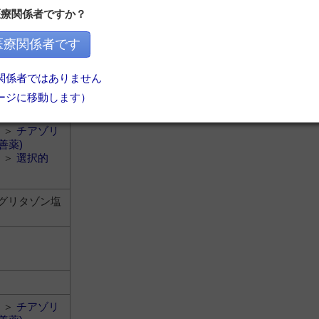
医療関係者ですか？
グリタゾン塩
医療関係者です
関係者ではありません
ージに移動します）
＞
チアゾリ
善薬)
＞
選択的
グリタゾン塩
＞
チアゾリ