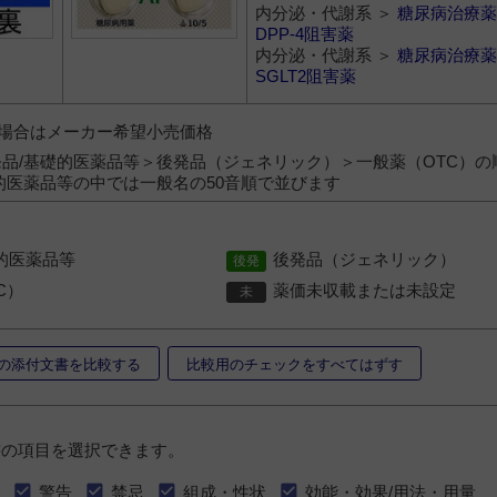
内分泌・代謝系 ＞
糖尿病治療薬
DPP-4阻害薬
内分泌・代謝系 ＞
糖尿病治療薬
SGLT2阻害薬
）の場合はメーカー希望小売価格
品/基礎的医薬品等＞後発品（ジェネリック）＞一般薬（OTC）の
的医薬品等の中では一般名の50音順で並びます
的医薬品等
後発品（ジェネリック）
C）
薬価未収載または未設定
の添付文書を比較する
比較用のチェックをすべてはずす
書の項目を選択できます。
警告
禁忌
組成・性状
効能・効果/用法・用量