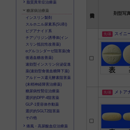
脂質異常症治療薬
糖尿病治療薬
剤型写
インスリン製剤
スルホニル尿素系(SU剤)
ビグアナイド系
スイニ
チアゾリジン誘導体(イン
スリン抵抗性改善薬)
αグルコシダーゼ阻害薬(食
後過血糖改善薬)
速効型インスリン分泌促進
薬(速効型食後血糖降下薬)
アルドース還元酵素阻害薬
(末梢神経障害治療薬)
糖尿病性腎症治療薬
メトア
選択的DPP-4阻害薬
GLP-1受容体作動薬
選択的SGLT2阻害薬
その他
痛風・高尿酸血症治療薬