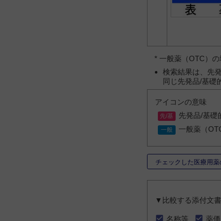
* 一般薬（OTC
検索結果は、先発
同じ先発品/基礎
アイコンの意味
先発品/基礎
一般薬（OT
チェックした医療用薬
▼比較する添付文
名称等
薬価