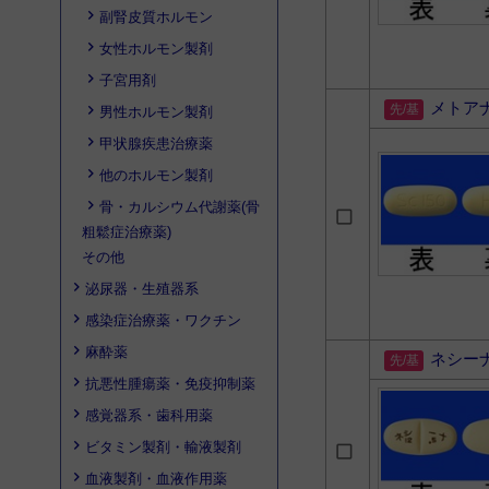
副腎皮質ホルモン
女性ホルモン製剤
子宮用剤
メトア
男性ホルモン製剤
甲状腺疾患治療薬
他のホルモン製剤
骨・カルシウム代謝薬(骨
粗鬆症治療薬)
その他
泌尿器・生殖器系
感染症治療薬・ワクチン
麻酔薬
ネシー
抗悪性腫瘍薬・免疫抑制薬
感覚器系・歯科用薬
ビタミン製剤・輸液製剤
血液製剤・血液作用薬