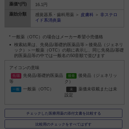
16.1円
感覚器系・歯科用薬 ＞
皮膚科
＞
非ステロ
イド系消炎薬
* 一般薬（OTC）の場合はメーカー希望小売価格
検索結果は、先発品/基礎的医薬品等＞後発品（ジェネリ
ック）＞一般薬（OTC）の順に表示し、同じ先発品/基礎
的医薬品等の中では一般名の50音順で並びます
アイコンの意味
先発品/基礎的医薬品
後発品（ジェネリッ
等
ク）
一般薬（OTC）
薬価未収載または未
設定
チェックした医療用薬の添付文書を比較する
比較用のチェックをすべてはずす