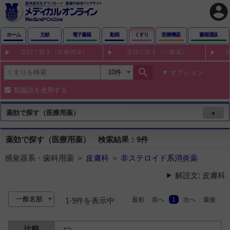
account_circle
ホーム
文献
電子書籍
動画
くすり
医療機器
書籍通販
薬効で探す（医療用薬）
薬効で探す（一般薬）
search
オプション
類義語を使用する
薬効で探す（医療用薬）
▼
薬効で探す（医療用薬） 検索結果：9件
感覚器系・歯科用薬 ＞
皮膚科
＞
非ステロイド系消炎薬
解説文: 皮膚科
最初
前へ
1
次へ
最後
1-9件を表示中