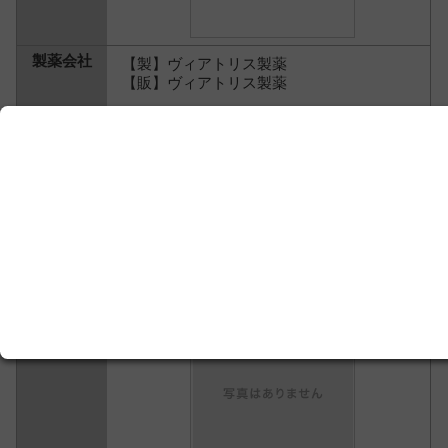
【製】ヴィアトリス製薬
【販】ヴィアトリス製薬
12.9円
感覚器系・歯科用薬 ＞
皮膚科
＞
非ステロ
イド系消炎薬
フエナゾール軟膏５％
ウフェナマート