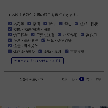
▼比較する添付文書の項目を選択できます。
名称等
薬価
警告
禁忌
組成・性状
効能・効果/用法・用量
慎重投与
重要な注意
相互作用
副作用
注意 - 高齢者等
注意 - 妊産婦等
注意 - 乳小児等
体内薬物動態
薬効・薬理
主要文献
チェックをすべてつける／はずす
最初
前へ
1
次へ
最後
1-9件を表示中