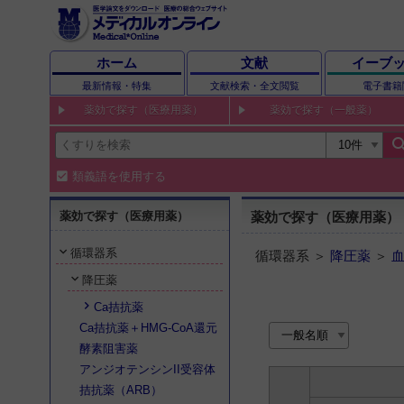
ホーム
文献
イーブ
最新情報・特集
文献検索・全文閲覧
電子書籍
薬効で探す（医療用薬）
薬効で探す（一般薬）
sear
類義語を使用する
薬効で探す（医療用薬）
薬効で探す（医療用薬）
循環器系
循環器系 ＞
降圧薬
＞
降圧薬
Ca拮抗薬
Ca拮抗薬＋HMG-CoA還元
酵素阻害薬
アンジオテンシンII受容体
拮抗薬（ARB）