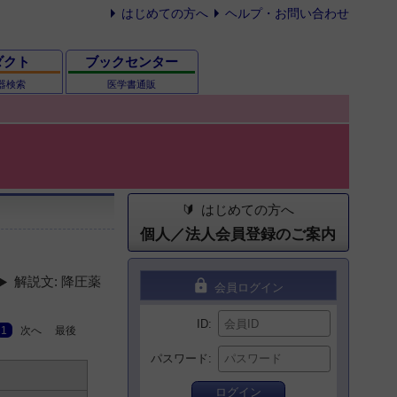
はじめての方へ
ヘルプ・お問い合わせ
ダクト
ブックセンター
器検索
医学書通販
はじめての方へ
個人／法人会員登録のご案内
解説文: 降圧薬
lock
会員ログイン
ID
1
次へ
最後
パスワード
ログイン