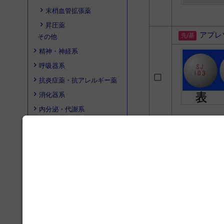
末梢血管拡張薬
昇圧薬
アプレ
その他
精神・神経系
呼吸器系
抗炎症薬・抗アレルギー薬
消化器系
内分泌・代謝系
泌尿器・生殖器系
感染症治療薬・ワクチン
* 一般薬（OTC
検索結果は、先発
麻酔薬
同じ先発品/基礎
抗悪性腫瘍薬・免疫抑制薬
感覚器系・歯科用薬
アイコンの意味
ビタミン製剤・輸液製剤
先発品/基礎
一般薬（OT
血液製剤・血液作用薬