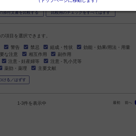
（トップページに移動します）
の添付文書を比較する
比較用のチェックをすべてはずす
書の項目を選択できます。
警告
禁忌
組成・性状
効能・効果/用法・用量
要な注意
相互作用
副作用
注意 - 妊産婦等
注意 - 乳小児等
薬効・薬理
主要文献
つける／はずす
最初
前へ
1-3件を表示中