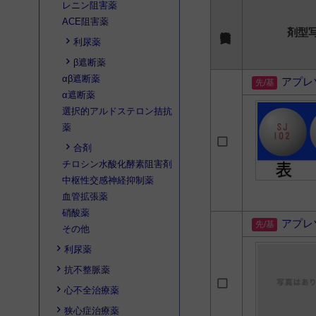
レニン阻害薬
ACE阻害薬
剤型
利尿薬
β遮断薬
αβ遮断薬
アプレ
α遮断薬
選択的アルドステロン拮抗
薬
合剤
チロシン水酸化酵素阻害剤
中枢性交感神経抑制薬
血管拡張薬
硝酸薬
アプレ
その他
利尿薬
抗不整脈薬
心不全治療薬
狭心症治療薬