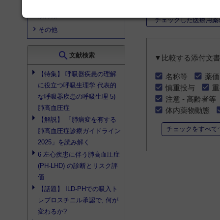
透析
漢方薬
チェックした医療用薬
その他
search
文献検索
▼比較する添付文
【特集】 呼吸器疾患の理解
名称等
薬価
に役立つ呼吸生理学 代表的
慎重投与
重
な呼吸器疾患の呼吸生理 5)
注意 - 高齢者等
肺高血圧症
体内薬物動態
【解説】 「肺病変を有する
チェックをすべて
肺高血圧症診療ガイドライン
2025」を読み解く
6 左心疾患に伴う肺高血圧症
(PH-LHD) の診断とリスク評
価
【話題】 ILD-PHでの吸入ト
レプロスチニル承認で, 何が
変わるか?