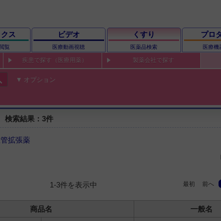
ックス
ビデオ
くすり
プロ
閲覧
医療動画視聴
医薬品検索
医療機
疾患で探す（医療用薬）
製薬会社で探す
ch
オプション
 検索結果：3件
血管拡張薬
最初
前へ
1-3件を表示中
商品名
一般名