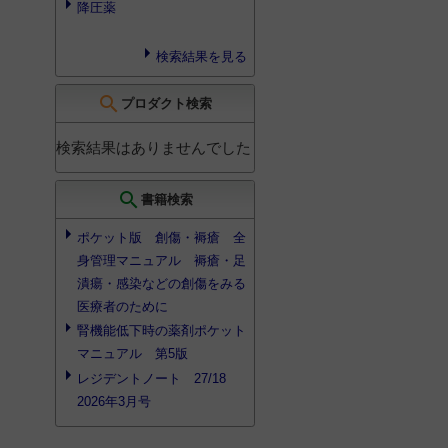
降圧薬
検索結果を見る
search
プロダクト検索
検索結果はありませんでした
search
書籍検索
ポケット版 創傷・褥瘡 全
身管理マニュアル 褥瘡・足
潰瘍・感染などの創傷をみる
医療者のために
腎機能低下時の薬剤ポケット
マニュアル 第5版
レジデントノート 27/18
2026年3月号