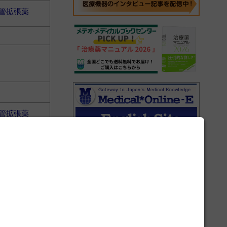
管拡張薬
管拡張薬
順に表示し、