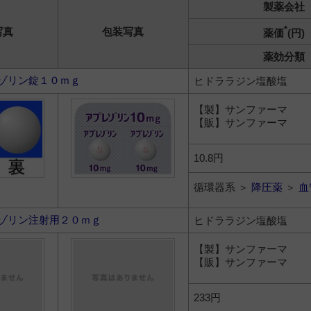
製薬会社
*
写真
包装写真
薬価
(円)
薬効分類
ゾリン錠１０ｍｇ
ヒドララジン塩酸塩
【製】サンファーマ
【販】サンファーマ
10.8円
循環器系 ＞
降圧薬
＞
血
ゾリン注射用２０ｍｇ
ヒドララジン塩酸塩
【製】サンファーマ
【販】サンファーマ
233円