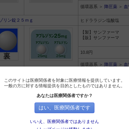
循環器系 ＞
降圧薬
＞
血
ゾリン錠２５ｍｇ
ヒドララジン塩酸塩
【製】サンファーマ
【販】サンファーマ
10.8円
循環器系 ＞
降圧薬
＞
血
このサイトは医療関係者を対象に医療情報を提供しています。
）の場合はメーカー希望小売価格
一般の方に対する情報提供を目的としたものではありません。
品/基礎的医薬品等＞後発品（ジェネリック）＞一般薬（OTC）の
的医薬品等の中では一般名の50音順で並びます
あなたは医療関係者ですか？
はい、医療関係者です
的医薬品等
後発品（ジェネリック）
いいえ、医療関係者ではありません
C）
薬価未収載または未設定