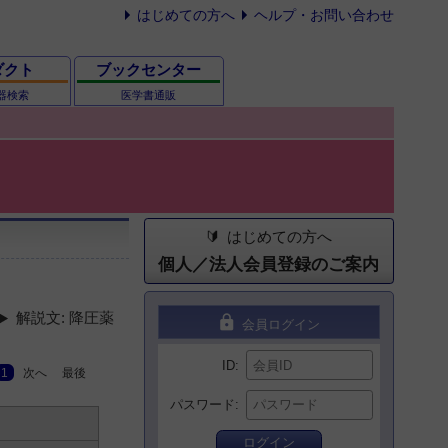
はじめての方へ
ヘルプ・お問い合わせ
ダクト
ブックセンター
器検索
医学書通販
はじめての方へ
個人／法人会員登録のご案内
解説文: 降圧薬
lock
会員ログイン
ID
1
次へ
最後
パスワード
ログイン