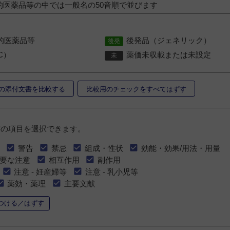
的医薬品等の中では一般名の50音順で並びます
的医薬品等
後発品（ジェネリック）
C）
薬価未収載または未設定
の添付文書を比較する
比較用のチェックをすべてはずす
書の項目を選択できます。
警告
禁忌
組成・性状
効能・効果/用法・用量
要な注意
相互作用
副作用
注意 - 妊産婦等
注意 - 乳小児等
薬効・薬理
主要文献
つける／はずす