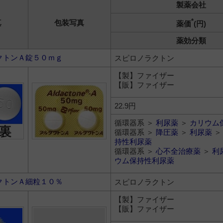
製薬会社
*
真
包装写真
薬価
(円)
薬効分類
クトンＡ錠５０ｍｇ
スピロノラクトン
【製】ファイザー
【販】ファイザー
22.9円
循環器系 ＞
利尿薬
＞
カリウム
循環器系 ＞
降圧薬
＞
利尿薬
持性利尿薬
循環器系 ＞
心不全治療薬
＞
利
ウム保持性利尿薬
クトンＡ細粒１０％
スピロノラクトン
【製】ファイザー
【販】ファイザー