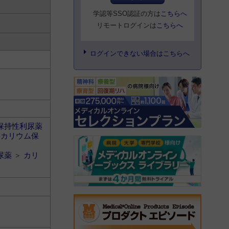
学認等SSO認証の方は
こちらへ
リモートログインは
こちらへ
ログインできない場合はこちらへ
保持性利尿薬
＞
カリウム保
尿薬
＞
カリ