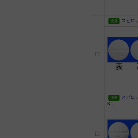
スピロ
スピロ
Ｋ」