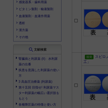
感覚器系・歯科用薬
ビタミン製剤・輸液製剤
血液製剤・血液作用薬
透析
漢方薬
その他
search
文献検索
スピロ
腎臓病と利尿薬 (II) : 水利尿
工」
薬の出番
疾患を意識した利尿薬の使い
方
3 高血圧治療薬 (利尿薬)
第十五回 目指せ! 利尿薬マス
ター利尿薬の幅広い選択肢を
もとう
各種降圧薬の特徴と使い方