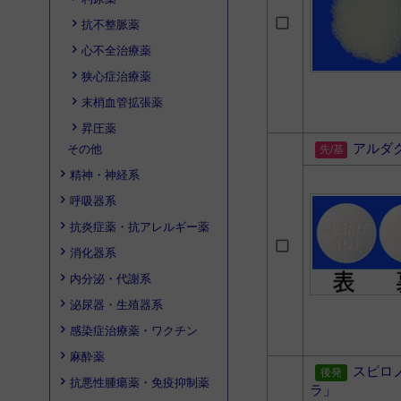
抗不整脈薬
心不全治療薬
狭心症治療薬
末梢血管拡張薬
昇圧薬
アルダ
その他
精神・神経系
呼吸器系
抗炎症薬・抗アレルギー薬
消化器系
内分泌・代謝系
泌尿器・生殖器系
感染症治療薬・ワクチン
麻酔薬
スピロ
抗悪性腫瘍薬・免疫抑制薬
ラ」