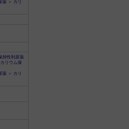
尿薬
＞
カリ
保持性利尿薬
＞
カリウム保
尿薬
＞
カリ