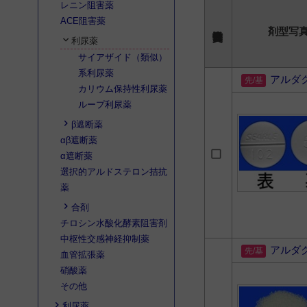
レニン阻害薬
ACE阻害薬
剤型写
利尿薬
サイアザイド（類似）
系利尿薬
アルダ
カリウム保持性利尿薬
ループ利尿薬
β遮断薬
αβ遮断薬
α遮断薬
選択的アルドステロン拮抗
薬
合剤
チロシン水酸化酵素阻害剤
中枢性交感神経抑制薬
アルダ
血管拡張薬
硝酸薬
その他
利尿薬