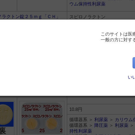
ウム保持性利尿薬
ノラクトン錠２５ｍｇ「ＣＨ」
スピロノラクトン
【製】長生堂製薬
【販】日本ジェネリック
このサイトは医
一般の方に対す
10.8円
循環器系 ＞
利尿薬
＞
カリウム
循環器系 ＞
降圧薬
＞
利尿薬
持性利尿薬
循環器系 ＞
心不全治療薬
＞
利
い
ウム保持性利尿薬
ノラクトン錠２５ｍｇ「杏林」
スピロノラクトン
10.8円
循環器系 ＞
利尿薬
＞
カリウム
循環器系 ＞
降圧薬
＞
利尿薬
持性利尿薬