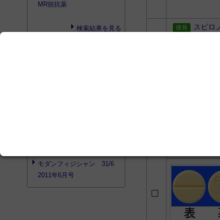
MR拮抗薬
スピロ
検索結果を見る
search
プロダクト検索
検索結果はありませんでした
search
書籍検索
調剤と情報 28/9 2022年7
月号
CIRCULATION 2/9 2012
スピロ
年9月号
モダンフィジシャン 31/6
2011年6月号