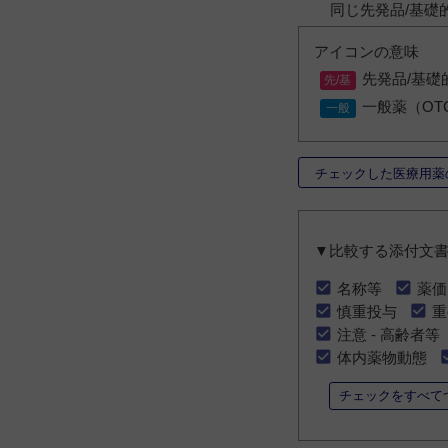
同じ先発品/基礎
アイコンの意味
先発品/基礎
一般薬（OT
チェックした医療用薬
▼比較する添付文
名称等
薬価
慎重投与
重
注意 - 高齢者等
体内薬物動態
チェックをすべて