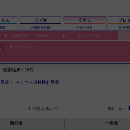
ックス
ビデオ
くすり
プロ
閲覧
医療動画視聴
医薬品検索
医療機
疾患で探す（医療用薬）
製薬会社で探す
ch
オプション
 検索結果：10件
利尿薬
＞
カリウム保持性利尿薬
最初
前へ
1-10件を表示中
商品名
一般名