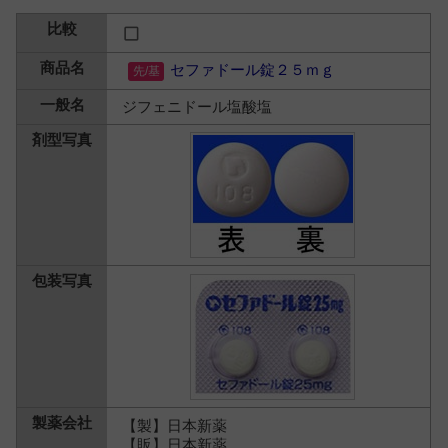
セファドール錠２５ｍｇ
ジフェニドール塩酸塩
【製】日本新薬
【販】日本新薬