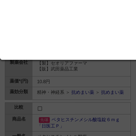
【製】セオリアファーマ
【販】武田薬品工業
10.8円
精神・神経系 ＞
抗めまい薬
＞
抗めまい薬
ベタヒスチンメシル酸塩錠６ｍｇ
「日医工Ｐ」