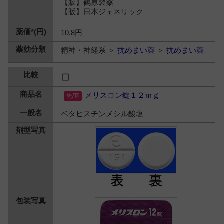
【販】鶴原製薬
【販】日本ジェネリック
10.8円
精神・神経系 ＞
抗めまい薬
＞
抗めまい薬
メリスロン錠１２ｍｇ
ベタヒスチンメシル酸塩