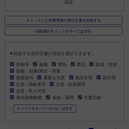
設定
チェックした医療用薬の添付文書を比較する
比較用のチェックをすべてはずす
▼比較する添付文書の項目を選択できます。
名称等
薬価
警告
禁忌
組成・性状
効能・効果/用法・用量
慎重投与
重要な注意
相互作用
副作用
注意 - 高齢者等
注意 - 妊産婦等
注意 - 乳小児等
体内薬物動態
薬効・薬理
主要文献
チェックをすべてつける／はずす