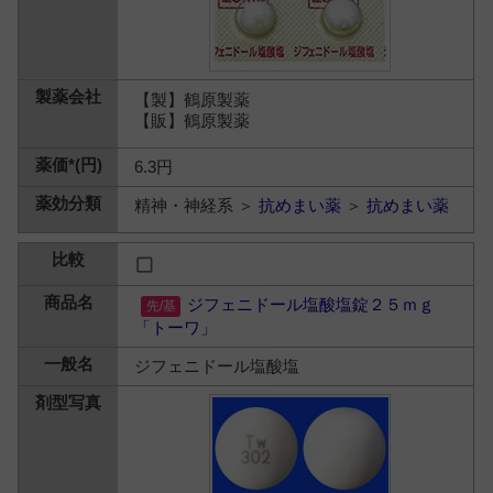
【製】鶴原製薬
【販】鶴原製薬
6.3円
精神・神経系 ＞
抗めまい薬
＞
抗めまい薬
ジフェニドール塩酸塩錠２５ｍｇ
「トーワ」
ジフェニドール塩酸塩