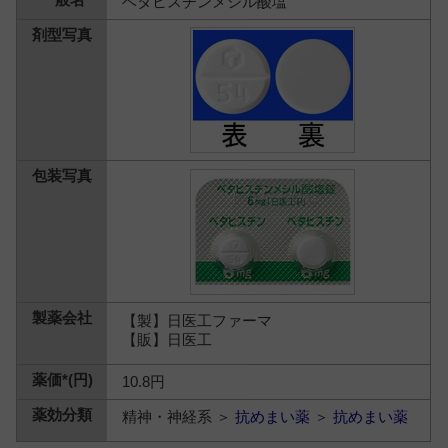
ベタヒスチンメシル酸塩
【製】日医工ファーマ
【販】日医工
10.8円
精神・神経系 ＞
抗めまい薬
＞
抗めまい薬