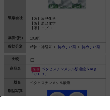
【製】辰巳化学
【販】辰巳化学
【販】ニプロ
10.8円
精神・神経系 ＞
抗めまい薬
＞
抗めまい薬
ベタヒスチンメシル酸塩錠６ｍｇ
「ＣＥＯ」
ベタヒスチンメシル酸塩