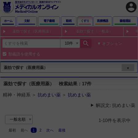
account_circle
ホーム
文献
電子書籍
動画
くすり
医療機器
書籍通販
薬効で探す（医療用薬）
薬効で探す（一般薬）
search
オプション
類義語を使用する
薬効で探す（医療用薬）
▼
薬効で探す（医療用薬） 検索結果：17件
精神・神経系 ＞
抗めまい薬
＞
抗めまい薬
解説文: 抗めまい薬
1-10件を表示中
最初
前へ
1
2
次へ
最後