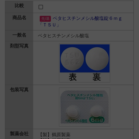
ベタヒスチンメシル酸塩錠６ｍｇ
「ＴＳＵ」
ベタヒスチンメシル酸塩
【製】鶴原製薬