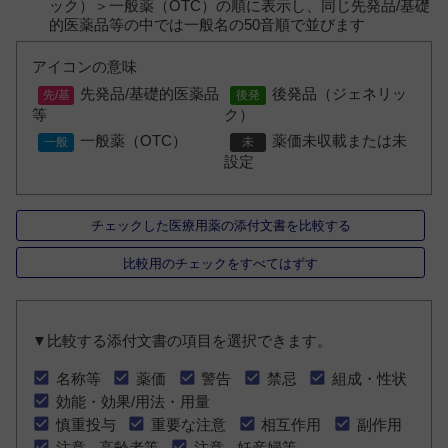
ック）＞一般薬（OTC）の順に表示し、同じ先発品/基礎
的医薬品等の中では一般名の50音順で並びます
アイコンの意味
先発品/基礎的医薬品
後発品（ジェネリッ
等
ク）
一般薬（OTC）
薬価未収載または未
設定
チェックした医療用薬の添付文書を比較する
比較用のチェックをすべてはずす
▼比較する添付文書の項目を選択できます。
名称等
薬価
警告
禁忌
組成・性状
効能・効果/用法・用量
慎重投与
重要な注意
相互作用
副作用
注意 - 高齢者等
注意 - 妊産婦等