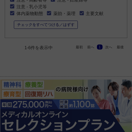
注意 - 乳小児等
体内薬物動態
薬効・薬理
主要文献
チェックをすべてつける／はずす
最初
前へ
1
次へ
最後
1-6件を表示中