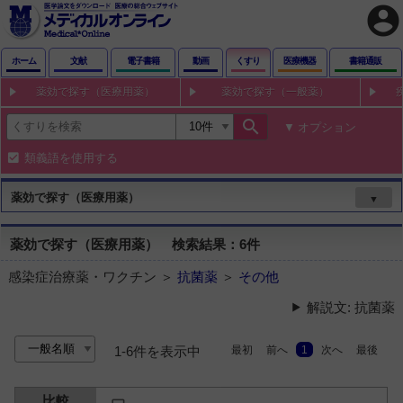
account_circle
ホーム
文献
電子書籍
動画
くすり
医療機器
書籍通販
薬効で探す（医療用薬）
薬効で探す（一般薬）
search
オプション
類義語を使用する
薬効で探す（医療用薬）
▼
薬効で探す（医療用薬） 検索結果：6件
感染症治療薬・ワクチン ＞
抗菌薬
＞
その他
解説文: 抗菌薬
最初
前へ
1
次へ
最後
1-6件を表示中