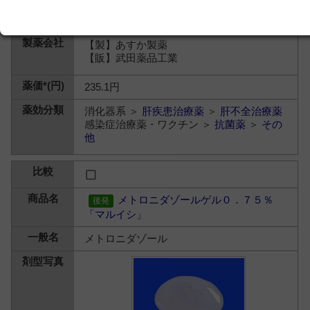
【製】あすか製薬
【販】武田薬品工業
235.1円
消化器系 ＞
肝疾患治療薬
＞
肝不全治療薬
感染症治療薬・ワクチン ＞
抗菌薬
＞
その
他
メトロニダゾールゲル０．７５％
「マルイシ」
メトロニダゾール