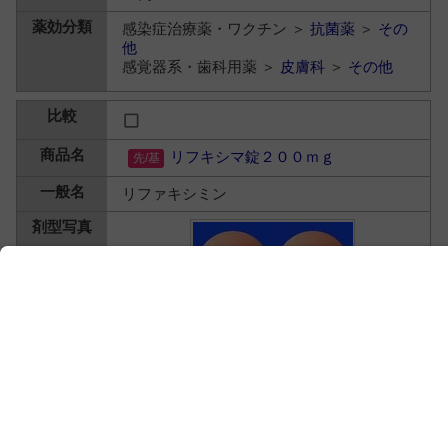
感染症治療薬・ワクチン ＞
抗菌薬
＞
その
他
感覚器系・歯科用薬 ＞
皮膚科
＞
その他
リフキシマ錠２００ｍｇ
リファキシミン