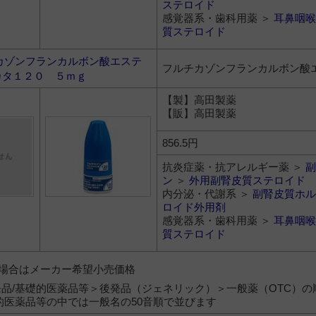
ステロイド
感覚器系・歯科用薬 ＞
耳鼻咽喉
質ステロイド
カゾンフランカルボン酸エステ
フルチカゾンフランカルボン酸
カタ１２０ ５ｍｇ
【製】高田製薬
【販】高田製薬
856.5円
抗炎症薬・抗アレルギー薬 ＞
副
ン
＞
外用副腎皮質ステロイド
内分泌・代謝系 ＞
副腎皮質ホル
ロイド外用剤
感覚器系・歯科用薬 ＞
耳鼻咽喉
質ステロイド
）の場合はメーカー希望小売価格
品/基礎的医薬品等＞後発品（ジェネリック）＞一般薬（OTC）の
的医薬品等の中では一般名の50音順で並びます