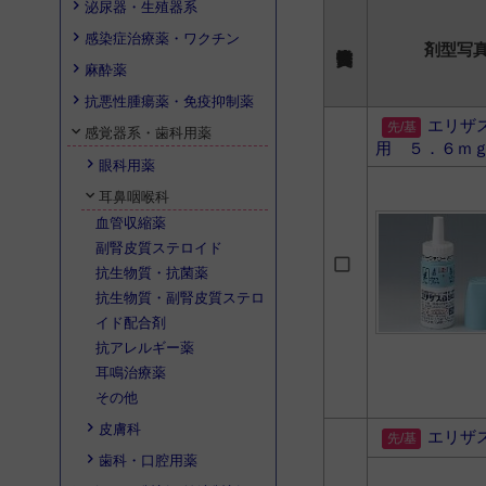
泌尿器・生殖器系
感染症治療薬・ワクチン
剤型写
麻酔薬
抗悪性腫瘍薬・免疫抑制薬
エリザ
感覚器系・歯科用薬
用 ５．６ｍ
眼科用薬
耳鼻咽喉科
血管収縮薬
副腎皮質ステロイド
抗生物質・抗菌薬
抗生物質・副腎皮質ステロ
イド配合剤
抗アレルギー薬
耳鳴治療薬
その他
皮膚科
エリザ
歯科・口腔用薬