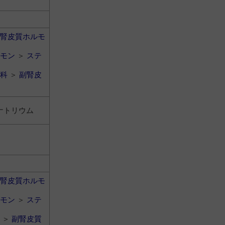
腎皮質ホルモ
モン
＞
ステ
科
＞
副腎皮
ナトリウム
腎皮質ホルモ
モン
＞
ステ
＞
副腎皮質