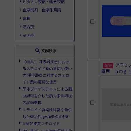
ビタミン製剤・輸液製剤
血液製剤・血液作用薬
透析
漢方薬
その他
search
文献検索
【特集】 呼吸器疾患におけ
アラミ
る
ステロイド薬
の適切な使い
霧用 ５ｍｇ
方 重症肺炎に対する
ステロ
イド薬
の適切な使用
母体プロゲステロンによる脂
肪組織を介した胎児栄養環境
の調節機構
ステロイド
誘発性膵炎を合併
した難治性IgA血管炎の1例
6
副腎皮質ステロイド
Vol.18 アレルギー性疾患の治