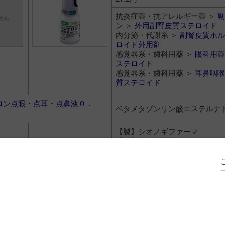
抗炎症薬・抗アレルギー薬 ＞
副
ン
＞
外用副腎皮質ステロイド
内分泌・代謝系 ＞
副腎皮質ホル
ロイド外用剤
感覚器系・歯科用薬 ＞
眼科用薬
ステロイド
感覚器系・歯科用薬 ＞
耳鼻咽喉
質ステロイド
ロン点眼・点耳・点鼻液０．
ベタメタゾンリン酸エステルナ
【製】シオノギファーマ
【販】塩野義製薬
44円
抗炎症薬・抗アレルギー薬 ＞
副
ン
＞
外用副腎皮質ステロイド
内分泌・代謝系 ＞
副腎皮質ホル
ロイド外用剤
感覚器系・歯科用薬 ＞
眼科用薬