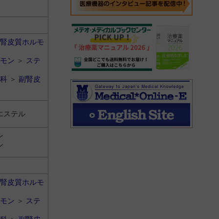
腎皮質ホルモ
モン
＞
ステ
科
＞
副腎皮
エステル
ン
ン
腎皮質ホルモ
モン
＞
ステ