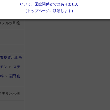
いいえ、医療関係者ではありません
科
＞
副腎皮
（トップページに移動します）
ステル水和物
腎皮質ホルモ
モン
＞
ステ
科
＞
副腎皮
ステル水和物