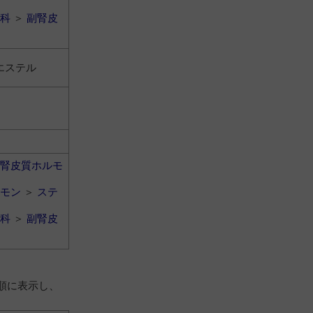
科
＞
副腎皮
エステル
腎皮質ホルモ
モン
＞
ステ
科
＞
副腎皮
順に表示し、