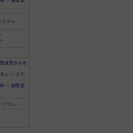
科
＞
副腎皮
エステル
ン
ン
腎皮質ホルモ
モン
＞
ステ
科
＞
副腎皮
トリウム