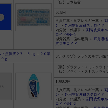
【販】日本新薬
50.5円
抗炎症薬・抗アレルギー薬 ＞
副
ン
＞
外用副腎皮質ステロイド
内分泌・代謝系 ＞
副腎皮質ホル
ロイド外用剤
感覚器系・歯科用薬 ＞
耳鼻咽喉
質ステロイド
スト点鼻液２７．５μｇ１２０噴
フルチカゾンフランカルボン酸
１０ｇ
【製】グラクソ・スミスクライ
【販】グラクソ・スミスクライ
1,358.2円
抗炎症薬・抗アレルギー薬 ＞
副
ン
＞
外用副腎皮質ステロイド
内分泌・代謝系 ＞
副腎皮質ホル
ロイド外用剤