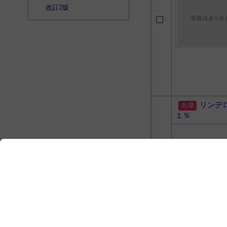
改訂2版
リンデ
１％