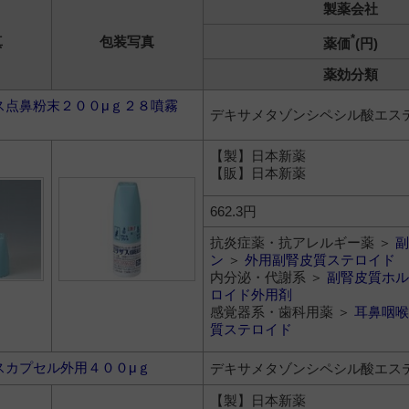
製薬会社
*
真
包装写真
薬価
(円)
薬効分類
ス点鼻粉末２００μｇ２８噴霧
デキサメタゾンシペシル酸エス
ｇ
【製】日本新薬
【販】日本新薬
662.3円
抗炎症薬・抗アレルギー薬 ＞
副
ン
＞
外用副腎皮質ステロイド
内分泌・代謝系 ＞
副腎皮質ホル
ロイド外用剤
感覚器系・歯科用薬 ＞
耳鼻咽喉
質ステロイド
スカプセル外用４００μｇ
デキサメタゾンシペシル酸エス
【製】日本新薬