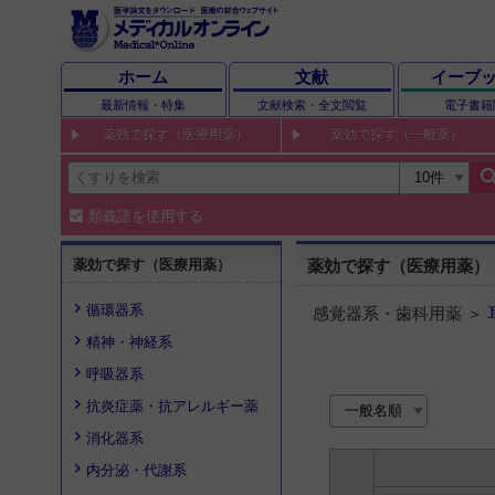
ホーム
文献
イーブ
最新情報・特集
文献検索・全文閲覧
電子書籍
薬効で探す（医療用薬）
薬効で探す（一般薬）
sear
類義語を使用する
薬効で探す（医療用薬）
薬効で探す（医療用薬）
循環器系
感覚器系・歯科用薬 ＞
精神・神経系
呼吸器系
抗炎症薬・抗アレルギー薬
消化器系
内分泌・代謝系