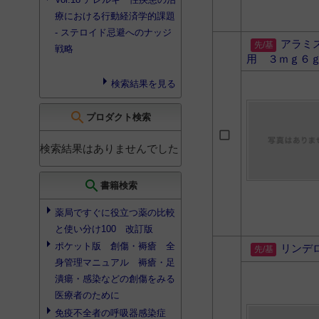
療における行動経済学的課題
-
ステロイド
忌避へのナッジ
アラミ
戦略
用 ３ｍｇ６
検索結果を見る
search
プロダクト検索
検索結果はありませんでした
search
書籍検索
薬局ですぐに役立つ薬の比較
と使い分け100 改訂版
ポケット版 創傷・褥瘡 全
リンデ
身管理マニュアル 褥瘡・足
潰瘍・感染などの創傷をみる
医療者のために
免疫不全者の呼吸器感染症