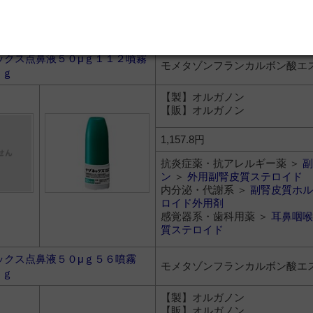
ステロイド
感覚器系・歯科用薬 ＞
耳鼻咽喉
質ステロイド
ックス点鼻液５０μｇ１１２噴霧
モメタゾンフランカルボン酸エ
８ｇ
【製】オルガノン
【販】オルガノン
1,157.8円
抗炎症薬・抗アレルギー薬 ＞
副
ン
＞
外用副腎皮質ステロイド
内分泌・代謝系 ＞
副腎皮質ホル
ロイド外用剤
感覚器系・歯科用薬 ＞
耳鼻咽喉
質ステロイド
ックス点鼻液５０μｇ５６噴霧
モメタゾンフランカルボン酸エ
０ｇ
【製】オルガノン
【販】オルガノン