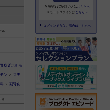
学認等SSO認証の方は
こちらへ
リモートログインは
こちらへ
ログインできない場合はこちらへ
テル
腎皮質ホルモ
モン
＞
ステ
科
＞
副腎皮
テル