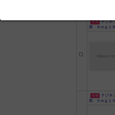
ナゾネ
用 ９ｍｇ１
ナゾネ
用 ５ｍｇ１