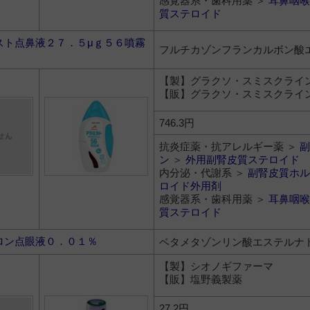
感覚器系・歯科用薬 ＞
耳鼻咽喉
質ステロイド
スト点鼻液２７．５μｇ５６噴霧
フルチカゾンフランカルボン酸
ｇ
【製】グラクソ・スミスクライ
【販】グラクソ・スミスクライ
746.3円
抗炎症薬・抗アレルギー薬 ＞
副
ン
＞
外用副腎皮質ステロイド
内分泌・代謝系 ＞
副腎皮質ホル
ロイド外用剤
感覚器系・歯科用薬 ＞
耳鼻咽喉
質ステロイド
ロン点眼液０．０１％
ベタメタゾンリン酸エステルナ
【製】シオノギファーマ
【販】塩野義製薬
27.2円