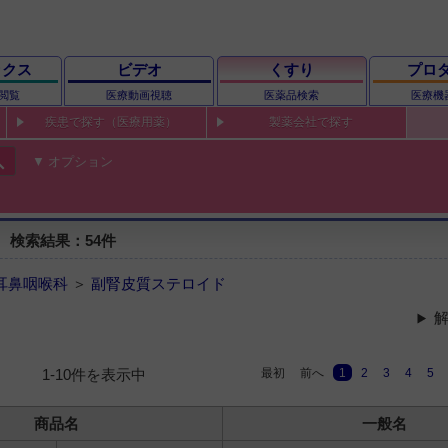
ックス
ビデオ
くすり
プロ
閲覧
医療動画視聴
医薬品検索
医療機
疾患で探す（医療用薬）
製薬会社で探す
ch
オプション
 検索結果：54件
耳鼻咽喉科
＞
副腎皮質ステロイド
解
最初
前へ
1
2
3
4
5
1-10件を表示中
商品名
一般名