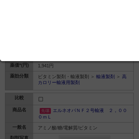
【製】大塚製薬工場
【販】大塚製薬
1,941円
ビタミン製剤・輸液製剤 ＞
輸液製剤
＞
高
カロリー輸液用製剤
エルネオパＮＦ２号輸液 ２，００
０ｍＬ
アミノ酸/糖/電解質/ビタミン