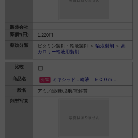
1,220円
ビタミン製剤・輸液製剤 ＞
輸液製剤
＞
高
カロリー輸液用製剤
ミキシッドＬ輸液 ９００ｍＬ
アミノ酸/糖/脂肪/電解質