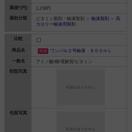
1,238円
ビタミン製剤・輸液製剤 ＞
輸液製剤
＞
高
カロリー輸液用製剤
ワンパル２号輸液 ８００ｍＬ
アミノ酸/糖/電解質/ビタミン