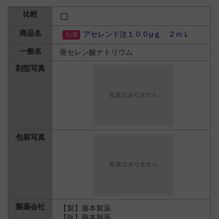
アセレンド注１００μｇ ２ｍＬ
亜セレン酸ナトリウム
【製】藤本製薬
【販】藤本製薬