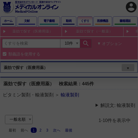
account_circle
ホーム
文献
電子書籍
動画
くすり
医療機器
書籍通販
薬効で探す（医療用薬）
薬効で探す（一般薬）
search
オプション
類義語を使用する
薬効で探す（医療用薬）
▼
薬効で探す（医療用薬） 検索結果：445件
ビタミン製剤・輸液製剤 ＞
輸液製剤
解説文: 輸液製剤
1-10件を表示中
最初
前へ
1
2
3
次へ
最後