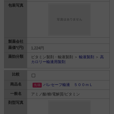
1,224円
ビタミン製剤・輸液製剤 ＞
輸液製剤
＞
高
カロリー輸液用製剤
パレセーフ輸液 ５００ｍＬ
アミノ酸/糖/電解質/ビタミン