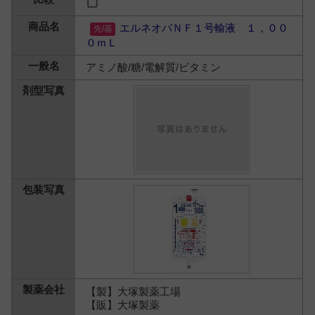
エルネオパＮＦ１号輸液 １，００
０ｍＬ
アミノ酸/糖/電解質/ビタミン
【製】大塚製薬工場
【販】大塚製薬