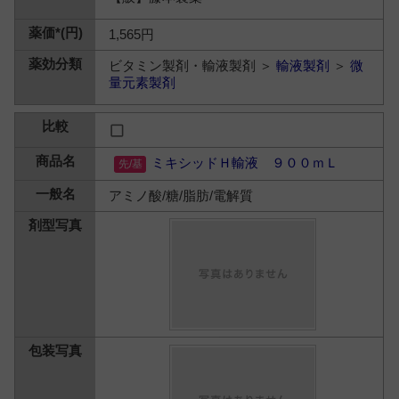
1,565円
ビタミン製剤・輸液製剤 ＞
輸液製剤
＞
微
量元素製剤
ミキシッドＨ輸液 ９００ｍＬ
アミノ酸/糖/脂肪/電解質