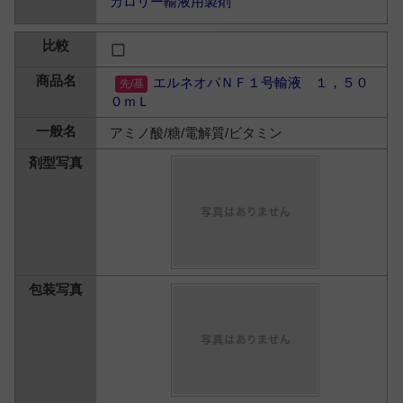
カロリー輸液用製剤
エルネオパＮＦ１号輸液 １，５０
０ｍＬ
アミノ酸/糖/電解質/ビタミン