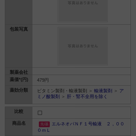
479円
ビタミン製剤・輸液製剤 ＞
輸液製剤
＞
ア
ミノ酸製剤
＞
肝・腎不全用を除く
エルネオパＮＦ１号輸液 ２，００
０ｍＬ