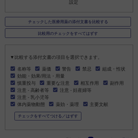
設定
チェックした医療用薬の添付文書を比較する
比較用のチェックをすべてはずす
▼比較する添付文書の項目を選択できます。
名称等
薬価
警告
禁忌
組成・性状
効能・効果/用法・用量
慎重投与
重要な注意
相互作用
副作用
注意 - 高齢者等
注意 - 妊産婦等
注意 - 乳小児等
体内薬物動態
薬効・薬理
主要文献
チェックをすべてつける／はずす