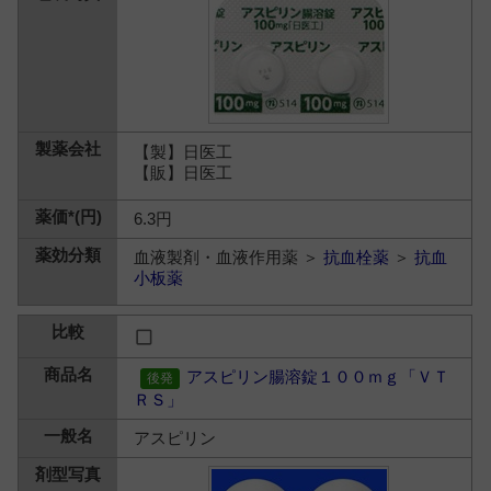
【製】日医工
【販】日医工
6.3円
血液製剤・血液作用薬 ＞
抗血栓薬
＞
抗血
小板薬
アスピリン腸溶錠１００ｍｇ「ＶＴ
ＲＳ」
アスピリン