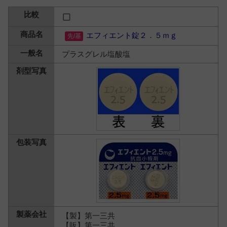
エフィエント錠２．５ｍｇ
プラスグレル塩酸塩
【製】第一三共
【販】第一三共