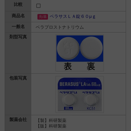
ベラサスＬＡ錠６０μｇ
ベラプロストナトリウム
【製】科研製薬
【販】科研製薬