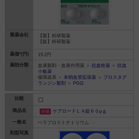
【製】科研製薬
【販】科研製薬
19.2円
血液製剤・血液作用薬 ＞
抗血栓薬
＞
抗血
小板薬
循環器系 ＞
末梢血管拡張薬
＞
プロスタグ
ランジン製剤
＞
PGI2
ケアロードＬＡ錠６０μｇ
ベラプロストナトリウム