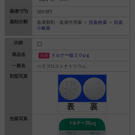
169.9円
血液製剤・血液作用薬 ＞
抗血栓薬
＞
抗血
小板薬
ドルナー錠２０μｇ
ベラプロストナトリウム