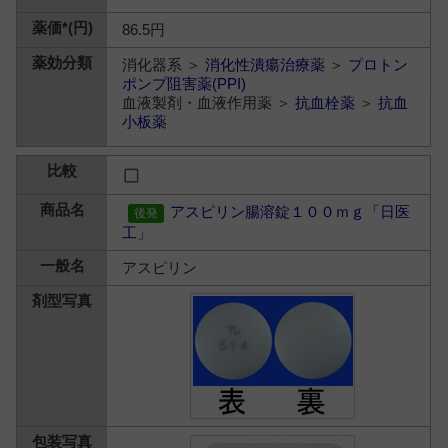
86.5円
消化器系 ＞
消化性潰瘍治療薬
＞
プロトン
ポンプ阻害薬(PPI)
血液製剤・血液作用薬 ＞
抗血栓薬
＞
抗血
小板薬
アスピリン腸溶錠１００ｍｇ「日医
工」
アスピリン