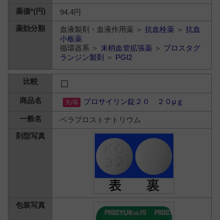
94.4円
血液製剤・血液作用薬 ＞
抗血栓薬
＞
抗血
小板薬
循環器系 ＞
末梢血管拡張薬
＞
プロスタグ
ランジン製剤
＞
PGI2
プロサイリン錠２０ ２０μｇ
ベラプロストナトリウム