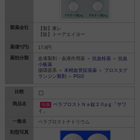
【製】東レ
【販】トーアエイヨー
17.8円
血液製剤・血液作用薬 ＞
抗血栓薬
＞
抗血
小板薬
循環器系 ＞
末梢血管拡張薬
＞
プロスタグ
ランジン製剤
＞
PGI2
ベラプロストＮａ錠２０μｇ「サワ
イ」
ベラプロストナトリウム