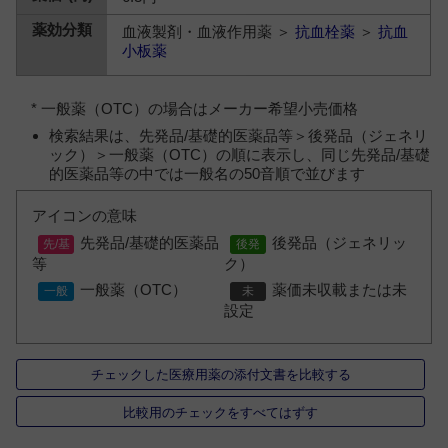
血液製剤・血液作用薬 ＞
抗血栓薬
＞
抗血
小板薬
* 一般薬（OTC）の場合はメーカー希望小売価格
検索結果は、先発品/基礎的医薬品等＞後発品（ジェネリ
ック）＞一般薬（OTC）の順に表示し、同じ先発品/基礎
的医薬品等の中では一般名の50音順で並びます
アイコンの意味
先発品/基礎的医薬品
後発品（ジェネリッ
等
ク）
一般薬（OTC）
薬価未収載または未
設定
チェックした医療用薬の添付文書を比較する
比較用のチェックをすべてはずす