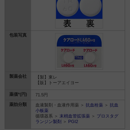
【製】東レ
【販】トーアエイヨー
71.5円
血液製剤・血液作用薬 ＞
抗血栓薬
＞
抗血
小板薬
循環器系 ＞
末梢血管拡張薬
＞
プロスタグ
ランジン製剤
＞
PGI2