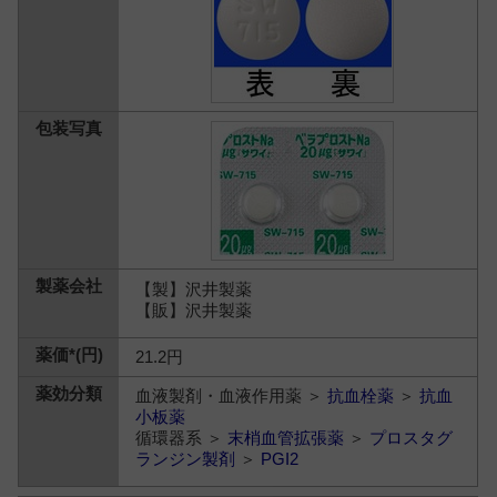
【製】沢井製薬
【販】沢井製薬
21.2円
血液製剤・血液作用薬 ＞
抗血栓薬
＞
抗血
小板薬
循環器系 ＞
末梢血管拡張薬
＞
プロスタグ
ランジン製剤
＞
PGI2