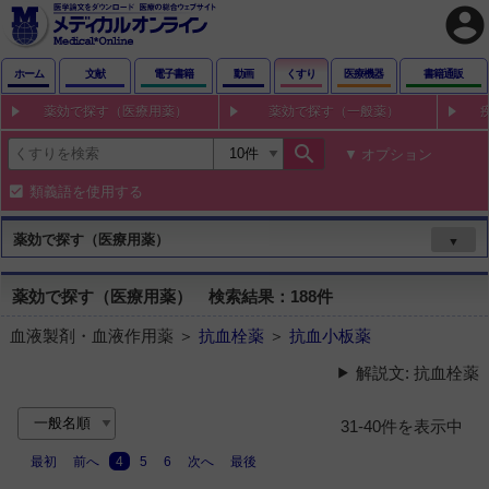
account_circle
ホーム
文献
電子書籍
動画
くすり
医療機器
書籍通販
薬効で探す（医療用薬）
薬効で探す（一般薬）
search
オプション
類義語を使用する
薬効で探す（医療用薬）
▼
薬効で探す（医療用薬） 検索結果：188件
血液製剤・血液作用薬 ＞
抗血栓薬
＞
抗血小板薬
解説文: 抗血栓薬
31-40件を表示中
最初
前へ
4
5
6
次へ
最後