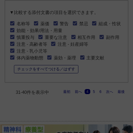
▼比較する添付文書の項目を選択できます。
名称等
薬価
警告
禁忌
組成・性状
効能・効果/用法・用量
慎重投与
重要な注意
相互作用
副作用
注意 - 高齢者等
注意 - 妊産婦等
注意 - 乳小児等
体内薬物動態
薬効・薬理
主要文献
チェックをすべてつける／はずす
最初
前へ
4
5
6
次へ
最後
31-40件を表示中