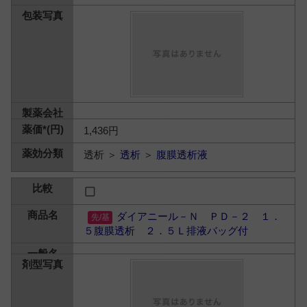
1,436円
透析 ＞
透析
＞
腹膜透析液
ダイアニール－Ｎ ＰＤ－２ １．
５腹膜透析 ２．５Ｌ排液バッグ付