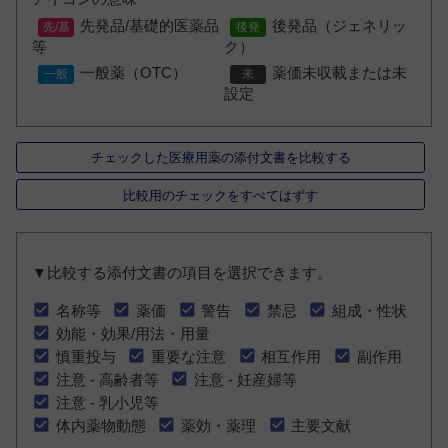
先発品/基礎的医薬品
後発品（ジェネリッ
等
ク）
一般薬（OTC）
薬価未収載または未
設定
チェックした医療用薬の添付文書を比較する
比較用のチェックをすべてはずす
▼比較する添付文書の項目を選択できます。
名称等
薬価
警告
禁忌
組成・性状
効能・効果/用法・用量
慎重投与
重要な注意
相互作用
副作用
注意 - 高齢者等
注意 - 妊産婦等
注意 - 乳小児等
体内薬物動態
薬効・薬理
主要文献