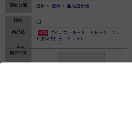
透析 ＞
透析
＞
腹膜透析液
ダイアニール－Ｎ ＰＤ－２ １．
５腹膜透析液 ２．５Ｌ