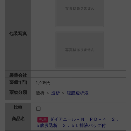
1,405円
透析 ＞
透析
＞
腹膜透析液
ダイアニール－Ｎ ＰＤ－４ ２．
５腹膜透析 ２．５Ｌ排液バッグ付