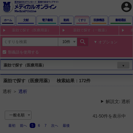
account_circle
ホーム
文献
電子書籍
動画
くすり
医療機器
書籍通販
薬効で探す（医療用薬）
薬効で探す（一般薬）
search
オプション
類義語を使用する
薬効で探す（医療用薬）
▼
薬効で探す（医療用薬） 検索結果：172件
透析 ＞
透析
解説文: 透析
41-50件を表示中
最初
前へ
5
6
7
次へ
最後