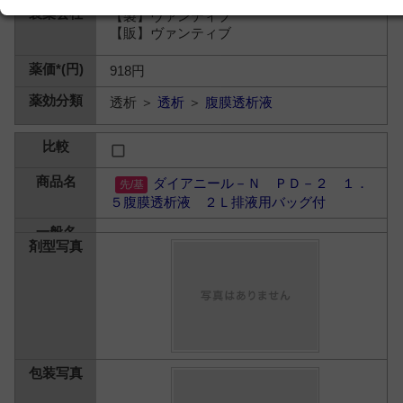
【製】ヴァンティブ
【販】ヴァンティブ
918円
透析 ＞
透析
＞
腹膜透析液
ダイアニール－Ｎ ＰＤ－２ １．
５腹膜透析液 ２Ｌ排液用バッグ付