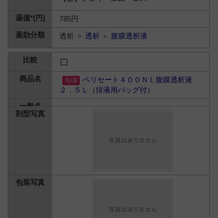
785円
透析 ＞
透析
＞
腹膜透析液
ペリセート４００ＮＬ腹膜透析液
２．５Ｌ（排液用バッグ付）