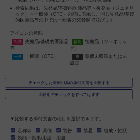
検索結果は、先発品/基礎的医薬品等＞後発品（ジェネリ
ック）＞一般薬（OTC）の順に表示し、同じ先発品/基礎
的医薬品等の中では一般名の50音順で並びます
アイコンの意味
先発品/基礎的医薬品
後発品（ジェネリッ
等
ク）
一般薬（OTC）
薬価未収載または未
設定
チェックした医療用薬の添付文書を比較する
比較用のチェックをすべてはずす
▼比較する添付文書の項目を選択できます。
名称等
薬価
警告
禁忌
組成・性状
効能・効果/用法・用量