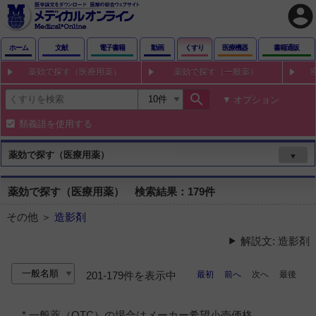
account_circle
ホーム
文献
電子書籍
動画
くすり
医療機器
書籍通販
薬効で探す（医療用薬）
薬効で探す（一般薬）
search
オプション
類義語を使用する
薬効で探す（医療用薬）
▼
薬効で探す（医療用薬） 検索結果：179件
その他 ＞
造影剤
解説文: 造影剤
最初
前へ
次へ
最後
201-179件を表示中
* 一般薬（OTC）の場合はメーカー希望小売価格