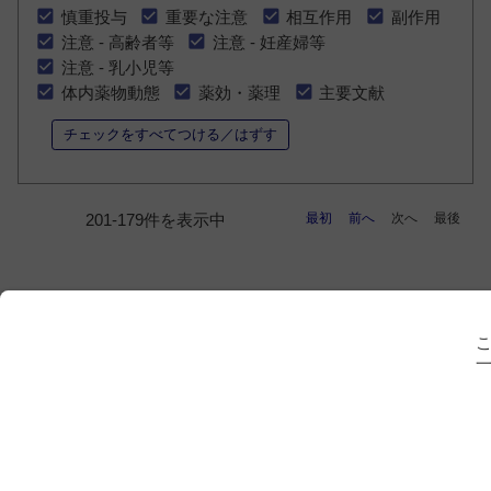
慎重投与
重要な注意
相互作用
副作用
注意 - 高齢者等
注意 - 妊産婦等
注意 - 乳小児等
体内薬物動態
薬効・薬理
主要文献
チェックをすべてつける／はずす
最初
前へ
次へ
最後
201-179件を表示中