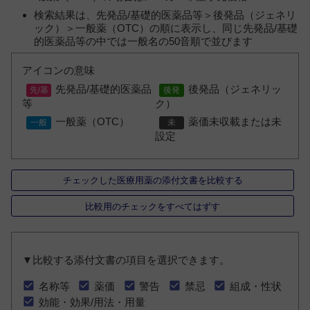
検索結果は、先発品/基礎的医薬品等＞後発品（ジェネリ
ック）＞一般薬（OTC）の順に表示し、同じ先発品/基礎
的医薬品等の中では一般名の50音順で並びます
アイコンの意味
先発品/基礎的医薬品
後発品（ジェネリッ
等
ク）
一般薬（OTC）
薬価未収載または未
設定
チェックした医療用薬の添付文書を比較する
比較用のチェックをすべてはずす
▼比較する添付文書の項目を選択できます。
名称等
薬価
警告
禁忌
組成・性状
効能・効果/用法・用量