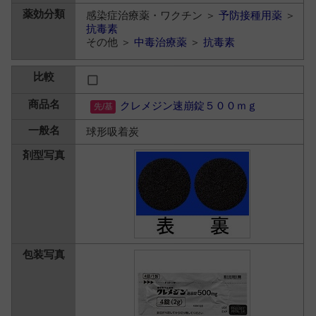
感染症治療薬・ワクチン ＞
予防接種用薬
＞
抗毒素
その他 ＞
中毒治療薬
＞
抗毒素
クレメジン速崩錠５００ｍｇ
球形吸着炭