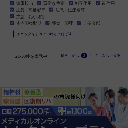
慎重投与
重要な注意
相互作用
副作用
注意 - 高齢者等
注意 - 妊産婦等
注意 - 乳小児等
体内薬物動態
薬効・薬理
主要文献
チェックをすべてつける／はずす
最初
前へ
3
4
5
次へ
最後
21-30件を表示中