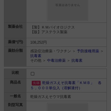
【製】ＫＭバイオロジクス
【販】アステラス製薬
108,252円
感染症治療薬・ワクチン ＞
予防接種用薬
＞
抗毒素
その他 ＞
中毒治療薬
＞
抗毒素
乾燥ガスえそ抗毒素「ＫＭＢ」 各
５，０００単位入（溶解液付）
乾燥ガスえそウマ抗毒素