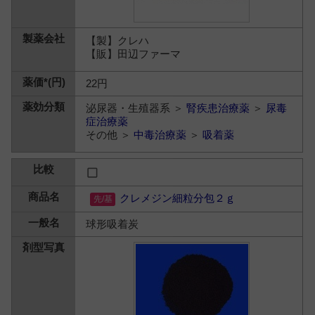
【製】クレハ
【販】田辺ファーマ
22円
泌尿器・生殖器系 ＞
腎疾患治療薬
＞
尿毒
症治療薬
その他 ＞
中毒治療薬
＞
吸着薬
クレメジン細粒分包２ｇ
球形吸着炭