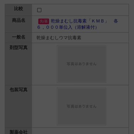
乾燥まむし抗毒素「ＫＭＢ」 各
６，０００単位入（溶解液付）
乾燥まむしウマ抗毒素