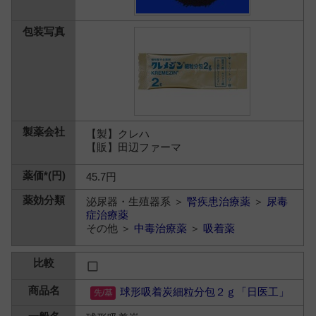
【製】クレハ
【販】田辺ファーマ
45.7円
泌尿器・生殖器系 ＞
腎疾患治療薬
＞
尿毒
症治療薬
その他 ＞
中毒治療薬
＞
吸着薬
球形吸着炭細粒分包２ｇ「日医工」