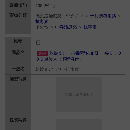
108,252円
感染症治療薬・ワクチン ＞
予防接種用薬
＞
抗毒素
その他 ＞
中毒治療薬
＞
抗毒素
乾燥まむし抗毒素“化血研” 各６，０
００単位入（溶解液付）
乾燥まむしウマ抗毒素