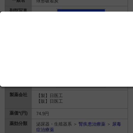
球形吸着炭
【製】日医工
【販】日医工
74.9円
泌尿器・生殖器系 ＞
腎疾患治療薬
＞
尿毒
症治療薬