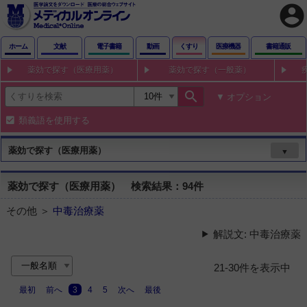
account_circle
ホーム
文献
電子書籍
動画
くすり
医療機器
書籍通販
薬効で探す（医療用薬）
薬効で探す（一般薬）
search
オプション
類義語を使用する
薬効で探す（医療用薬）
▼
薬効で探す（医療用薬） 検索結果：94件
その他 ＞
中毒治療薬
解説文: 中毒治療薬
21-30件を表示中
最初
前へ
3
4
5
次へ
最後