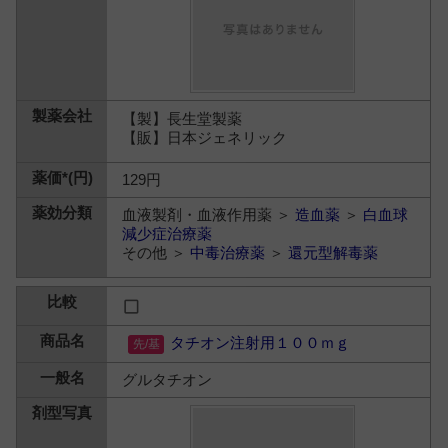
【製】長生堂製薬
【販】日本ジェネリック
129円
血液製剤・血液作用薬 ＞
造血薬
＞
白血球
減少症治療薬
その他 ＞
中毒治療薬
＞
還元型解毒薬
タチオン注射用１００ｍｇ
グルタチオン