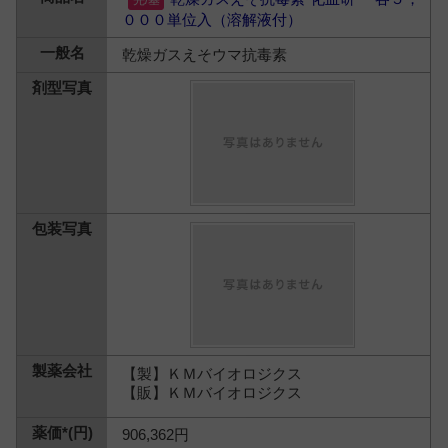
０００単位入（溶解液付）
乾燥ガスえそウマ抗毒素
【製】ＫＭバイオロジクス
【販】ＫＭバイオロジクス
906,362円