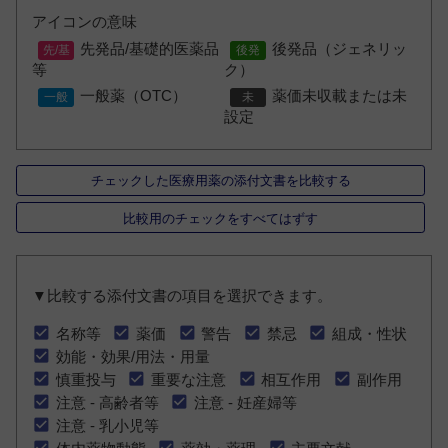
アイコンの意味
先発品/基礎的医薬品
後発品（ジェネリッ
等
ク）
一般薬（OTC）
薬価未収載または未
設定
チェックした医療用薬の添付文書を比較する
比較用のチェックをすべてはずす
▼比較する添付文書の項目を選択できます。
名称等
薬価
警告
禁忌
組成・性状
効能・効果/用法・用量
慎重投与
重要な注意
相互作用
副作用
注意 - 高齢者等
注意 - 妊産婦等
注意 - 乳小児等