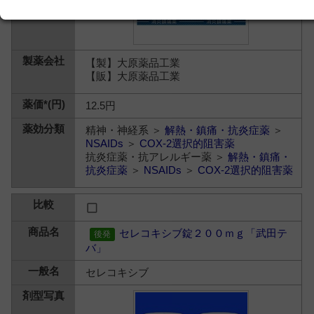
【製】大原薬品工業
【販】大原薬品工業
12.5円
精神・神経系 ＞
解熱・鎮痛・抗炎症薬
＞
NSAIDs
＞
COX-2選択的阻害薬
抗炎症薬・抗アレルギー薬 ＞
解熱・鎮痛・
抗炎症薬
＞
NSAIDs
＞
COX-2選択的阻害薬
セレコキシブ錠２００ｍｇ「武田テ
バ」
セレコキシブ