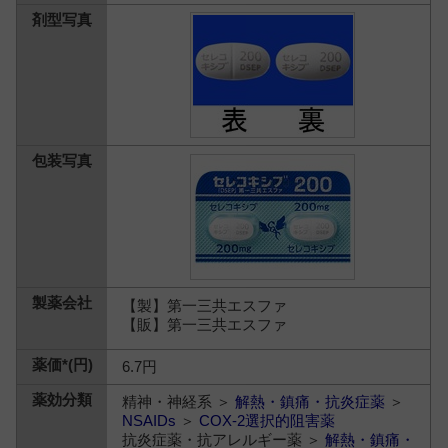
【製】第一三共エスファ
【販】第一三共エスファ
6.7円
精神・神経系 ＞
解熱・鎮痛・抗炎症薬
＞
NSAIDs
＞
COX-2選択的阻害薬
抗炎症薬・抗アレルギー薬 ＞
解熱・鎮痛・