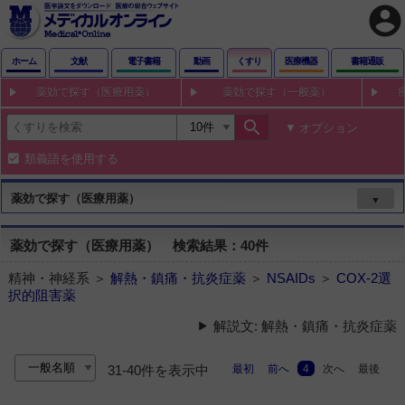
account_circle
ホーム
文献
電子書籍
動画
くすり
医療機器
書籍通販
薬効で探す（医療用薬）
薬効で探す（一般薬）
search
オプション
類義語を使用する
薬効で探す（医療用薬）
▼
薬効で探す（医療用薬） 検索結果：40件
精神・神経系 ＞
解熱・鎮痛・抗炎症薬
＞
NSAIDs
＞
COX-2選
択的阻害薬
解説文: 解熱・鎮痛・抗炎症薬
最初
前へ
4
次へ
最後
31-40件を表示中