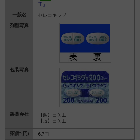
工」
セレコキシブ
【製】日医工
【販】日医工
6.7円