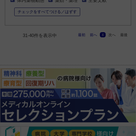
体内薬物動態
薬効・薬理
主要文献
チェックをすべてつける／はずす
最初
前へ
4
次へ
最後
31-40件を表示中