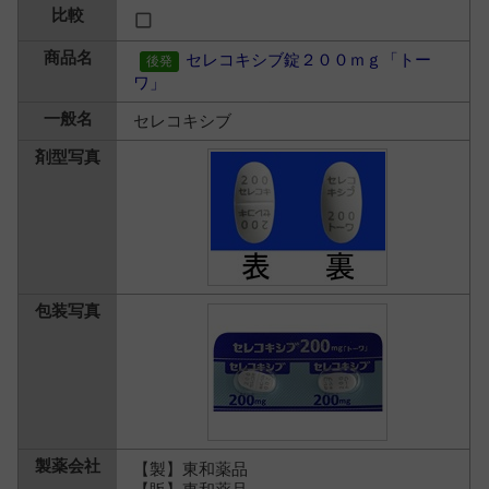
セレコキシブ錠２００ｍｇ「トー
ワ」
セレコキシブ
【製】東和薬品