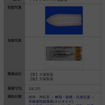
【製】大塚製薬
【販】大塚製薬
100.2円
精神・神経系 ＞
解熱・鎮痛・抗炎症薬
＞
非麻薬性鎮痛薬(オピオイド)