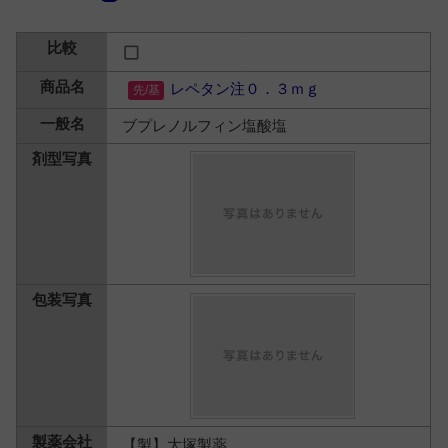
レペタン注０．３ｍｇ
ブプレノルフィン塩酸塩
【製】大塚製薬