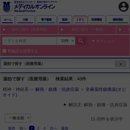
account_circle
ホーム
文献
電子書籍
動画
くすり
医療機器
書籍通販
薬効で探す（医療用薬）
薬効で探す（一般薬）
search
オプション
類義語を使用する
薬効で探す（医療用薬）
▼
薬効で探す（医療用薬） 検索結果：43件
精神・神経系 ＞
解熱・鎮痛・抗炎症薬
＞
非麻薬性鎮痛薬(オピ
オイド)
解説文: 解熱・鎮痛・抗炎症薬
11-20件を表示中
最初
前へ
2
3
4
次へ
最後