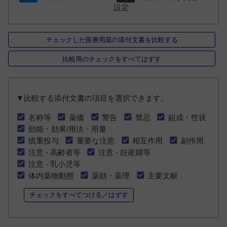
設定
チェックした医療用薬の添付文書を比較する
比較用のチェックをすべてはずす
▼比較する添付文書の項目を選択できます。
名称等
薬価
警告
禁忌
組成・性状
効能・効果/用法・用量
慎重投与
重要な注意
相互作用
副作用
注意 - 高齢者等
注意 - 妊産婦等
注意 - 乳小児等
体内薬物動態
薬効・薬理
主要文献
チェックをすべてつける／はずす