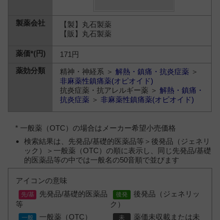
【製】丸石製薬
【販】丸石製薬
171円
精神・神経系 ＞
解熱・鎮痛・抗炎症薬
＞
非麻薬性鎮痛薬(オピオイド)
抗炎症薬・抗アレルギー薬 ＞
解熱・鎮痛・
抗炎症薬
＞
非麻薬性鎮痛薬(オピオイド)
* 一般薬（OTC）の場合はメーカー希望小売価格
検索結果は、先発品/基礎的医薬品等＞後発品（ジェネリ
ック）＞一般薬（OTC）の順に表示し、同じ先発品/基礎
的医薬品等の中では一般名の50音順で並びます
アイコンの意味
先発品/基礎的医薬品
後発品（ジェネリッ
等
ク）
一般薬（OTC）
薬価未収載または未