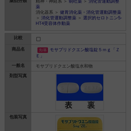
精神・神経系 ＞
制吐薬
＞
消化管運動調整
薬
消化器系 ＞
健胃消化薬・消化管運動調整薬
＞
消化管運動調整薬
＞
選択的セロトニン5-
HT4受容体作動薬
モサプリドクエン酸塩錠５ｍｇ「Ｚ
Ｅ」
モサプリドクエン酸塩水和物