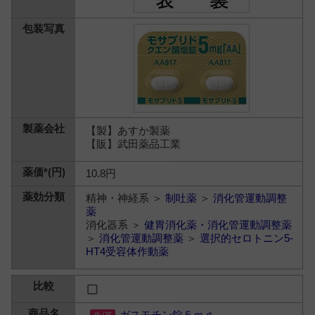
【製】あすか製薬
【販】武田薬品工業
10.8円
精神・神経系 ＞
制吐薬
＞
消化管運動調整
薬
消化器系 ＞
健胃消化薬・消化管運動調整薬
＞
消化管運動調整薬
＞
選択的セロトニン5-
HT4受容体作動薬
ガスモチン錠５ｍｇ