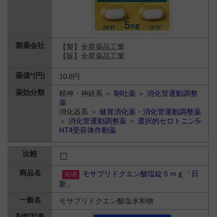
【製】全星薬品工業
【販】全星薬品工業
10.8円
精神・神経系 ＞
制吐薬
＞
消化管運動調整
薬
消化器系 ＞
健胃消化薬・消化管運動調整薬
＞
消化管運動調整薬
＞
選択的セロトニン5-
HT4受容体作動薬
モサプリドクエン酸塩錠５ｍｇ「日
新」
モサプリドクエン酸塩水和物