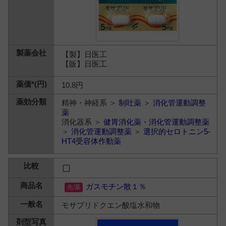
【製】日医工
【販】日医工
10.8円
精神・神経系 ＞
制吐薬
＞
消化管運動調整
薬
消化器系 ＞
健胃消化薬・消化管運動調整薬
＞
消化管運動調整薬
＞
選択的セロトニン5-
HT4受容体作動薬
ガスモチン散１％
モサプリドクエン酸塩水和物