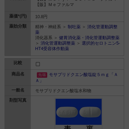
【販】Ｍｅファルマ
10.8円
精神・神経系 ＞
制吐薬
＞
消化管運動調整
薬
消化器系 ＞
健胃消化薬・消化管運動調整薬
＞
消化管運動調整薬
＞
選択的セロトニン5-
HT4受容体作動薬
モサプリドクエン酸塩錠５ｍｇ「Ａ
Ａ」
モサプリドクエン酸塩水和物