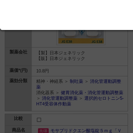
【製】日本ジェネリック
【販】日本ジェネリック
10.8円
精神・神経系 ＞
制吐薬
＞
消化管運動調整
薬
消化器系 ＞
健胃消化薬・消化管運動調整薬
＞
消化管運動調整薬
＞
選択的セロトニン5-
HT4受容体作動薬
モサプリドクエン酸塩錠５ｍｇ「Ｖ