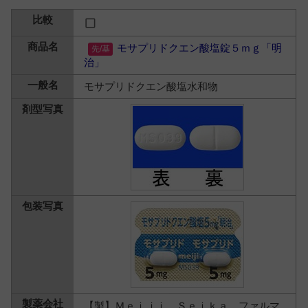
モサプリドクエン酸塩錠５ｍｇ「明
治」
モサプリドクエン酸塩水和物
【製】Ｍｅｉｊｉ Ｓｅｉｋａ ファルマ