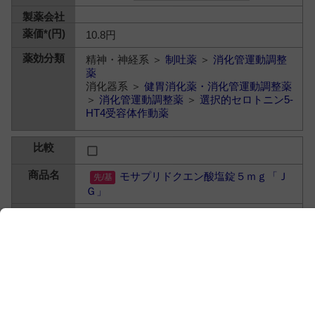
10.8円
精神・神経系 ＞
制吐薬
＞
消化管運動調整
薬
消化器系 ＞
健胃消化薬・消化管運動調整薬
＞
消化管運動調整薬
＞
選択的セロトニン5-
HT4受容体作動薬
モサプリドクエン酸塩錠５ｍｇ「Ｊ
Ｇ」
モサプリドクエン酸塩水和物