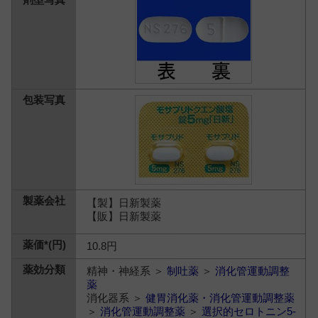
【製】日新製薬
【販】日新製薬
10.8円
精神・神経系 ＞
制吐薬
＞
消化管運動調整
薬
消化器系 ＞
健胃消化薬・消化管運動調整薬
＞
消化管運動調整薬
＞
選択的セロトニン5-