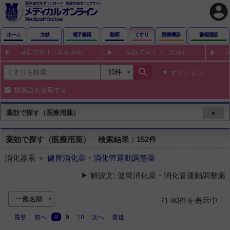
account_circle
ホーム
文献
電子書籍
動画
くすり
医療機器
書籍通販
薬効で探す（医療用薬）
薬効で探す（一般薬）
search
オプション
類義語を使用する
薬効で探す（医療用薬）
▼
薬効で探す（医療用薬） 検索結果：152件
消化器系 ＞
健胃消化薬・消化管運動調整薬
解説文: 健胃消化薬・消化管運動調整薬
71-80件を表示中
最初
前へ
8
9
10
次へ
最後