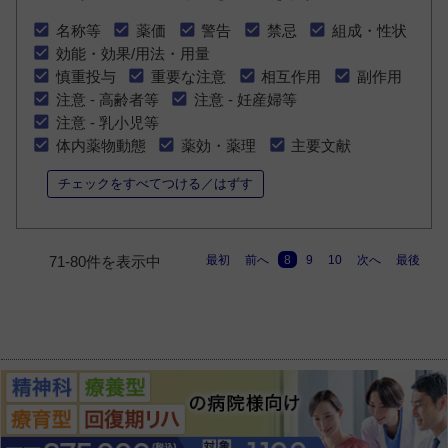
名称等
薬価
警告
禁忌
組成・性状
効能・効果/用法・用量
慎重投与
重要な注意
相互作用
副作用
注意 - 高齢者等
注意 - 妊産婦等
注意 - 乳小児等
体内薬物動態
薬効・薬理
主要文献
チェックをすべてつける／はずす
最初
前へ
8
9
10
次へ
最後
71-80件を表示中