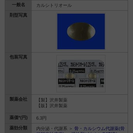
カルシトリオール
【製】沢井製薬
【販】沢井製薬
6.3円
内分泌・代謝系 ＞
骨・カルシウム代謝薬(骨