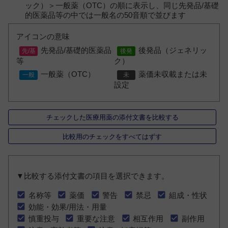
ック）＞一般薬（OTC）の順に表示し、同じ先発品/基礎
的医薬品等の中では一般名の50音順で並びます
アイコンの意味
先発品/基礎的医薬品
後発品（ジェネリッ
等
ク）
一般薬（OTC）
薬価未収載または未
設定
チェックした医療用薬の添付文書を比較する
比較用のチェックをすべてはずす
▼比較する添付文書の項目を選択できます。
名称等
薬価
警告
禁忌
組成・性状
効能・効果/用法・用量
慎重投与
重要な注意
相互作用
副作用