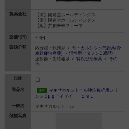
【製】陽進堂ホールディングス
【販】陽進堂ホールディングス
【販】共創未来ファーマ
7.4円
内分泌・代謝系 ＞
骨・カルシウム代謝薬(骨
粗鬆症治療薬)
＞
活性型ビタミンD3製剤
泌尿器・生殖器系 ＞
腎疾患治療薬
＞
その
他
マキサカルシトール静注透析用シリ
ンジ５μｇ「イセイ」 １ｍＬ
マキサカルシトール