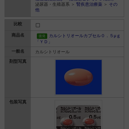
泌尿器・生殖器系 ＞
腎疾患治療薬
＞
その
他
カルシトリオールカプセル０．５μｇ
「ＹＤ」
カルシトリオール