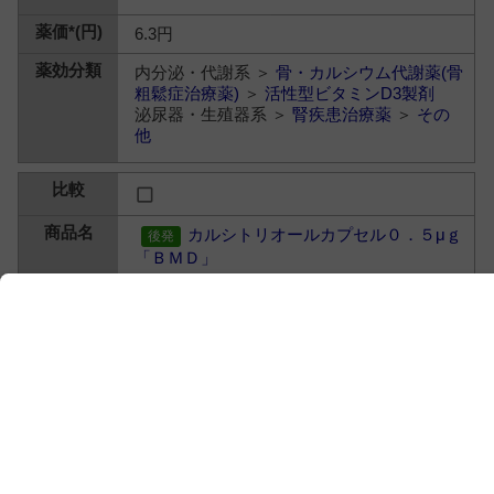
6.3円
内分泌・代謝系 ＞
骨・カルシウム代謝薬(骨
粗鬆症治療薬)
＞
活性型ビタミンD3製剤
泌尿器・生殖器系 ＞
腎疾患治療薬
＞
その
他
カルシトリオールカプセル０．５μｇ
「ＢＭＤ」
カルシトリオール