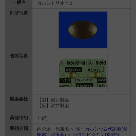
カルシトリオール
【製】沢井製薬
【販】沢井製薬
7.4円
内分泌・代謝系 ＞
骨・カルシウム代謝薬(骨
粗鬆症治療薬)
＞
活性型ビタミンD3製剤