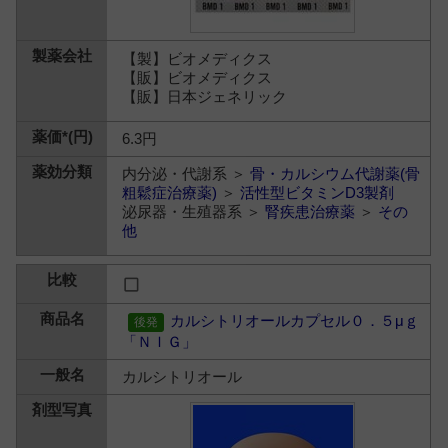
【製】ビオメディクス
【販】ビオメディクス
【販】日本ジェネリック
6.3円
内分泌・代謝系 ＞
骨・カルシウム代謝薬(骨
粗鬆症治療薬)
＞
活性型ビタミンD3製剤
泌尿器・生殖器系 ＞
腎疾患治療薬
＞
その
他
カルシトリオールカプセル０．５μｇ
「ＮＩＧ」
カルシトリオール