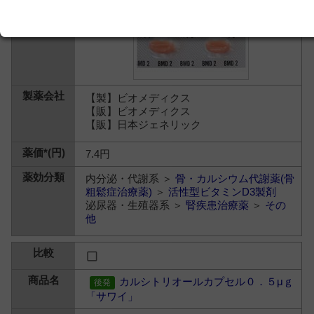
【製】ビオメディクス
【販】ビオメディクス
【販】日本ジェネリック
7.4円
内分泌・代謝系 ＞
骨・カルシウム代謝薬(骨
粗鬆症治療薬)
＞
活性型ビタミンD3製剤
泌尿器・生殖器系 ＞
腎疾患治療薬
＞
その
他
カルシトリオールカプセル０．５μｇ
「サワイ」