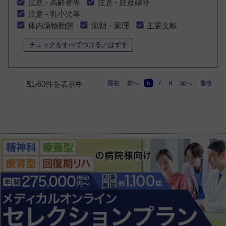
注意 - 高齢者等
注意 - 妊産婦等
注意 - 乳小児等
体内薬物動態
薬効・薬理
主要文献
チェックをすべてつける／はずす
最初
前へ
6
7
8
次へ
最後
51-60件を表示中