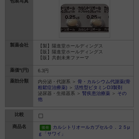
【製】陽進堂ホールディングス
【販】陽進堂ホールディングス
【販】共創未来ファーマ
6.3円
内分泌・代謝系 ＞
骨・カルシウム代謝薬(骨
粗鬆症治療薬)
＞
活性型ビタミンD3製剤
泌尿器・生殖器系 ＞
腎疾患治療薬
＞
その
他
カルシトリオールカプセル０．２５μ
ｇ「サワイ」