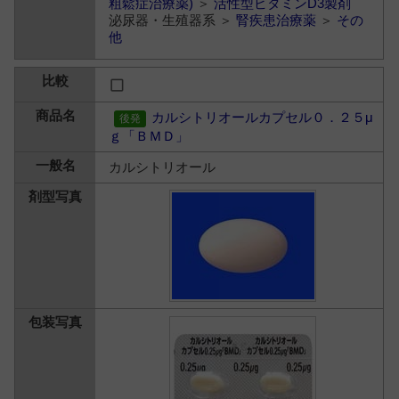
粗鬆症治療薬)
＞
活性型ビタミンD3製剤
泌尿器・生殖器系 ＞
腎疾患治療薬
＞
その
他
カルシトリオールカプセル０．２５μ
ｇ「ＢＭＤ」
カルシトリオール