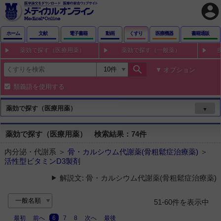
account_circle
ホーム
文献
電子書籍
動画
くすり
医療機器
書籍通販
薬効で探す（医療用薬）
薬効で探す（一般薬）
search
オプション
類義語を使用する
薬効で探す（医療用薬）
▼
薬効で探す（医療用薬） 検索結果：74件
内分泌・代謝系 ＞
骨・カルシウム代謝薬(骨粗鬆症治療薬)
＞
活性型ビタミンD3製剤
解説文: 骨・カルシウム代謝薬(骨粗鬆症治療薬)
51-60件を表示中
最初
前へ
6
7
8
次へ
最後