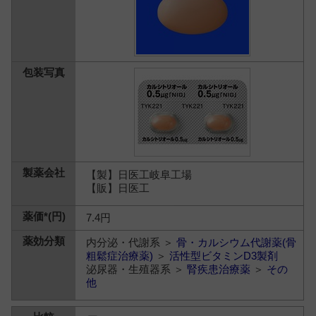
【製】日医工岐阜工場
【販】日医工
7.4円
内分泌・代謝系 ＞
骨・カルシウム代謝薬(骨
粗鬆症治療薬)
＞
活性型ビタミンD3製剤
泌尿器・生殖器系 ＞
腎疾患治療薬
＞
その
他