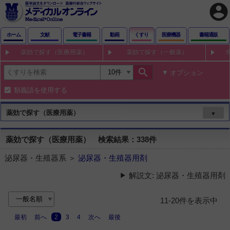
account_circle
ホーム
文献
電子書籍
動画
くすり
医療機器
書籍通販
薬効で探す（医療用薬）
薬効で探す（一般薬）
search
オプション
類義語を使用する
薬効で探す（医療用薬）
▼
薬効で探す（医療用薬） 検索結果：338件
泌尿器・生殖器系 ＞
泌尿器・生殖器用剤
解説文: 泌尿器・生殖器用剤
11-20件を表示中
最初
前へ
2
3
4
次へ
最後