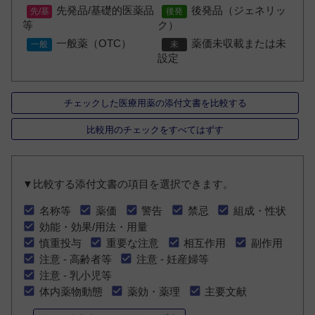
先発品/基礎的医薬品
後発品（ジェネリッ
等
ク）
一般薬（OTC）
薬価未収載または未
設定
チェックした医療用薬の添付文書を比較する
比較用のチェックをすべてはずす
▼比較する添付文書の項目を選択できます。
名称等
薬価
警告
禁忌
組成・性状
効能・効果/用法・用量
慎重投与
重要な注意
相互作用
副作用
注意 - 高齢者等
注意 - 妊産婦等
注意 - 乳小児等
体内薬物動態
薬効・薬理
主要文献