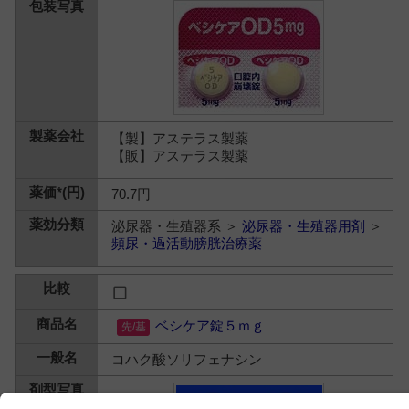
【製】アステラス製薬
【販】アステラス製薬
70.7円
泌尿器・生殖器系 ＞
泌尿器・生殖器用剤
＞
頻尿・過活動膀胱治療薬
ベシケア錠５ｍｇ
コハク酸ソリフェナシン