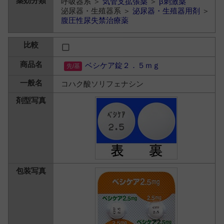
呼吸器系 ＞
気管支拡張薬
＞
β刺激薬
泌尿器・生殖器系 ＞
泌尿器・生殖器用剤
＞
腹圧性尿失禁治療薬
ベシケア錠２．５ｍｇ
コハク酸ソリフェナシン