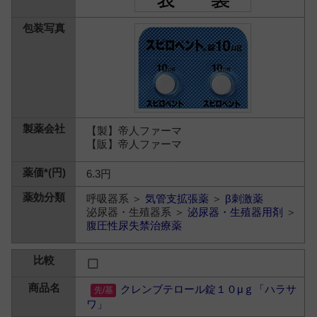
【製】帝人ファーマ
【販】帝人ファーマ
6.3円
呼吸器系 ＞
気管支拡張薬
＞
β刺激薬
泌尿器・生殖器系 ＞
泌尿器・生殖器用剤
＞
腹圧性尿失禁治療薬
クレンブテロール錠１０μｇ「ハラサ
ワ」