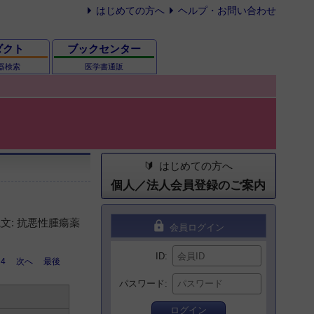
はじめての方へ
ヘルプ・お問い合わせ
ダクト
ブックセンター
器検索
医学書通販
はじめての方へ
個人／法人会員登録のご案内
文: 抗悪性腫瘍薬
lock
会員ログイン
ID
4
次へ
最後
パスワード
ログイン