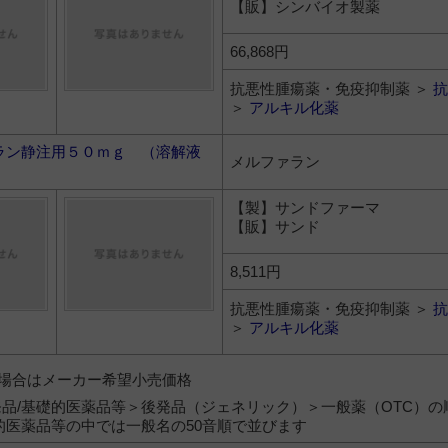
【販】シンバイオ製薬
66,868円
抗悪性腫瘍薬・免疫抑制薬 ＞
抗
＞
アルキル化薬
ラン静注用５０ｍｇ （溶解液
メルファラン
【製】サンドファーマ
【販】サンド
8,511円
抗悪性腫瘍薬・免疫抑制薬 ＞
抗
＞
アルキル化薬
）の場合はメーカー希望小売価格
品/基礎的医薬品等＞後発品（ジェネリック）＞一般薬（OTC）の
的医薬品等の中では一般名の50音順で並びます