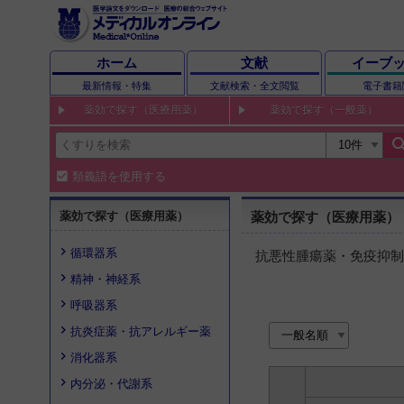
ホーム
文献
イーブ
最新情報・特集
文献検索・全文閲覧
電子書籍
薬効で探す（医療用薬）
薬効で探す（一般薬）
sear
類義語を使用する
薬効で探す（医療用薬）
薬効で探す（医療用薬）
循環器系
抗悪性腫瘍薬・免疫抑制
精神・神経系
呼吸器系
抗炎症薬・抗アレルギー薬
消化器系
内分泌・代謝系