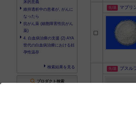
床的意義
マブリ
維持透析中の患者が, がんに
なったら
抗がん薬 (細胞障害性抗がん
薬)
4. 白血病治療の支援 (2) AYA
世代の白血病治療における妊
孕性温存
検索結果を見る
ブスル
search
プロダクト検索
検索結果はありませんでした
search
書籍検索
腎機能低下時の薬剤ポケット
マニュアル 第5版
トレア