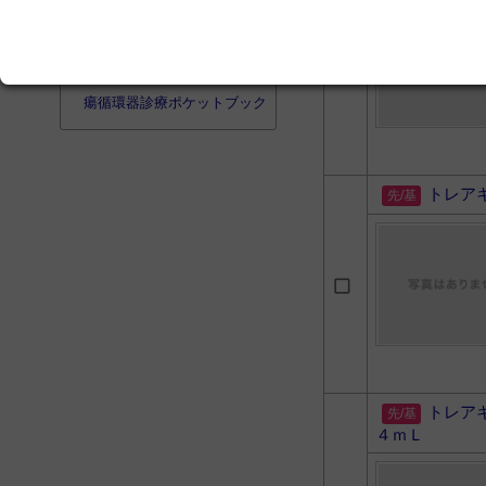
犬と猫のがん化学療法まるわ
かりブック
薬剤師と腫瘍専門医のため
の がん薬物療法に役立つ腫
瘍循環器診療ポケットブック
トレア
トレア
４ｍＬ