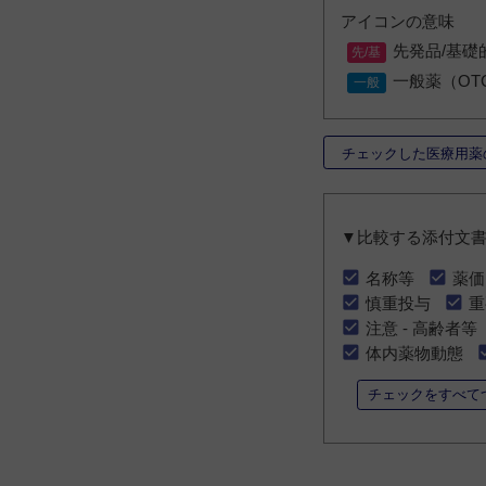
アイコンの意味
先発品/基礎
一般薬（OT
チェックした医療用薬
▼比較する添付文
名称等
薬価
慎重投与
重
注意 - 高齢者等
体内薬物動態
チェックをすべて