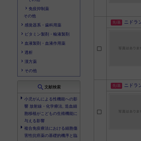
免疫抑制薬
その他
ニドラ
感覚器系・歯科用薬
ビタミン製剤・輸液製剤
血液製剤・血液作用薬
透析
漢方薬
その他
ニドラ
search
文献検索
小児がんによる性機能への影
響 放射線・化学療法, 造血細
胞移植がこどもの生殖機能に
与える影響
複合免疫療法における細胞傷
害性抗癌薬の基礎的機序と臨