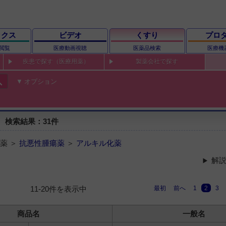
ックス
ビデオ
くすり
プロ
閲覧
医療動画視聴
医薬品検索
医療機
疾患で探す（医療用薬）
製薬会社で探す
ch
オプション
 検索結果：31件
薬 ＞
抗悪性腫瘍薬
＞
アルキル化薬
解説
最初
前へ
1
2
3
11-20件を表示中
商品名
一般名