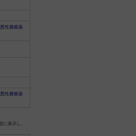
悪性腫瘍薬
悪性腫瘍薬
順に表示し、