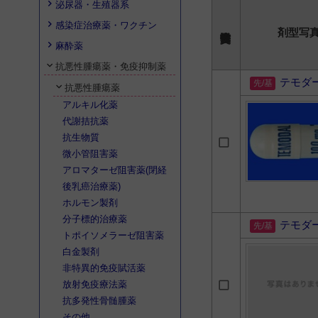
泌尿器・生殖器系
感染症治療薬・ワクチン
剤型写
麻酔薬
抗悪性腫瘍薬・免疫抑制薬
テモダ
抗悪性腫瘍薬
アルキル化薬
代謝拮抗薬
抗生物質
微小管阻害薬
アロマターゼ阻害薬(閉経
後乳癌治療薬)
ホルモン製剤
分子標的治療薬
テモダ
トポイソメラーゼ阻害薬
白金製剤
非特異的免疫賦活薬
放射免疫療法薬
抗多発性骨髄腫薬
その他