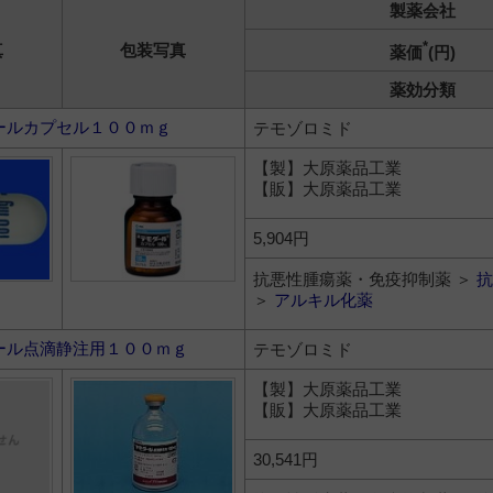
製薬会社
*
真
包装写真
薬価
(円)
薬効分類
ールカプセル１００ｍｇ
テモゾロミド
【製】大原薬品工業
【販】大原薬品工業
5,904円
抗悪性腫瘍薬・免疫抑制薬 ＞
抗
＞
アルキル化薬
ール点滴静注用１００ｍｇ
テモゾロミド
【製】大原薬品工業
【販】大原薬品工業
30,541円