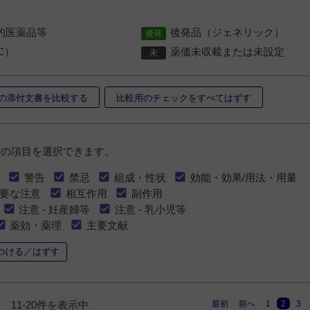
的医薬品等
後発品（ジェネリック）
C）
薬価未収載または未設定
の添付文書を比較する
比較用のチェックをすべてはずす
書の項目を選択できます。
警告
禁忌
組成・性状
効能・効果/用法・用量
要な注意
相互作用
副作用
注意 - 妊産婦等
注意 - 乳小児等
薬効・薬理
主要文献
つける／はずす
最初
前へ
1
2
3
11-20件を表示中