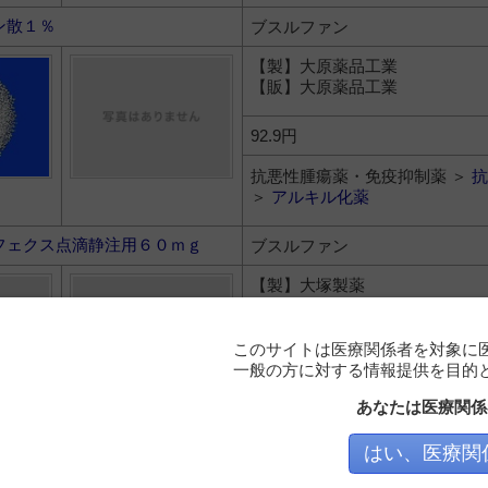
ン散１％
ブスルファン
【製】大原薬品工業
【販】大原薬品工業
92.9円
抗悪性腫瘍薬・免疫抑制薬 ＞
抗
＞
アルキル化薬
フェクス点滴静注用６０ｍｇ
ブスルファン
【製】大塚製薬
【販】大塚製薬
このサイトは医療関係者を対象に
27,117円
一般の方に対する情報提供を目的
抗悪性腫瘍薬・免疫抑制薬 ＞
抗
あなたは医療関係
＞
アルキル化薬
はい、医療関
キシン点滴静注用２５ｍｇ
ベンダムスチン塩酸塩