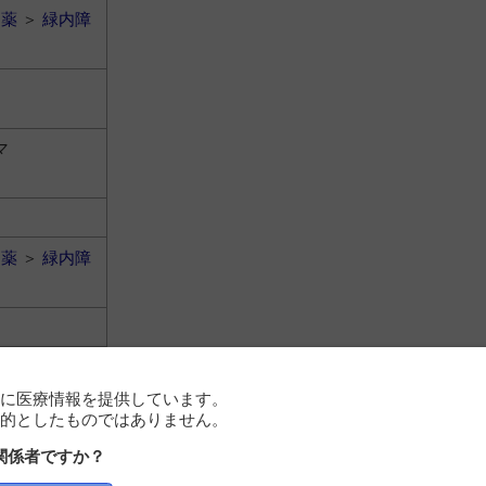
用薬
＞
緑内障
マ
用薬
＞
緑内障
マ
に医療情報を提供しています。
的としたものではありません。
関係者ですか？
用薬
＞
緑内障