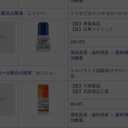
治療薬
モ配合点眼液「ニットー」
トラボプロスト/チモロールマ
【製】東亜薬品
【販】日東メディック
286.3円
感覚器系・歯科用薬 ＞
眼科
治療薬
ドルゾラミド塩酸塩/チモロ
ロール配合点眼液「センジュ」
塩
【製】千寿製薬
【販】武田薬品工業
88.4円
感覚器系・歯科用薬 ＞
眼科
治療薬