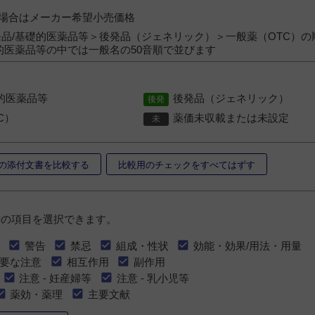
）の場合はメーカー希望小売価格
品/基礎的医薬品等＞後発品（ジェネリック）＞一般薬（OTC）の
的医薬品等の中では一般名の50音順で並びます
的医薬品等
後発品（ジェネリック）
C）
薬価未収載または未設定
の添付文書を比較する
比較用のチェックをすべてはずす
書の項目を選択できます。
警告
禁忌
組成・性状
効能・効果/用法・用量
要な注意
相互作用
副作用
注意 - 妊産婦等
注意 - 乳小児等
薬効・薬理
主要文献