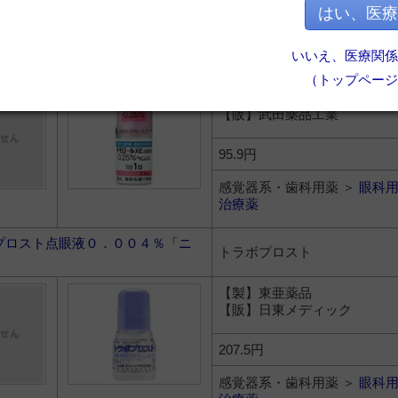
治療薬
はい、医療
ールＸＥ点眼液０．２５％「セン
いいえ、医療関係
チモロールマレイン酸塩
（トップページ
【製】千寿製薬
【販】武田薬品工業
95.9円
感覚器系・歯科用薬 ＞
眼科
治療薬
プロスト点眼液０．００４％「ニ
トラボプロスト
【製】東亜薬品
【販】日東メディック
207.5円
感覚器系・歯科用薬 ＞
眼科