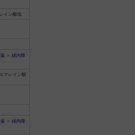
レイン酸塩
用薬
＞
緑内障
ールマレイン酸
用薬
＞
緑内障