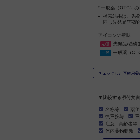
* 一般薬（OTC
検索結果は、先発
同じ先発品/基礎
アイコンの意味
先発品/基礎
一般薬（OT
チェックした医療用薬
▼比較する添付文
名称等
薬価
慎重投与
重
注意 - 高齢者等
体内薬物動態