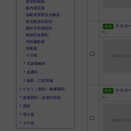
血管収縮薬
眼内灌流液
加齢黄斑変性治療薬
蛍光眼底造影剤
チモロ
眼科手術補助剤
ー」
暗順応改善剤
局所麻酔薬
消毒薬
その他
耳鼻咽喉科
皮膚科
歯科・口腔用薬
ビタミン製剤・輸液製剤
チモロ
ュ」
血液製剤・血液作用薬
透析
漢方薬
その他