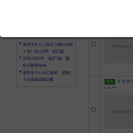
search
プロダクト検索
チモロ
検索結果はありませんでした
ジュ」
search
書籍検索
薬局ですぐに役立つ薬の比較
と使い分け100 改訂版
2026-2027年 改訂7版 眼
科点眼薬Note
薬学生のための薬単 試験に
でる医薬品暗記帳
トラボ
ットー」