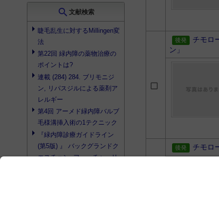
search
文献検索
睫毛乱生に対するMillingen変
チモロ
法
ン」
第22回 緑内障の薬物治療の
ポイントは?
連載 (284) 284. ブリモニジ
ン, リパスジルによる薬剤ア
レルギー
第4回 アーメド緑内障バルブ
毛様溝挿入術の1テクニック
『緑内障診療ガイドライン
(第5版) 』 バックグランドク
チモロ
エスチョン, フューチャーリ
サーチクエスチョンと緑内障
の分類 (第2回)
検索結果を見る