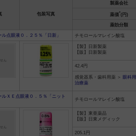
製薬会社
*
真
包装写真
薬価
(円)
薬効分類
ール点眼液０．２５％「日新」
チモロールマレイン酸塩
【製】日新製薬
【販】日新製薬
42.4円
感覚器系・歯科用薬 ＞
眼科
治療薬
ールＸＥ点眼液０．５％「ニット
チモロールマレイン酸塩
【製】東亜薬品
【販】日東メディック
205.1円