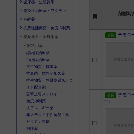
泌尿器・生殖器系
感染症治療薬・ワクチン
剤型写
麻酔薬
抗悪性腫瘍薬・免疫抑制薬
チモロ
感覚器系・歯科用薬
眼科用薬
緑内障治療薬
白内障治療薬
抗生物質・抗菌薬
抗真菌・抗ウイルス薬
抗生物質・副腎皮質ステロ
イド配合剤
副腎皮質ステロイド
チモロ
ー」
免疫抑制薬
抗アレルギー薬
非ステロイド性抗炎症薬
ビタミン製剤
散瞳薬