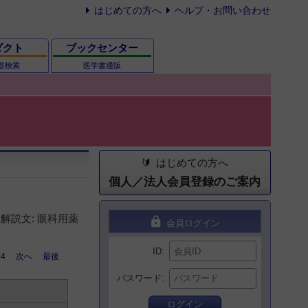
はじめての方へ
ヘルプ・お問い合わせ
ダクト
ブックセンター
器検索
医学書通販
はじめての方へ
個人／法人会員登録のご案内
解説文: 眼科用薬
lock
会員ログイン
ID
14
次へ
最後
パスワード
ログイン