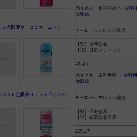
感覚器系・歯科用薬 ＞
眼科
治療薬
ール点眼液０．２５％「ニット
チモロールマレイン酸塩
【製】東亜薬品
【販】日東メディック
42.4円
感覚器系・歯科用薬 ＞
眼科
治療薬
ールＸＥ点眼液０．５％「センジ
チモロールマレイン酸塩
【製】千寿製薬
【販】武田薬品工業
205.1円