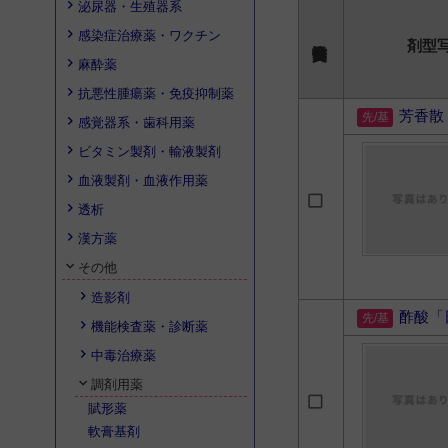
泌尿器・生殖器系
感染症治療薬・ワクチン
剤型
麻酔薬
抗悪性腫瘍薬・免疫抑制薬
芳香散
感覚器系・歯科用薬
ビタミン製剤・輸液製剤
血液製剤・血液作用薬
透析
漢方薬
その他
造影剤
酢酸「
機能検査薬・診断薬
中毒治療薬
調剤用薬
賦形薬
軟膏基剤