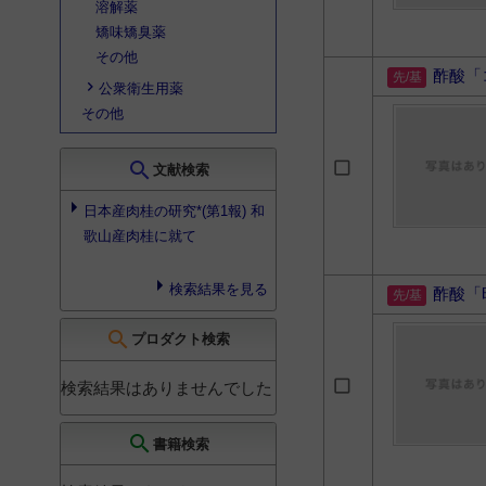
溶解薬
矯味矯臭薬
その他
酢酸「
公衆衛生用薬
その他
search
文献検索
日本産肉桂の研究*(第1報) 和
歌山産肉桂に就て
検索結果を見る
酢酸「
search
プロダクト検索
検索結果はありませんでした
search
書籍検索