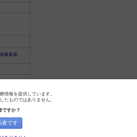
味矯臭薬
療情報を提供しています。
したものではありません。
者ですか？
味矯臭薬
係者です