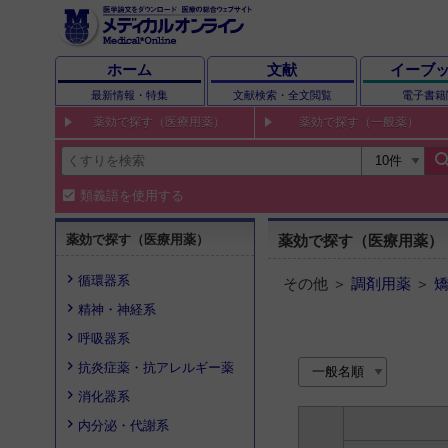
ホーム
文献
イーブ
最新情報・特集
文献検索・全文閲覧
電子書籍
薬効で探す（医療用薬）
薬効で探す（一般薬）
sear
類義語を使用する
薬効で探す（医療用薬）
薬効で探す（医療用薬）
循環器系
その他 ＞
調剤用薬
＞
精神・神経系
呼吸器系
抗炎症薬・抗アレルギー薬
消化器系
内分泌・代謝系