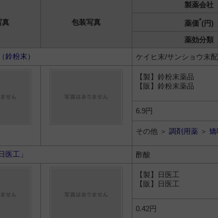
製薬会社
*
写真
包装写真
薬価
(円)
薬効分類
（鈴粉末）
ケイヒ末/サンショウ末
【製】鈴粉末薬品
【販】鈴粉末薬品
6.9円
その他 ＞
調剤用薬
＞
矯
日医工」
酢酸
【製】日医工
【販】日医工
0.42円