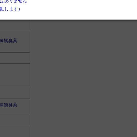
はありません
動します）
味矯臭薬
味矯臭薬