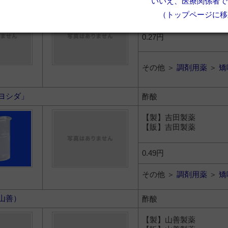
いいえ、医療関係者で
（トップページに移
0.27円
その他 ＞
調剤用薬
＞
矯
ヨシダ」
酢酸
【製】吉田製薬
【販】吉田製薬
0.49円
その他 ＞
調剤用薬
＞
矯
山善）
酢酸
【製】山善製薬