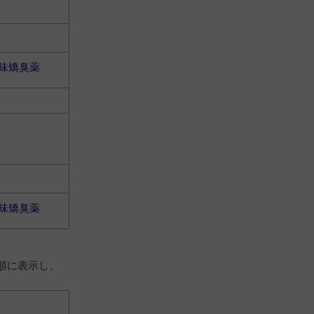
味矯臭薬
味矯臭薬
順に表示し、