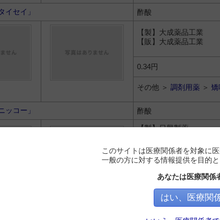
タイセイ」
酢酸
【製】大成薬品工業
【販】大成薬品工業
0.34円
その他 ＞
調剤用薬
＞
矯
ニッコー」
酢酸
【製】日興製薬
【販】丸石製薬
【販】日興製薬
このサイトは医療関係者を対象に医
【販】日興製薬販売
一般の方に対する情報提供を目的と
あなたは医療関係
0.56円
その他 ＞
調剤用薬
＞
矯
はい、医療関
司生堂」
酢酸