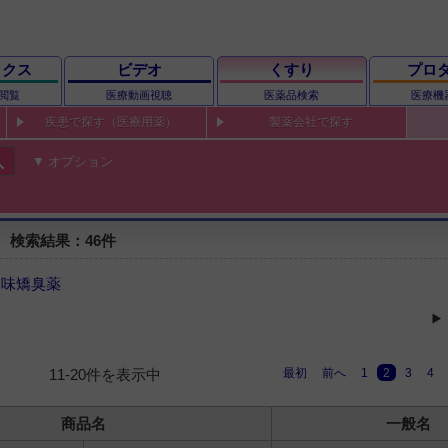
ックス
ビデオ
くすり
プロ
閲覧
医療動画視聴
医薬品検索
医療機
疾患で探す（医療用薬）
製薬会社で探す
ch
オプション
 検索結果：46件
矯味矯臭薬
最初
前へ
1
2
3
4
11-20件を表示中
商品名
一般名