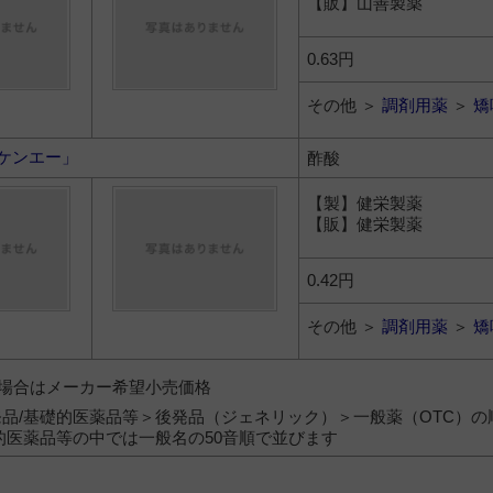
【販】山善製薬
0.63円
その他 ＞
調剤用薬
＞
矯
ケンエー」
酢酸
【製】健栄製薬
【販】健栄製薬
0.42円
その他 ＞
調剤用薬
＞
矯
）の場合はメーカー希望小売価格
品/基礎的医薬品等＞後発品（ジェネリック）＞一般薬（OTC）の
的医薬品等の中では一般名の50音順で並びます