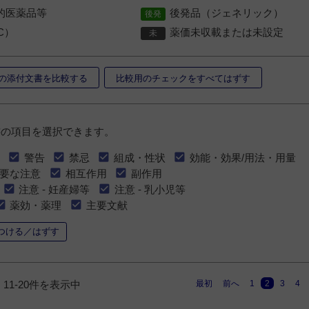
的医薬品等
後発品（ジェネリック）
C）
薬価未収載または未設定
の添付文書を比較する
比較用のチェックをすべてはずす
書の項目を選択できます。
警告
禁忌
組成・性状
効能・効果/用法・用量
要な注意
相互作用
副作用
注意 - 妊産婦等
注意 - 乳小児等
薬効・薬理
主要文献
つける／はずす
最初
前へ
1
2
3
4
11-20件を表示中