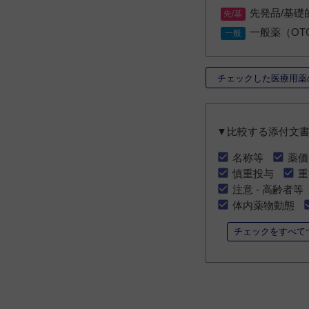
先発品/基礎
一般薬（OT
チェックした医療用薬
▼比較する添付文
名称等
薬価
慎重投与
重
注意 - 高齢者等
体内薬物動態
チェックをすべて