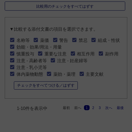
比較用のチェックをすべてはずす
▼比較する添付文書の項目を選択できます。
名称等
薬価
警告
禁忌
組成・性状
効能・効果/用法・用量
慎重投与
重要な注意
相互作用
副作用
注意 - 高齢者等
注意 - 妊産婦等
注意 - 乳小児等
体内薬物動態
薬効・薬理
主要文献
チェックをすべてつける／はずす
最初
前へ
1
2
3
次へ
最後
1-10件を表示中