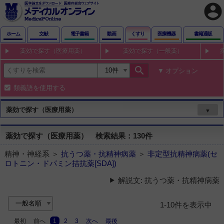
account_circle
ホーム
文献
電子書籍
動画
くすり
医療機器
書籍通販
薬効で探す（医療用薬）
薬効で探す（一般薬）
search
オプション
類義語を使用する
薬効で探す（医療用薬）
▼
薬効で探す（医療用薬） 検索結果：130件
精神・神経系 ＞
抗うつ薬・抗精神病薬
＞
非定型抗精神病薬(セ
ロトニン・ドパミン拮抗薬[SDA])
解説文: 抗うつ薬・抗精神病薬
1-10件を表示中
最初
前へ
1
2
3
次へ
最後