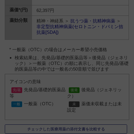
62,397円
精神・神経系 ＞
抗うつ薬・抗精神病薬
＞
非定型抗精神病薬(セロトニン・ドパミン拮
抗薬[SDA])
* 一般薬（OTC）の場合はメーカー希望小売価格
検索結果は、先発品/基礎的医薬品等＞後発品（ジェネリ
ック）＞一般薬（OTC）の順に表示し、同じ先発品/基礎
的医薬品等の中では一般名の50音順で並びます
アイコンの意味
先発品/基礎的医薬品
後発品（ジェネリッ
等
ク）
一般薬（OTC）
薬価未収載または未
設定
チェックした医療用薬の添付文書を比較する