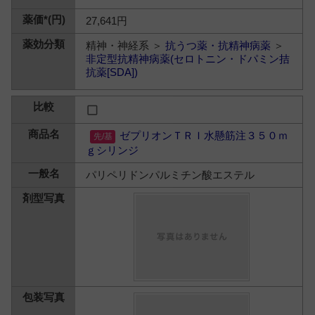
27,641円
精神・神経系 ＞
抗うつ薬・抗精神病薬
＞
非定型抗精神病薬(セロトニン・ドパミン拮
抗薬[SDA])
ゼプリオンＴＲＩ水懸筋注３５０ｍ
ｇシリンジ
パリペリドンパルミチン酸エステル