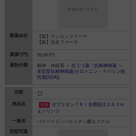
【製】ヤンセンファーマ
【販】住友ファーマ
99,067円
精神・神経系 ＞
抗うつ薬・抗精神病薬
＞
非定型抗精神病薬(セロトニン・ドパミン拮
抗薬[SDA])
ゼプリオンＴＲＩ水懸筋注２６３ｍ
ｇシリンジ
パリペリドンパルミチン酸エステル