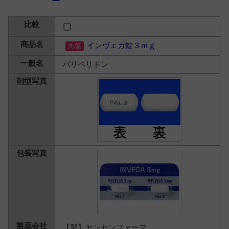
インヴェガ錠３ｍｇ
パリペリドン
【製】ヤンセンファーマ